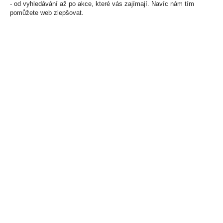
- od vyhledávání až po akce, které vás zajímají. Navíc nám tím
pomůžete web zlepšovat.
Tabák cigaretový
Espero Coconut & Rum
Camel 110g
0,7l 40% Tuba
859 Kč
529 Kč
Cena za:
1 ks
Cena za:
1 ks
Skladem:
100 - 500 ks
Skladem:
více než 500 ks