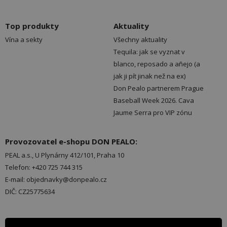
Top produkty
Aktuality
Vína a sekty
Všechny aktuality
Tequila: jak se vyznat v
blanco, reposado a añejo (a
jak ji pít jinak než na ex)
Don Pealo partnerem Prague
Baseball Week 2026. Cava
Jaume Serra pro VIP zónu
Provozovatel e-shopu DON PEALO:
PEAL a.s., U Plynárny 412/101, Praha 10
Telefon: +420 725 744 315
E-mail: objednavky@donpealo.cz
DIČ: CZ25775634