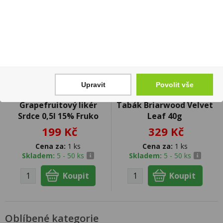
Upravit
Povolit vše
Grapefruitový likér
Tabák Briarwood Velvet
Srdce 0,5l 15% Fruko
Leaf 40g
199 Kč
329 Kč
Cena za:
1 ks
Cena za:
1 ks
Skladem:
5 - 50 ks
Skladem:
5 - 50 ks
Oblíbené kategorie