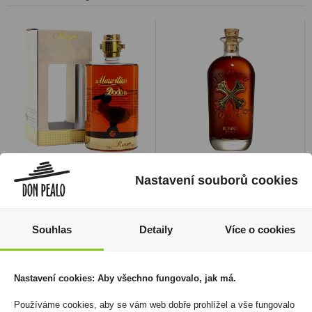
Mauritius Dodo Dark
Bumbu Original 0,7l
Nastavení souborů cookies
0,7l 40% (karton)
40%
819 Kč
670 Kč
Cena za:
1 ks
Cena za:
1 ks
Souhlas
Detaily
Více o cookies
Skladem:
50 - 100 ks
Skladem:
více než 500 ks
Nastavení cookies: Aby všechno fungovalo, jak má.
Používáme cookies, aby se vám web dobře prohlížel a vše fungovalo