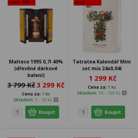
sleva -13%
akce
Malteco 1995 0,7l 40%
Tatratea Kalendář Mini
(dřevěné dárkové
set mix 24x0,04l
balení)
1 299 Kč
3 799 Kč
3 299 Kč
Cena za:
1 ks
Skladem:
50 - 100 ks
Cena za:
1 ks
Skladem:
5 - 50 ks