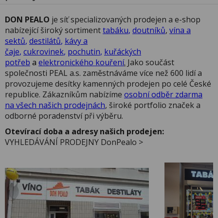
DON PEALO
je síť specializovaných prodejen a e-shop
nabízející široký sortiment
tabáku
,
doutníků
,
vína a
sektů
,
destilátů
,
kávy a
čaje
,
cukrovinek
,
pochutin
,
kuřáckých
potřeb
a
elektronického kouření
.
Jako součást
společnosti PEAL a.s. zaměstnáváme více než 600 lidí a
provozujeme desítky kamenných prodejen po celé České
republice. Zákazníkům nabízíme
osobní odběr zdarma
na všech našich prodejnách
, široké portfolio značek a
odborné poradenství při výběru.
Otevírací doba a adresy našich prodejen:
VYHLEDÁVÁNÍ PRODEJNY DonPealo >