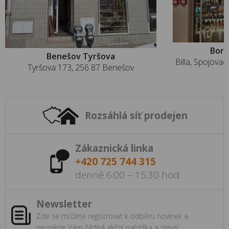
Borš
Benešov Tyršova
Billa, Spojova
Tyršova 173, 256 87 Benešov
Rozsáhlá síť prodejen
Zákaznická linka
+420 725 744 315
denně 6:00 – 15:30 hod
Newsletter
Zde se můžete registrovat k odběru novinek a
neunikne Vám žádná akční nabídka a sleva!