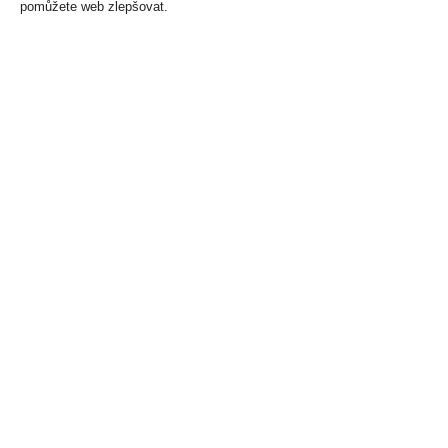
pomůžete web zlepšovat.
Knoppers 25g Storck
KOKO oplatka s
mléčnou polevou 42g
9 Kč
9 Kč
Cena za:
1 ks
Skladem:
více než 500 ks
Cena za:
1 ks
Skladem:
více než 500 ks