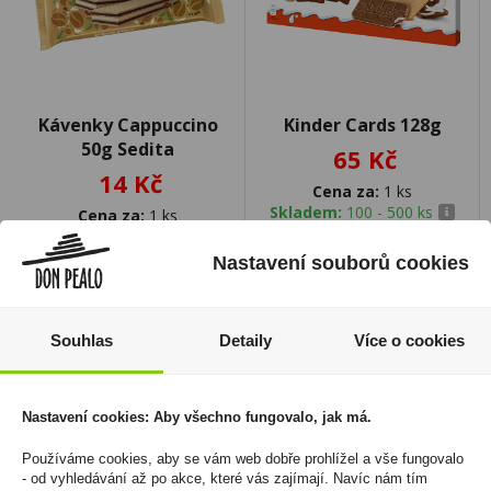
Kávenky Cappuccino
Kinder Cards 128g
50g Sedita
65 Kč
14 Kč
Cena za:
1 ks
Skladem:
100 - 500 ks
Cena za:
1 ks
Skladem:
více než 500 ks
Nastavení souborů cookies
Souhlas
Detaily
Více o cookies
Nastavení cookies: Aby všechno fungovalo, jak má.
Používáme cookies, aby se vám web dobře prohlížel a vše fungovalo
- od vyhledávání až po akce, které vás zajímají. Navíc nám tím