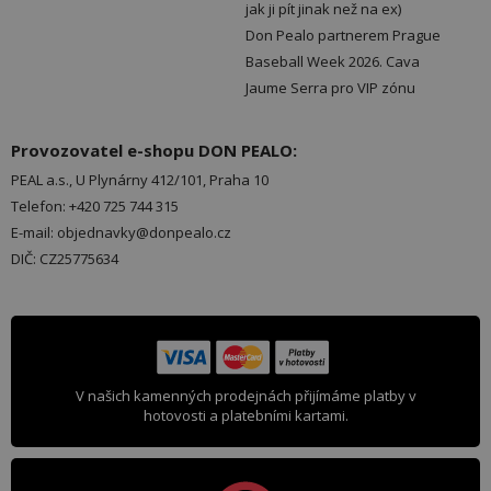
jak ji pít jinak než na ex)
Don Pealo partnerem Prague
Baseball Week 2026. Cava
Jaume Serra pro VIP zónu
Provozovatel e-shopu DON PEALO:
PEAL a.s., U Plynárny 412/101, Praha 10
Telefon: +420 725 744 315
E-mail: objednavky@donpealo.cz
DIČ: CZ25775634
V našich kamenných prodejnách přijímáme platby v
hotovosti a platebními kartami.