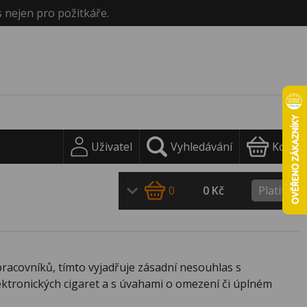
s nejen pro požitkáře.
Uživatel
Vyhledávání
Košík
0
0 Kč
Platit
racovníků, tímto vyjadřuje zásadní nesouhlas s
ektronických cigaret a s úvahami o omezení či úplném