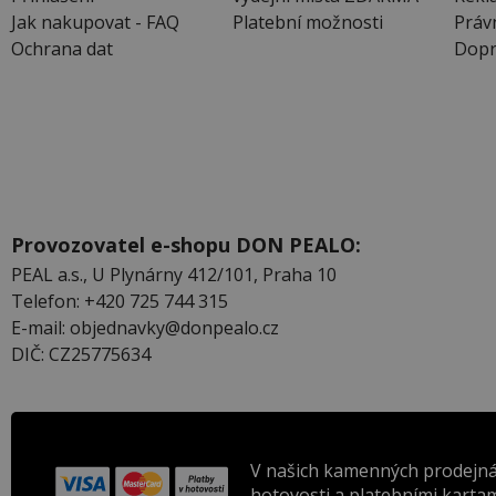
Jak nakupovat - FAQ
Platební možnosti
Práv
Ochrana dat
Dopr
Provozovatel e-shopu DON PEALO:
PEAL a.s., U Plynárny 412/101, Praha 10
Telefon: +420 725 744 315
E-mail: objednavky@donpealo.cz
DIČ: CZ25775634
V našich kamenných prodejná
hotovosti a platebními kartam