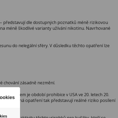
y – představují dle dostupných poznatků méně rizikovou
na méně škodlivé varianty užívání nikotinu. Navrhované
řesunu do nelegální sféry. V důsledku těchto opatření lze
vé chování zásadně nezmění.
r. Příkladem je období prohibice v USA ve 20. letech 20.
ookies
. Navrhovaná opatření tak představují reálné riziko posílení
kies
nižuje atraktivitu těchto výrobků pro kuřáky, kteří se