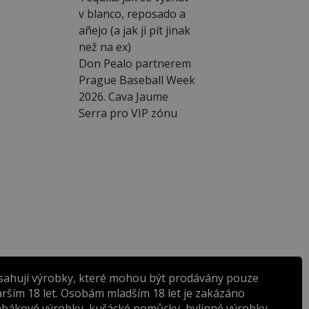
v blanco, reposado a
añejo (a jak ji pít jinak
než na ex)
Don Pealo partnerem
Prague Baseball Week
2026. Cava Jaume
Serra pro VIP zónu
sahují výrobky, které mohou být prodávány pouze
rším 18 let. Osobám mladším 18 let je zakázáno
abákové výrobky, kuřácké pomůcky, bylinné výrobky