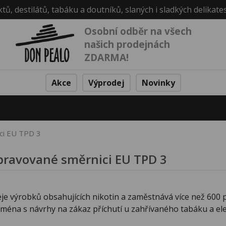
ktů, destilátů, tabáku a doutníků, slaných i sladkých delikate
Osobní odběr na všech
našich prodejnách
ZDARMA!
Akce
Výprodej
Novinky
ici EU TPD 3
ipravované směrnici EU TPD 3
je výrobků obsahujících nikotin a zaměstnává více než 600 p
ména s návrhy na zákaz příchutí u zahřívaného tabáku a el