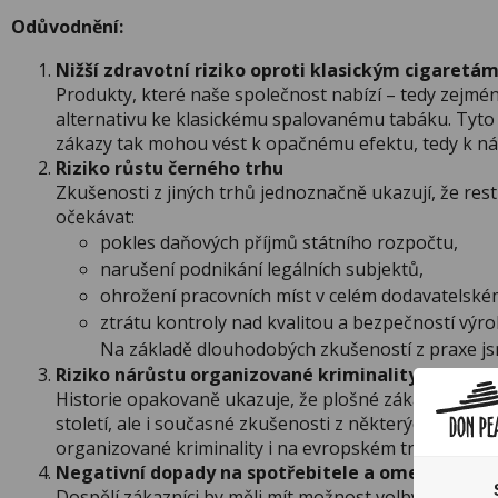
Odůvodnění:
Nižší zdravotní riziko oproti klasickým cigaretá
Produkty, které naše společnost nabízí – tedy zejmé
alternativu ke klasickému spalovanému tabáku. Tyto
zákazy tak mohou vést k opačnému efektu, tedy k náv
Riziko růstu černého trhu
Zkušenosti z jiných trhů jednoznačně ukazují, že rest
očekávat:
pokles daňových příjmů státního rozpočtu,
narušení podnikání legálních subjektů,
ohrožení pracovních míst v celém dodavatelském
ztrátu kontroly nad kvalitou a bezpečností výro
Na základě dlouhodobých zkušeností z praxe js
Riziko nárůstu organizované kriminality
Historie opakovaně ukazuje, že plošné zákazy produktů
století, ale i současné zkušenosti z některých zemí, k
organizované kriminality i na evropském trhu.
Negativní dopady na spotřebitele a omezení svo
Dospělí zákazníci by měli mít možnost volby mezi různ