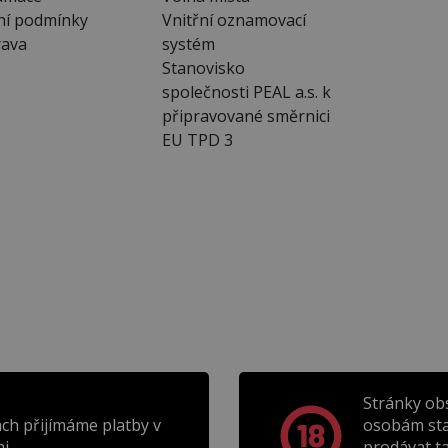
ní podmínky
Vnitřní oznamovací
ava
systém
Stanovisko
společnosti PEAL a.s. k
připravované směrnici
EU TPD 3
Stránky ob
ch přijímáme platby v
osobám sta
i.
prodávat t