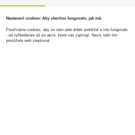
Nastavení cookies: Aby všechno fungovalo, jak má.
Používáme cookies, aby se vám web dobře prohlížel a vše fungovalo
- od vyhledávání až po akce, které vás zajímají. Navíc nám tím
pomůžete web zlepšovat.
Elektronická cigareta
Elektronická cigareta
Oxva Xslim Pro2
Oxva Xslim Pro2
1300mAh Black Carbon
1300mAh Platinum Gray
800 Kč
800 Kč
Cena za:
1 ks
Cena za:
1 ks
Skladem:
5 - 50 ks
Skladem:
5 - 50 ks