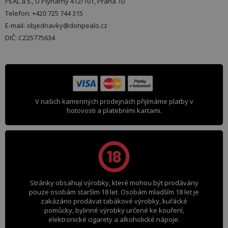
PEAL a.s., U Plynárny 412/101, Praha 10
Telefon: +420 725 744 315
E-mail: objednavky@donpealo.cz
DIČ: CZ25775634
V našich kamenných prodejnách přijímáme platby v
hotovosti a platebními kartami.
Stránky obsahují výrobky, které mohou být prodávány
pouze osobám starším 18 let. Osobám mladším 18 let je
zakázáno prodávat tabákové výrobky, kuřácké
pomůcky, bylinné výrobky určené ke kouření,
elektronické cigarety a alkoholické nápoje.