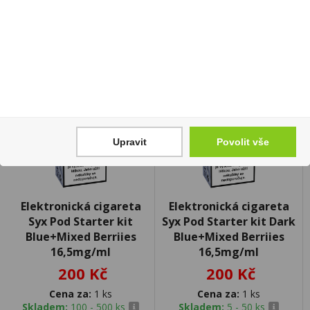
Upravit
Povolit vše
Elektronická cigareta
Elektronická cigareta
Syx Pod Starter kit
Syx Pod Starter kit Dark
Blue+Mixed Berriies
Blue+Mixed Berriies
16,5mg/ml
16,5mg/ml
200 Kč
200 Kč
Cena za:
1 ks
Cena za:
1 ks
Skladem:
100 - 500 ks
Skladem:
5 - 50 ks