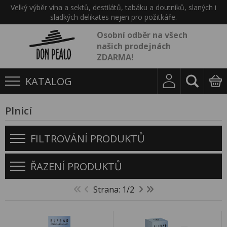
Velký výběr vína a sektů, destilátů, tabáku a doutníků, slaných i
sladkých delikates nejen pro požitkáře.
Osobní odběr na všech
našich prodejnách
ZDARMA!
KATALOG
Plnicí
FILTROVÁNÍ PRODUKTŮ
ŘAZENÍ PRODUKTŮ
Strana: 1/2