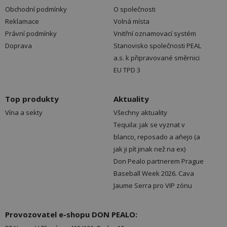
Obchodní podmínky
O společnosti
Reklamace
Volná místa
Právní podmínky
Vnitřní oznamovací systém
Doprava
Stanovisko společnosti PEAL
a.s. k připravované směrnici
EU TPD 3
Top produkty
Aktuality
Vína a sekty
Všechny aktuality
Tequila: jak se vyznat v
blanco, reposado a añejo (a
jak ji pít jinak než na ex)
Don Pealo partnerem Prague
Baseball Week 2026. Cava
Jaume Serra pro VIP zónu
Provozovatel e-shopu DON PEALO: