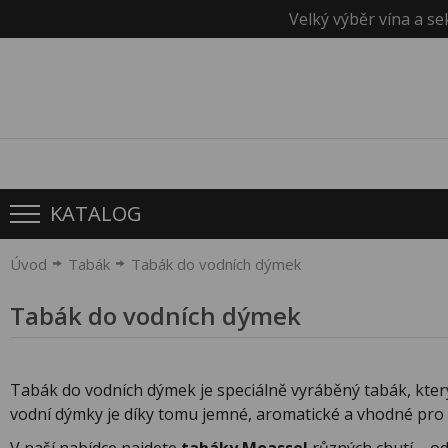
Velký výběr vína a se
KATALOG
Úvod
Tabák
Tabák do vodních dýmek
Tabák do vodních dýmek
Tabák do vodních dýmek je speciálně vyráběný tabák, kte
vodní dýmky je díky tomu jemné, aromatické a vhodné pro př
V naší nabídce najdete
tabáky Moassel
různých chutí – od