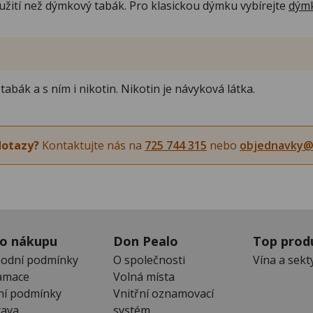
užití než dýmkový tabák. Pro klasickou dýmku vybírejte
dýmk
bák a s ním i nikotin. Nikotin je návyková látka.
dotazy?
Kontaktujte nás na
725 744 315
nebo
objednavky@
 o nákupu
Don Pealo
Top prod
odní podmínky
O společnosti
Vína a sekt
amace
Volná místa
ní podmínky
Vnitřní oznamovací
ava
systém