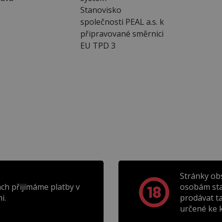
Stanovisko
společnosti PEAL a.s. k
připravované směrnici
EU TPD 3
Stránky ob
ch přijímáme platby v
osobám sta
i.
prodávat t
určené ke k