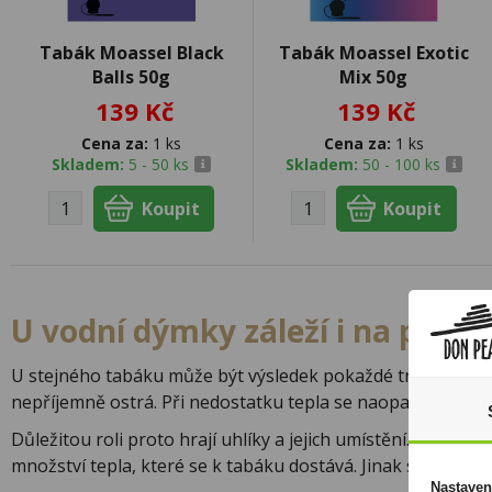
Tabák Moassel Black
Tabák Moassel Exotic
Balls 50g
Mix 50g
139 Kč
139 Kč
Cena za:
1 ks
Cena za:
1 ks
Skladem:
5 - 50 ks
Skladem:
50 - 100 ks
U vodní dýmky záleží i na práci
U stejného tabáku může být výsledek pokaždé trochu jiný p
nepříjemně ostrá. Při nedostatku tepla se naopak nemusí 
Důležitou roli proto hrají uhlíky a jejich umístění. Nemusí
množství tepla, které se k tabáku dostává. Jinak se navíc p
Nastaven