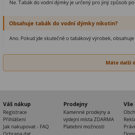
Ne. Tabák do vodní dýmky je určený pro jiný způsob po
Obsahuje tabák do vodní dýmky nikotin?
Ano. Pokud jde skutečně o tabákový výrobek, obsahuje ta
Máte další 
Váš nákup
Prodejny
Vše
Registrace
Kamenné prodejny a
Obch
Přihlášení
výdejní místa ZDARMA
Rekl
Jak nakupovat - FAQ
Platební možnosti
Práv
Ochrana dat
Dopr