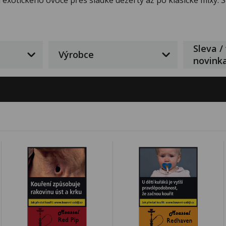
Sleva /
Výrobce
novink