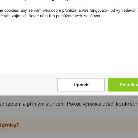
problém automaticky v samotném tabáku. Nejdřív má smysl z
 ovlivnit.
 cookies, aby se vám web dobře prohlížel a vše fungovalo - od vyhledávání
ré vás zajímají. Navíc nám tím pomůžete web zlepšovat.
í na zvolených tabácích a jejich poměru, proto je praktičtěj
Upravit
Povolit 
před teplem a přímým sluncem. Pokud výrobce uvádí konkrétní
 dýmky?