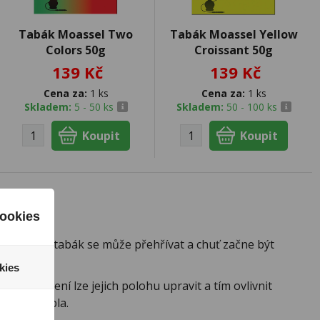
Tabák Moassel Two
Tabák Moassel Yellow
Colors 50g
Croissant 50g
139 Kč
139 Kč
Cena za:
1 ks
Cena za:
1 ks
Skladem:
5 - 50 ks
Skladem:
50 - 100 ks
ookies
je příliš, tabák se může přehřívat a chuť začne být
kies
ěhu kouření lze jejich polohu upravit a tím ovlivnit
egulaci tepla.