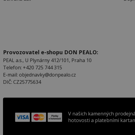
Provozovatel e-shopu DON PEALO:
PEAL a.s., U Plynárny 412/101, Praha 10
Telefon: +420 725 744 315
E-mail: objednavky@donpealo.cz
DIČ: CZ25775634
V našich kamenných prodejná
hotovosti a platebními kartam