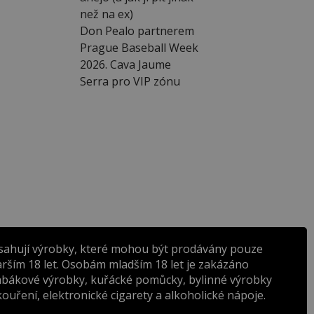
než na ex)
Don Pealo partnerem
Prague Baseball Week
2026. Cava Jaume
Serra pro VIP zónu
sahují výrobky, které mohou být prodávány pouze
rším 18 let. Osobám mladším 18 let je zakázáno
abákové výrobky, kuřácké pomůcky, bylinné výrobky
ouření, elektronické cigarety a alkoholické nápoje.