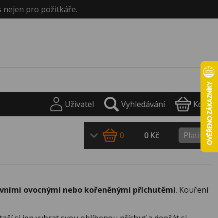
s nejen pro požitkáře.
Uživatel
Vyhledávání
Košík
0
0 Kč
Platit
ivními ovocnými nebo kořeněnými příchutěmi
. Kouření
ačí si jen vybrat svou oblíbenou příchuť a dopřát si