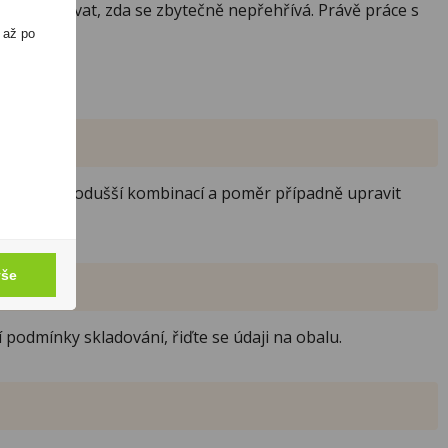
kontrolovat, zda se zbytečně nepřehřívá. Právě práce s
 až po
ší začít jednodušší kombinací a poměr případně upravit
vše
 podmínky skladování, řiďte se údaji na obalu.