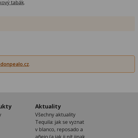
ový tabák
.
donpealo.cz
.
ukty
Aktuality
y
Všechny aktuality
Tequila: jak se vyznat
v blanco, reposado a
añejo (a jak ji pít jinak