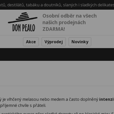
ktů, destilátů, tabáku a doutníků, slaných i sladkých delikate
Osobní odběr na všech
našich prodejnách
ZDARMA!
Akce
Výprodej
Novinky
rý je vlhčený melasou nebo medem a často doplněný
intenz
íjemné chvíle s přáteli.
 exotického ovoce přes sladké dezerty až po klasické mixy. St