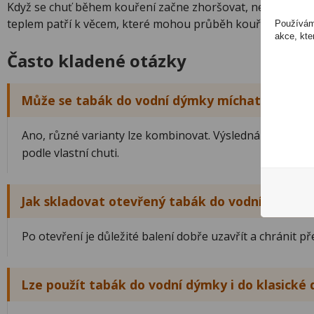
Když se chuť během kouření začne zhoršovat, nemusí být 
teplem patří k věcem, které mohou průběh kouření výrazně
Používáme
akce, kte
Často kladené otázky
Může se tabák do vodní dýmky míchat?
Ano, různé varianty lze kombinovat. Výsledná chuť závis
podle vlastní chuti.
Jak skladovat otevřený tabák do vodní dýmky?
Po otevření je důležité balení dobře uzavřít a chránit 
Lze použít tabák do vodní dýmky i do klasické