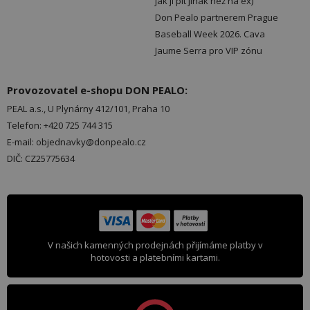
jak ji pít jinak než na ex)
Don Pealo partnerem Prague
Baseball Week 2026. Cava
Jaume Serra pro VIP zónu
Provozovatel e-shopu DON PEALO:
PEAL a.s., U Plynárny 412/101, Praha 10
Telefon: +420 725 744 315
E-mail: objednavky@donpealo.cz
DIČ: CZ25775634
V našich kamenných prodejnách přijímáme platby v
hotovosti a platebními kartami.