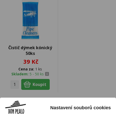
Čistič dýmek kónický
50ks
39 Kč
Cena za:
1 ks
Skladem:
5 - 50 ks
Nastavení souborů cookies
Váš nákup
Prodejny