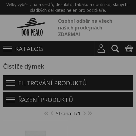
Velký výběr vína a sektů, destilátů, tabáku a doutníků, slaných i
sladkých delikates nejen pro požitkáře.
Osobní odběr na všech
našich prodejnách
ZDARMA!
KATALOG
Čističe dýmek
FILTROVÁNÍ PRODUKTŮ
ŘAZENÍ PRODUKTŮ
Strana: 1/1