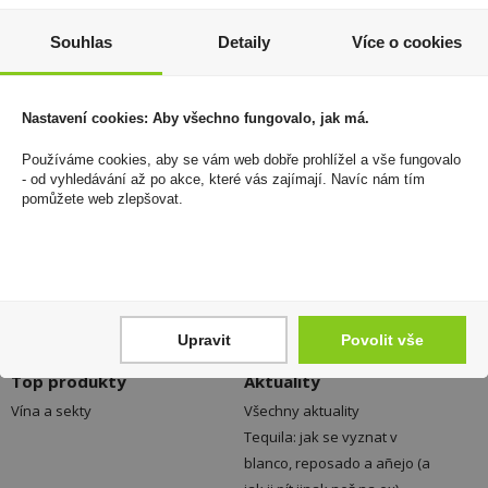
Registrace
Kamenné prodejny a výdejní
Souhlas
Detaily
Více o cookies
Přihlášení
místa ZDARMA
Jak nakupovat - FAQ
Platební možnosti
Ochrana dat
Nastavení cookies: Aby všechno fungovalo, jak má.
Vše o nákupu
Don Pealo
Používáme cookies, aby se vám web dobře prohlížel a vše fungovalo
- od vyhledávání až po akce, které vás zajímají. Navíc nám tím
Obchodní podmínky
O společnosti
pomůžete web zlepšovat.
Reklamace
Volná místa
Právní podmínky
Vnitřní oznamovací systém
Doprava
Stanovisko společnosti PEAL
a.s. k připravované směrnici
EU TPD 3
Upravit
Povolit vše
Top produkty
Aktuality
Vína a sekty
Všechny aktuality
Tequila: jak se vyznat v
blanco, reposado a añejo (a