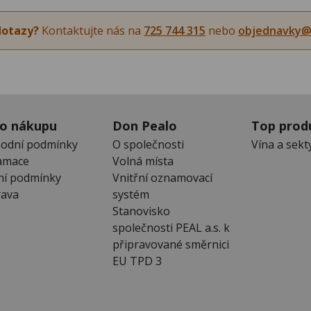
dotazy?
Kontaktujte nás na
725 744 315
nebo
objednavky@
 o nákupu
Don Pealo
Top prod
odní podmínky
O společnosti
Vína a sekt
amace
Volná místa
ní podmínky
Vnitřní oznamovací
ava
systém
Stanovisko
společnosti PEAL a.s. k
připravované směrnici
EU TPD 3