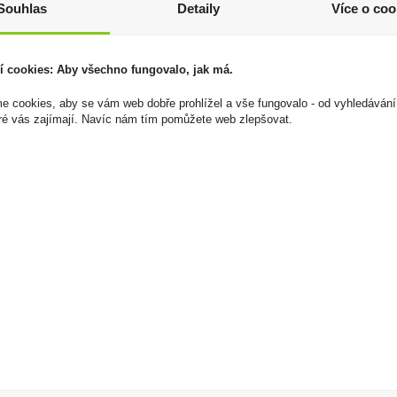
Souhlas
Detaily
Více o coo
í cookies: Aby všechno fungovalo, jak má.
 cookies, aby se vám web dobře prohlížel a vše fungovalo - od vyhledávání
ré vás zajímají. Navíc nám tím pomůžete web zlepšovat.
Doutníky Candlelight
Doutníky Candlelight
Club Sumatra
Club Sumatra 10ks
1 149 Kč
169 Kč
Cena za:
krabičku (50 ks)
Cena za:
krabičku (1 ks)
Skladem:
5 - 50
Skladem:
50 - 100
krabiček
krabiček