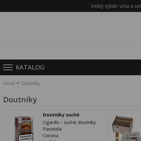
Velký výběr vína a se
KATALOG
Úvod
Doutníky
Doutníky
Doutníky suché
Cigarillo - suché doutníky
Panatela
Corona