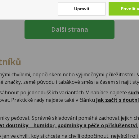
Upravit
Povolit 
Další strana
tníků
idnými chvílemi, odpočinkem nebo výjimečnými příležitostmi. 
é značky, země původu i tabákové směsi a časem si najít sty
sáhnout po jednodušších variantách. V nabídce najdete
such
ovat. Praktické rady najdete také v článku
Jak začít s doutn
tníky pečovat. Správné skladování pomáhá zachovat jejich ch
at doutníky – humidor, podmínky a péče o příslušenství
jen ve chvíli, kdy si chcete na chvíli odpočinout, největší rol