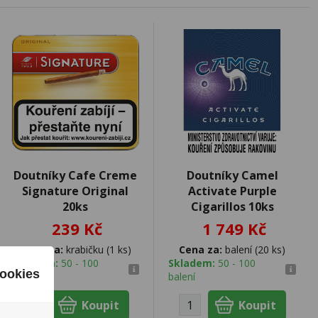
Doutníky Cafe Creme
Doutníky Camel
Signature Original
Activate Purple
20ks
Cigarillos 10ks
239 Kč
1 749 Kč
Cena za:
krabičku (1 ks)
Cena za:
balení (20 ks)
Skladem:
50 - 100
Skladem:
50 - 100
ookies
krabiček
balení