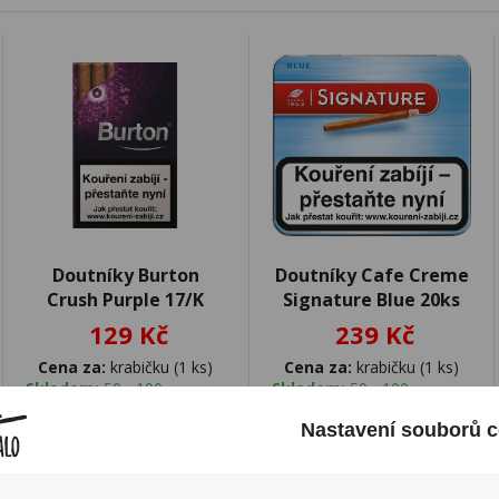
Doutníky Burton
Doutníky Cafe Creme
Crush Purple 17/K
Signature Blue 20ks
129 Kč
239 Kč
Cena za:
krabičku (1 ks)
Cena za:
krabičku (1 ks)
Skladem:
50 - 100
Skladem:
50 - 100
krabiček
krabiček
Nastavení souborů c