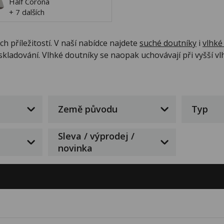
Half Corona
+ 7 dalších
 příležitostí. V naší nabídce najdete
suché doutníky
i
vlhké
ladování. Vlhké doutníky se naopak uchovávají při vyšší vlhko
Země původu
Typ
Sleva / výprodej /
novinka