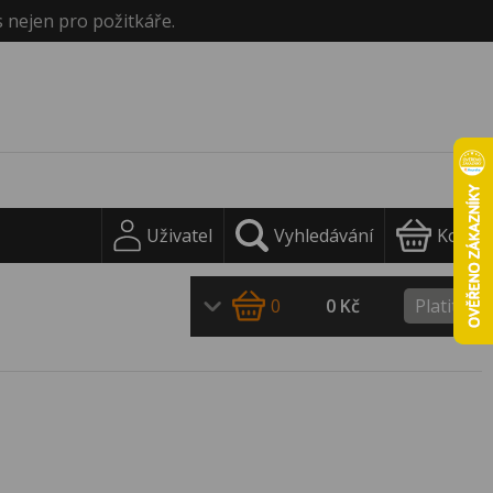
s nejen pro požitkáře.
Uživatel
Vyhledávání
Košík
0
0 Kč
Platit