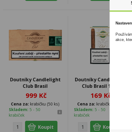
Nastaven
Používáme
akce, kte
Doutníky Candlelight
Doutníky Candlelight
Club Brasil
Club Brasil 10ks
999 Kč
169 Kč
Cena za:
krabičku (50 ks)
Cena za:
krabičku (1 ks)
Skladem:
5 - 50
Skladem:
5 - 50
krabiček
krabiček