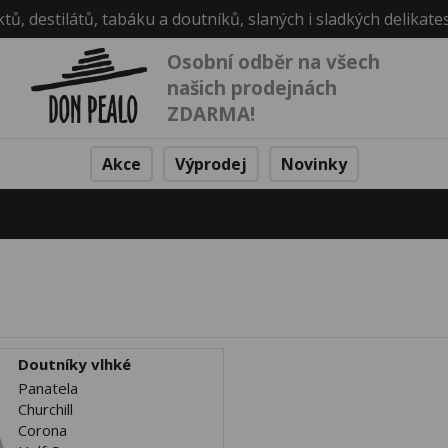
ktů, destilátů, tabáku a doutníků, slaných i sladkých delikate
Osobní odběr na všech
našich prodejnách
ZDARMA!
Akce
Výprodej
Novinky
Doutníky vlhké
Panatela
Churchill
Corona