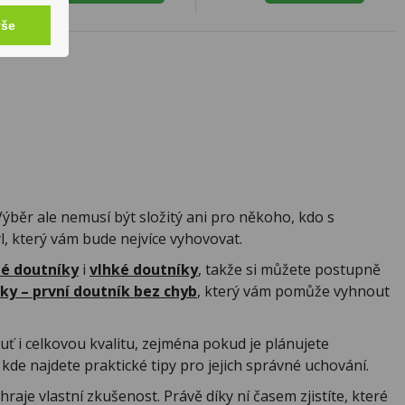
vše
Výběr ale nemusí být složitý ani pro někoho, kdo s
l, který vám bude nejvíce vyhovovat.
é doutníky
i
vlhké doutníky
, takže si můžete postupně
íky – první doutník bez chyb
, který vám pomůže vyhnout
uť i celkovou kvalitu, zejména pokud je plánujete
, kde najdete praktické tipy pro jejich správné uchování.
i hraje vlastní zkušenost. Právě díky ní časem zjistíte, které