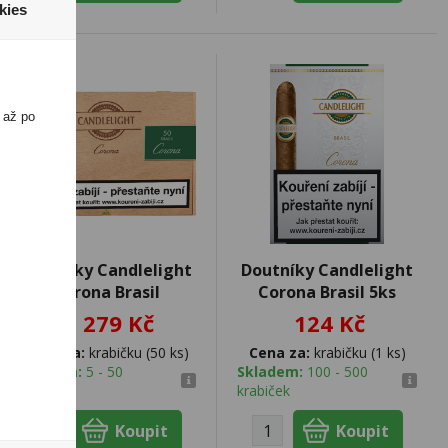
kies
 až po
Doutníky Candlelight
Doutníky Candlelight
Corona Brasil
Corona Brasil 5ks
1 279 Kč
124 Kč
Cena za:
krabičku (50 ks)
Cena za:
krabičku (1 ks)
Skladem:
5 - 50
Skladem:
100 - 500
krabiček
krabiček