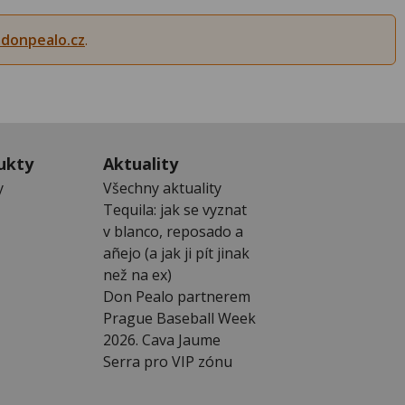
donpealo.cz
.
ukty
Aktuality
y
Všechny aktuality
Tequila: jak se vyznat
v blanco, reposado a
añejo (a jak ji pít jinak
než na ex)
Don Pealo partnerem
Prague Baseball Week
2026. Cava Jaume
Serra pro VIP zónu