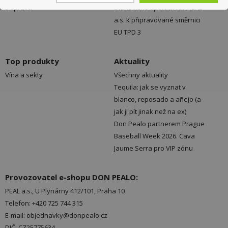
Doprava
Stanovisko společnosti PEAL
a.s. k připravované směrnici
EU TPD 3
Top produkty
Aktuality
Vína a sekty
Všechny aktuality
Tequila: jak se vyznat v
blanco, reposado a añejo (a
jak ji pít jinak než na ex)
Don Pealo partnerem Prague
Baseball Week 2026. Cava
Jaume Serra pro VIP zónu
Provozovatel e-shopu DON PEALO:
PEAL a.s., U Plynárny 412/101, Praha 10
Telefon: +420 725 744 315
E-mail: objednavky@donpealo.cz
DIČ: CZ25775634