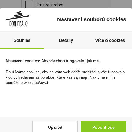
Nastavení souborů cookies
Souhlas
Detaily
Více o cookies
Váš nákup
Prodejny
Nastavení cookies: Aby všechno fungovalo, jak má.
Registrace
Kamenné prodejny a výdejní
Používáme cookies, aby se vám web dobře prohlížel a vše fungovalo
Přihlášení
místa ZDARMA
- od vyhledávání až po akce, které vás zajímají. Navíc nám tím
pomůžete web zlepšovat.
Jak nakupovat - FAQ
Platební možnosti
Ochrana dat
Vše o nákupu
Don Pealo
Obchodní podmínky
O společnosti
Reklamace
Volná místa
Upravit
Povolit vše
Právní podmínky
Vnitřní oznamovací systém