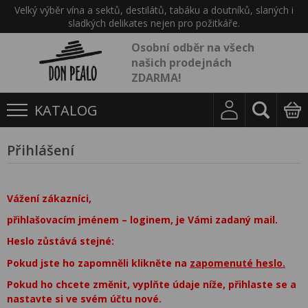
Velký výběr vína a sektů, destilátů, tabáku a doutníků, slaných i
sladkých delikates nejen pro požitkáře.
Osobní odběr na všech
našich prodejnách
ZDARMA!
KATALOG
Přihlášení
Vážení zákazníci,
přihlašovacím jménem – loginem, je Vámi zadaný mail.
Heslo zůstává stejné:
Pokud jste ho zapomněli klikněte na
zapomenuté heslo.
Pokud ho chcete změnit, vyplňte údaje níže, přihlaste se a
nastavte si ve svém účtu nové.