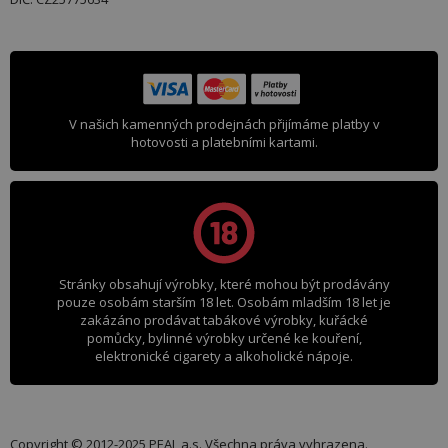
V našich kamenných prodejnách přijímáme platby v
hotovosti a platebními kartami.
Stránky obsahují výrobky, které mohou být prodávány
pouze osobám starším 18 let. Osobám mladším 18 let je
zakázáno prodávat tabákové výrobky, kuřácké
pomůcky, bylinné výrobky určené ke kouření,
elektronické cigarety a alkoholické nápoje.
Copyright © 2012-2025 PEAL a.s. Všechna práva vyhrazena.