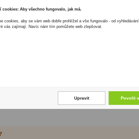
opak cigaretu připravujete z papírku a samostatného filtru,
í cookies: Aby všechno fungovalo, jak má.
ička, rolovačka nebo plnička? Jak se vyznat v balení cig
 cookies, aby se vám web dobře prohlížel a vše fungovalo - od vyhledávání
ré vás zajímají. Navíc nám tím pomůžete web zlepšovat.
 dutinek?
ktrický model využívá k plnění elektrický pohon. Výběr zále
čky?
Upravit
Povolit 
ry dutinek. Před nákupem proto zkontrolujte údaje u vybra
?