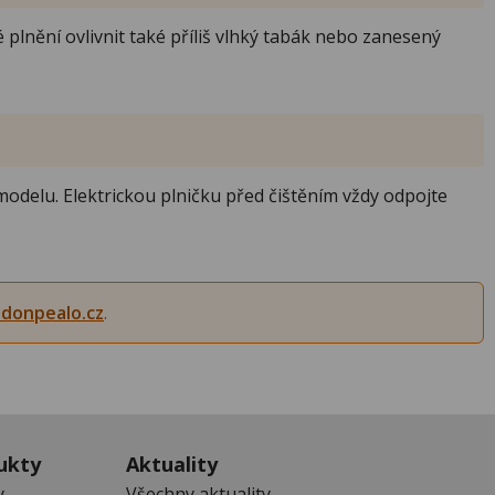
plnění ovlivnit také příliš vlhký tabák nebo zanesený
modelu. Elektrickou plničku před čištěním vždy odpojte
donpealo.cz
.
ukty
Aktuality
y
Všechny aktuality