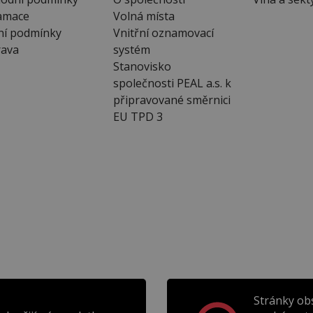
amace
Volná místa
ní podmínky
Vnitřní oznamovací
ava
systém
Stanovisko
společnosti PEAL a.s. k
připravované směrnici
EU TPD 3
Stránky ob