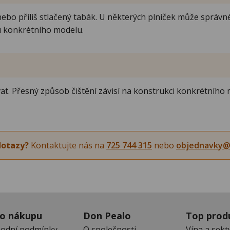
o příliš stlačený tabák. U některých plniček může správné 
 konkrétního modelu.
at. Přesný způsob čištění závisí na konstrukci konkrétního 
dotazy?
Kontaktujte nás na
725 744 315
nebo
objednavky@
 o nákupu
Don Pealo
Top prod
odní podmínky
O společnosti
Vína a sekt