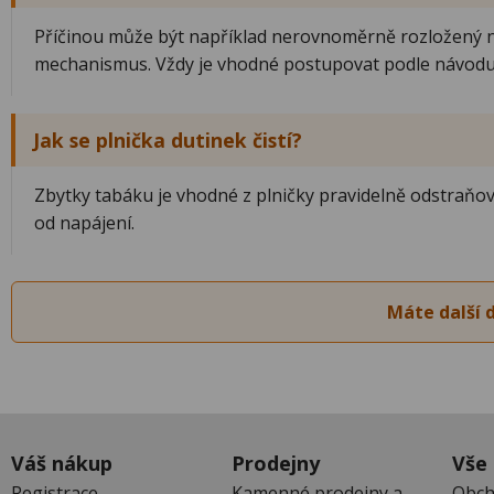
Příčinou může být například nerovnoměrně rozložený neb
mechanismus. Vždy je vhodné postupovat podle návodu
Jak se plnička dutinek čistí?
Zbytky tabáku je vhodné z plničky pravidelně odstraňov
od napájení.
Máte další 
Váš nákup
Prodejny
Vše
Registrace
Kamenné prodejny a
Obch