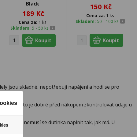
Black
150 Kč
189 Kč
Cena za:
1 ks
Skladem:
50 - 100 ks
Cena za:
1 ks
Skladem:
5 - 50 ks
dely jsou skladné, nepotřebují napájení a hodí se pro
ookies
ozměry, proto je dobré před nákupem zkontrolovat údaje u
stlačený, nemusí se dutinka naplnit tak, jak má. U
kies