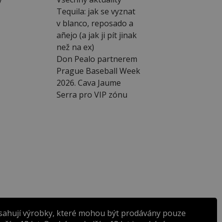
Tequila: jak se vyznat
v blanco, reposado a
añejo (a jak ji pít jinak
než na ex)
Don Pealo partnerem
Prague Baseball Week
2026. Cava Jaume
Serra pro VIP zónu
sahují výrobky, které mohou být prodávány pouze