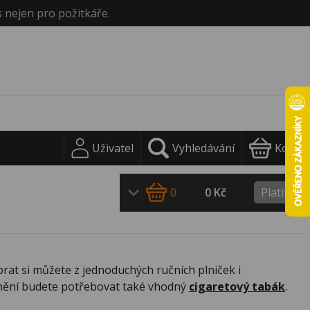
s nejen pro požitkáře.
Uživatel
Vyhledávání
Košík
0
0 Kč
Platit
at si můžete z jednoduchých ručních plniček i
plnění budete potřebovat také vhodný
cigaretový
tabák
.