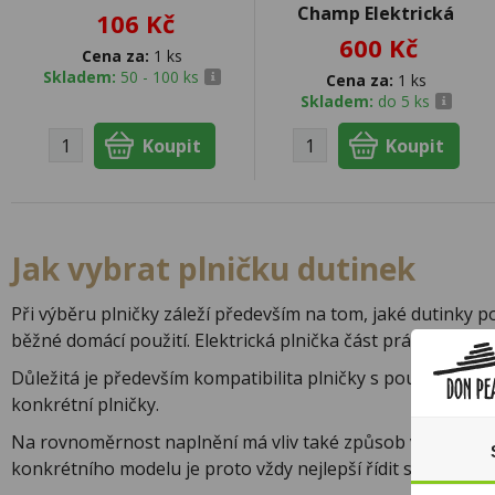
Champ Elektrická
106 Kč
600 Kč
Cena za:
1 ks
Skladem:
50 - 100 ks
Cena za:
1 ks
Skladem:
do 5 ks
Jak vybrat plničku dutinek
Při výběru plničky záleží především na tom, jaké dutinky p
běžné domácí použití. Elektrická plnička část práce usnadní
Důležitá je především kompatibilita plničky s používaným
konkrétní plničky.
Na rovnoměrnost naplnění má vliv také způsob vložení tabá
konkrétního modelu je proto vždy nejlepší řídit se návode