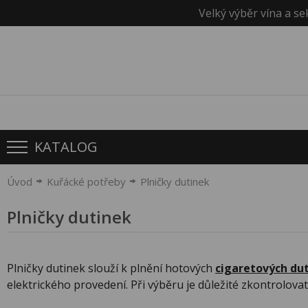
Velký výběr vína a se
KATALOG
Úvod
Kuřácké potřeby
Plničky dutinek
Plničky dutinek
Plničky dutinek slouží k plnění hotových
cigaretových
dut
elektrického provedení. Při výběru je důležité zkontrolov