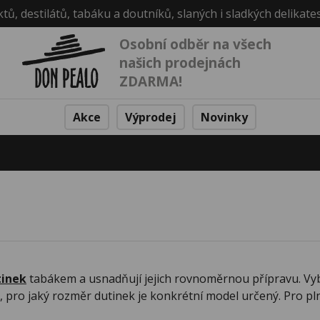
ktů, destilátů, tabáku a doutníků, slaných i sladkých delikate
Osobní odběr na všech
našich prodejnách
ZDARMA!
Akce
Výprodej
Novinky
inek
tabákem a usnadňují jejich rovnoměrnou přípravu. Vybr
at, pro jaký rozměr dutinek je konkrétní model určený. Pro 