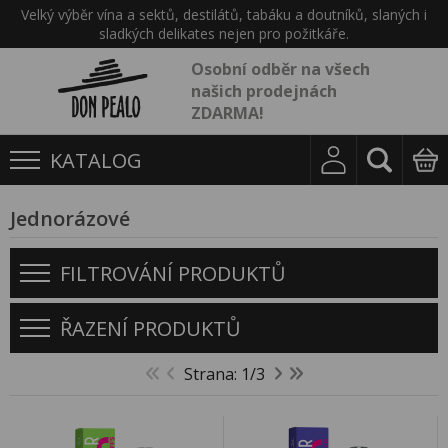
Velký výběr vína a sektů, destilátů, tabáku a doutníků, slaných i
sladkých delikates nejen pro požitkáře.
Osobní odběr na všech
našich prodejnách
ZDARMA!
KATALOG
Jednorázové
FILTROVÁNÍ PRODUKTŮ
ŘAZENÍ PRODUKTŮ
Strana: 1/3