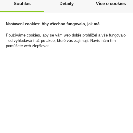
Souhlas
Detaily
Více o cookies
Nastavení cookies: Aby všechno fungovalo, jak má.
Používáme cookies, aby se vám web dobře prohlížel a vše fungovalo
- od vyhledávání až po akce, které vás zajímají. Navíc nám tím
pomůžete web zlepšovat.
Elektronická cigareta
Elektronická cigareta
jednorázová Elf Bar 600
jednorázová Elf Bar 600
Coconut Melon
Silk Tobacco 20mg/ml
20mg/ml
195 Kč
195 Kč
Cena za:
1 ks
Skladem:
více než 500 ks
Cena za:
1 ks