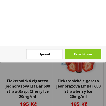
Skladem:
100 - 500 ks
Upravit
Povolit vše
Elektronická cigareta
Elektronická cigareta
jednorázová Elf Bar 600
jednorázová Elf Bar 600
Straw.Rasp. Cherry Ice
Strawberry Ice
20mg/ml
20mg/ml
195 Kč
195 Kč