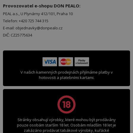
Provozovatel e-shopu DON PEALO:
PEAL a.s., U Plynárny 412/101, Praha 10
Telefon: +420 725 744 315
E-mail: objednavky@donpealo.cz
DIČ: CZ25775634
V našich kamenných prodejnách přijímáme platby v
hotovosti a platebními kartami.
Stránky obsahují výrobky, které mohou být prodávány
pouze osobám starším 18 let. Osobám mladším 18 let je
zakázáno prodávat tabákové výrobky, kuřácké