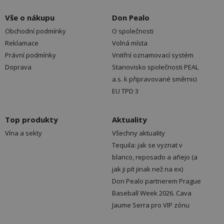
Vše o nákupu
Don Pealo
Obchodní podmínky
O společnosti
Reklamace
Volná místa
Právní podmínky
Vnitřní oznamovací systém
Doprava
Stanovisko společnosti PEAL
a.s. k připravované směrnici
EU TPD 3
Top produkty
Aktuality
Vína a sekty
Všechny aktuality
Tequila: jak se vyznat v
blanco, reposado a añejo (a
jak ji pít jinak než na ex)
Don Pealo partnerem Prague
Baseball Week 2026. Cava
Jaume Serra pro VIP zónu