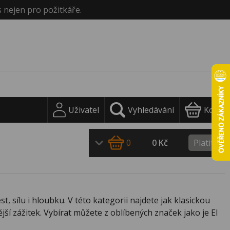
s nejen pro požitkáře.
Uživatel
Vyhledávání
Košík
0
0 Kč
Platit
 sílu i hloubku. V této kategorii najdete jak klasickou
jší zážitek. Vybírat můžete z oblíbených značek jako je El