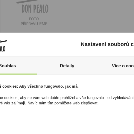
Tequila Sierra
Nastavení souborů c
Reposado 1l 35%
600 Kč
Souhlas
Detaily
Více o coo
Cena za:
1 ks
Skladem:
5 - 50 ks
í cookies: Aby všechno fungovalo, jak má.
 cookies, aby se vám web dobře prohlížel a vše fungovalo - od vyhledávání
ré vás zajímají. Navíc nám tím pomůžete web zlepšovat.
lavy
dí nevnímá jen jako alkohol určený pro oslavy nebo rychlé pa