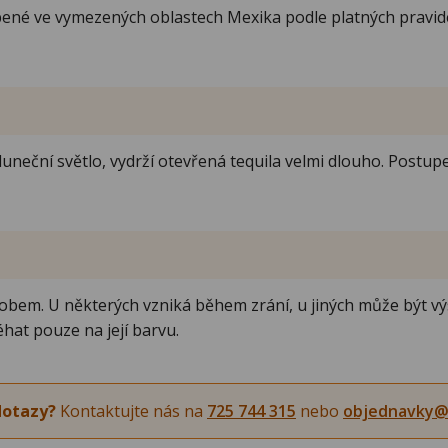
né ve vymezených oblastech Mexika podle platných pravidel
neční světlo, vydrží otevřená tequila velmi dlouho. Postup
sobem. U některých vzniká během zrání, u jiných může být v
hat pouze na její barvu.
dotazy?
Kontaktujte nás na
725 744 315
nebo
objednavky@