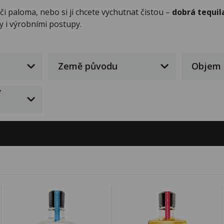
či paloma, nebo si ji chcete vychutnat čistou –
dobrá tequil
y i výrobními postupy.
Země původu
Objem
/