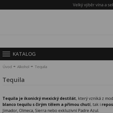
Velký výběr vína a se
KATALOG
Úvod
Alkohol
Tequila
Tequila
Tequila je ikonický mexický destilát
, který vzniká z mo
blanco tequilu s čirým tělem a přímou chutí
, tak i
repo
Jimador, Olmeca, Sierra nebo exkluzivní Padre Azul.