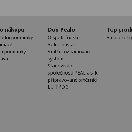
 o nákupu
Don Pealo
Top prod
odní podmínky
O společnosti
Vína a sekt
amace
Volná místa
ní podmínky
Vnitřní oznamovací
ava
systém
Stanovisko
společnosti PEAL a.s. k
připravované směrnici
EU TPD 3