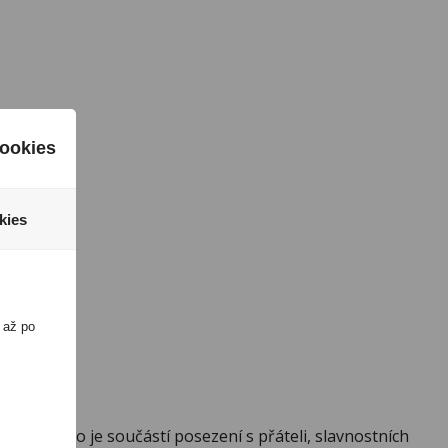
ookies
kies
 až po
náky. Často je součástí posezení s přáteli, slavnostních