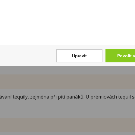
ca
,
Sierra
nebo
Padre Azul
. Každá z nich nabízí vlastní řad
nabídce značek i cenových kategorií snadno vyberete láhev 
vě tequila nabízí spoustu možností, které stojí za objevení
 čeho je vybírat, doporučujeme článek
Destiláty: Jak vybírat
Upravit
Povolit 
ání tequily, zejména při pití panáků. U prémiovách tequil s