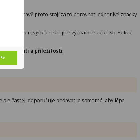
y tequil, a právě proto stojí za to porovnat jednotlivé značky
k narozeninám, výročí nebo jiné významné události. Pokud
.
 podle chuti a příležitosti
.
vše
e ale častěji doporučuje podávat je samotné, aby lépe