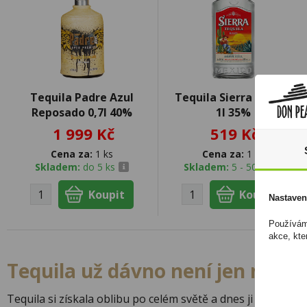
Tequila Padre Azul
Tequila Sierra Blanco
Reposado 0,7l 40%
1l 35%
1 999 Kč
519 Kč
Cena za:
1 ks
Cena za:
1 ks
Skladem:
do 5 ks
Skladem:
5 - 50 ks
Nastaven
Používáme
akce, kte
Tequila už dávno není jen na os
Tequila si získala oblibu po celém světě a dnes ji mnoho li