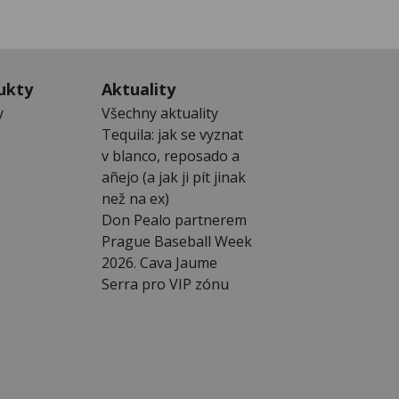
ukty
Aktuality
y
Všechny aktuality
Tequila: jak se vyznat
v blanco, reposado a
añejo (a jak ji pít jinak
než na ex)
Don Pealo partnerem
Prague Baseball Week
2026. Cava Jaume
Serra pro VIP zónu