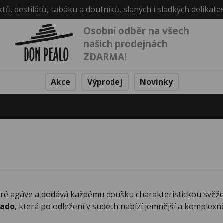
ktů, destilátů, tabáku a doutníků, slaných i sladkých delikate
Osobní odběr na všech
našich prodejnách
ZDARMA!
Akce
Výprodej
Novinky
dré agáve a dodává každému doušku charakteristickou svěžest,
sado
, která po odležení v sudech nabízí jemnější a komplexně