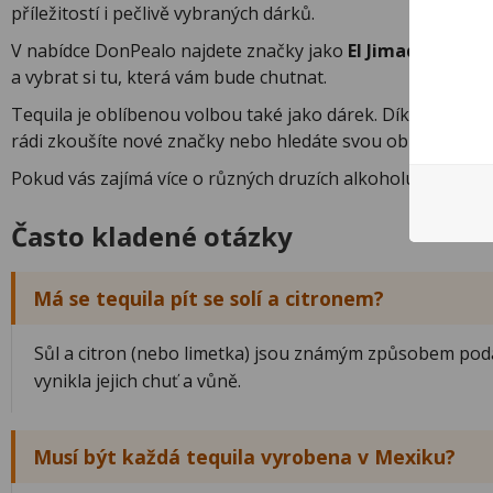
příležitostí i pečlivě vybraných dárků.
V nabídce DonPealo najdete značky jako
El Jimador
,
Olme
a vybrat si tu, která vám bude chutnat.
Tequila je oblíbenou volbou také jako dárek. Díky široké 
rádi zkoušíte nové značky nebo hledáte svou oblíbenou, prá
Pokud vás zajímá více o různých druzích alkoholu a podle
Často kladené otázky
Má se tequila pít se solí a citronem?
Sůl a citron (nebo limetka) jsou známým způsobem podáv
vynikla jejich chuť a vůně.
Musí být každá tequila vyrobena v Mexiku?