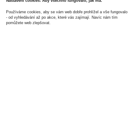
Nastavení cookies: Aby všechno fungovalo, jak má.
Používáme cookies, aby se vám web dobře prohlížel a vše fungovalo
- od vyhledávání až po akce, které vás zajímají. Navíc nám tím
pomůžete web zlepšovat.
Pod Elfa 2Pack
Pod Oxva Slimstick
Watermelon 20mg/ml
2Pack Blueberry
20mg/ml
240 Kč
200 Kč
Cena za:
1 ks
Skladem:
více než 500 ks
Cena za:
1 ks
Skladem:
5 - 50 ks