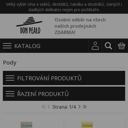
Velký výběr vína a sektů, destilátů, tabáku a doutníků, slaných i
sladkých delikates nejen pro požitkáře.
Osobní odběr na všech
našich prodejnách
ZDARMA!
KATALOG
Pody
FILTROVÁNÍ PRODUKTŮ
ŘAZENÍ PRODUKTŮ
Strana: 1/4