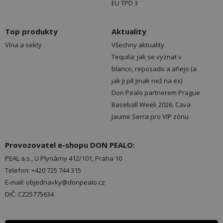
EU TPD 3
Top produkty
Aktuality
Vína a sekty
Všechny aktuality
Tequila: jak se vyznat v
blanco, reposado a añejo (a
jak ji pít jinak než na ex)
Don Pealo partnerem Prague
Baseball Week 2026. Cava
Jaume Serra pro VIP zónu
Provozovatel e-shopu DON PEALO:
PEAL a.s., U Plynárny 412/101, Praha 10
Telefon: +420 725 744 315
E-mail: objednavky@donpealo.cz
DIČ: CZ25775634