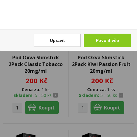
Upravit
Povolit vše
Pod Oxva Slimstick
Pod Oxva Slimstick
2Pack Classic Tobacco
2Pack Kiwi Passion Fruit
20mg/ml
20mg/ml
200 Kč
200 Kč
Cena za:
1 ks
Cena za:
1 ks
Skladem:
5 - 50 ks
Skladem:
5 - 50 ks