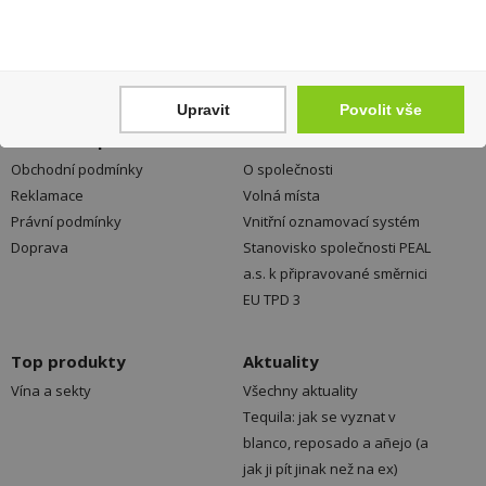
Registrace
Kamenné prodejny a výdejní
Přihlášení
místa ZDARMA
Jak nakupovat - FAQ
Platební možnosti
Ochrana dat
Upravit
Povolit vše
Vše o nákupu
Don Pealo
Obchodní podmínky
O společnosti
Reklamace
Volná místa
Právní podmínky
Vnitřní oznamovací systém
Doprava
Stanovisko společnosti PEAL
a.s. k připravované směrnici
EU TPD 3
Top produkty
Aktuality
Vína a sekty
Všechny aktuality
Tequila: jak se vyznat v
blanco, reposado a añejo (a
jak ji pít jinak než na ex)