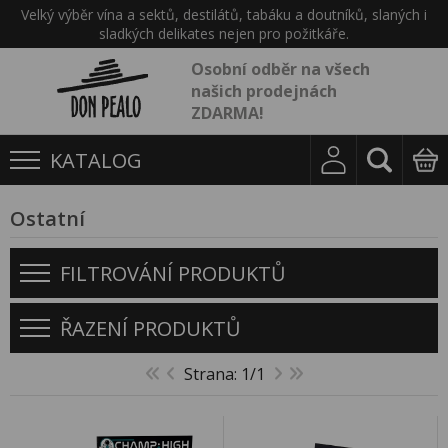
Velký výběr vína a sektů, destilátů, tabáku a doutníků, slaných i
sladkých delikates nejen pro požitkáře.
Osobní odběr na všech
našich prodejnách
ZDARMA!
KATALOG
Ostatní
FILTROVÁNÍ PRODUKTŮ
ŘAZENÍ PRODUKTŮ
Strana: 1/1