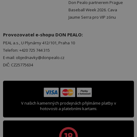
Don Pealo partnerem Prague
Baseball Week 2026. Cava
Jaume Serra pro VIP zónu
Provozovatel e-shopu DON PEALO:
PEAL a.s., U Plynárny 412/101, Praha 10
Telefon: +420 725 744 315
E-mail: objednavky@donpealo.cz
DIČ: CZ25775634
V našich kamenných prodejnách přijímáme platby v
hotovosti a platebními kartami.