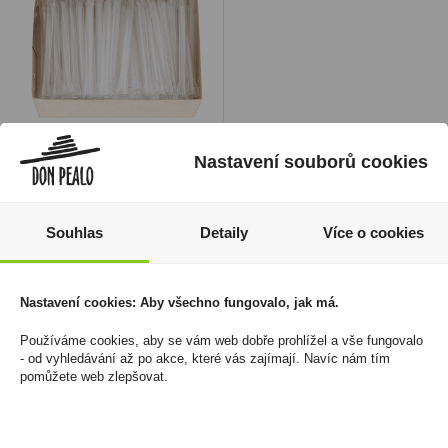
Nastavení souborů cookies
Šlukovka Skleněnka
cigaretový náustek
990 Kč
Souhlas
Detaily
Více o cookies
Cena za:
balení (100 ks)
Skladem:
50 - 100 balení
Nastavení cookies: Aby všechno fungovalo, jak má.
Používáme cookies, aby se vám web dobře prohlížel a vše fungovalo
- od vyhledávání až po akce, které vás zajímají. Navíc nám tím
pomůžete web zlepšovat.
Váš nákup
Prodejny