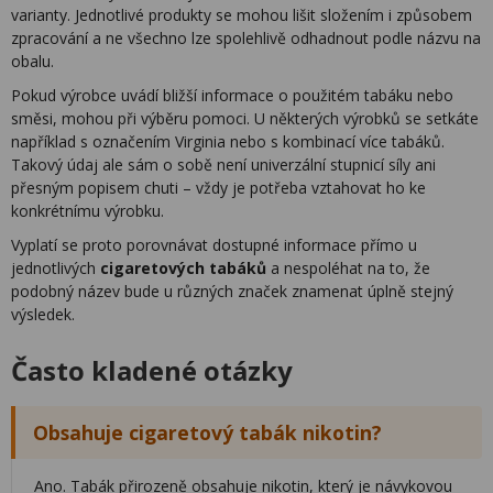
varianty. Jednotlivé produkty se mohou lišit složením i způsobem
zpracování a ne všechno lze spolehlivě odhadnout podle názvu na
obalu.
Pokud výrobce uvádí bližší informace o použitém tabáku nebo
směsi, mohou při výběru pomoci. U některých výrobků se setkáte
například s označením Virginia nebo s kombinací více tabáků.
Takový údaj ale sám o sobě není univerzální stupnicí síly ani
přesným popisem chuti – vždy je potřeba vztahovat ho ke
konkrétnímu výrobku.
Vyplatí se proto porovnávat dostupné informace přímo u
jednotlivých
cigaretových tabáků
a nespoléhat na to, že
podobný název bude u různých značek znamenat úplně stejný
výsledek.
Často kladené otázky
Obsahuje cigaretový tabák nikotin?
Ano. Tabák přirozeně obsahuje nikotin, který je návykovou