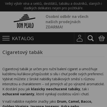
Velký výběr vína a sektů, destilátů, tabáku a doutníků, slaných i
sladkých delikates nejen pro požitkáře.
Osobní odběr na všech
našich prodejnách
ZDARMA!
KATALOG
Cigaretový tabák
Cigaretový tabák je určen pro ruční balení cigaret a umožňuje
každému kuřákovi přizpůsobit si sílu i chuť podle svých preferencí.
Vybírat můžete z široké nabídky tabákových směsí s různou
intenzitou a charakterem – od jemných až po výrazně aromatické.
K dostání jsou jak
klasicky neochucené tabáky
, tak i
ochucené varianty
, které vynikají osobitou vůní i chutí.
V naší nabídce najdete značky jako
Drum, Camel, Bacco,
Golden Virginia, Javanse Jongens, Aska nebo