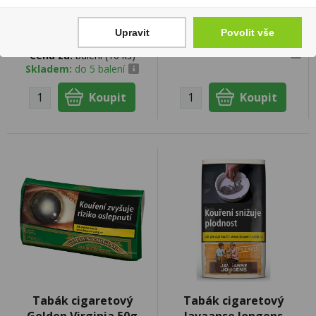
halfzware 30g
335 Kč
1 949 Kč
Upravit
Povolit vše
Cena za:
1 ks
Skladem:
100 - 500 balení
Cena za:
balení (10 ks)
Skladem:
do 5 balení
Tabák cigaretový
Tabák cigaretový