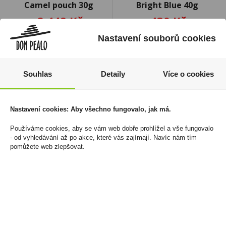
Camel pouch 30g
Bright Blue 40g
2 449 Kč
430 Kč
Cena za:
balení (10 ks)
Cena za:
1 ks
Nastavení souborů cookies
Skladem:
100 - 500 balení
Skladem:
5 - 50 balení
Souhlas
Detaily
Více o cookies
Nastavení cookies: Aby všechno fungovalo, jak má.
Používáme cookies, aby se vám web dobře prohlížel a vše fungovalo
- od vyhledávání až po akce, které vás zajímají. Navíc nám tím
pomůžete web zlepšovat.
Tabák cigaretový Drum
Tabák cigaretový
Original 40g
Flandria Negro zware