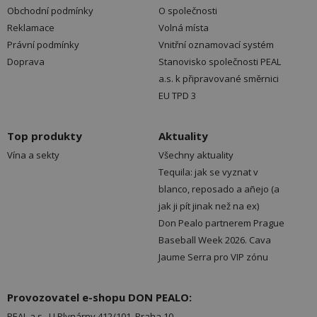
Obchodní podmínky
O společnosti
Reklamace
Volná místa
Právní podmínky
Vnitřní oznamovací systém
Doprava
Stanovisko společnosti PEAL
a.s. k připravované směrnici
EU TPD 3
Top produkty
Aktuality
Vína a sekty
Všechny aktuality
Tequila: jak se vyznat v
blanco, reposado a añejo (a
jak ji pít jinak než na ex)
Don Pealo partnerem Prague
Baseball Week 2026. Cava
Jaume Serra pro VIP zónu
Provozovatel e-shopu DON PEALO:
PEAL a.s., U Plynárny 412/101, Praha 10