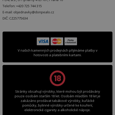
Telefon: +420 725 744 315
E-mail: objednavky@donpealo.cz
DIČ: CZ25775634
V našich kamenných prodejnách přijímáme platby v
hotovosti a platebními kartami.
Stránky obsahují výrobky, které mohou být prodávány
pouze osobám starším 18 let. Osobám mladším 18 let je
zakázáno prodávat tabákové výrobky, kuřácké
pomůcky, bylinné výrobky určené ke kouření,
elektronické cigarety a alkoholické nápoje.