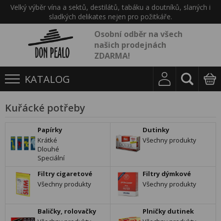
Velký výběr vína a sektů, destilátů, tabáku a doutníků, slaných i
sladkých delikates nejen pro požitkáře.
Osobní odběr na všech
našich prodejnách
ZDARMA!
KATALOG
Kuřácké potřeby
Papírky
Dutinky
Krátké
Všechny produkty
Dlouhé
Speciální
Filtry cigaretové
Filtry dýmkové
Všechny produkty
Všechny produkty
Baličky, rolovačky
Plničky dutinek