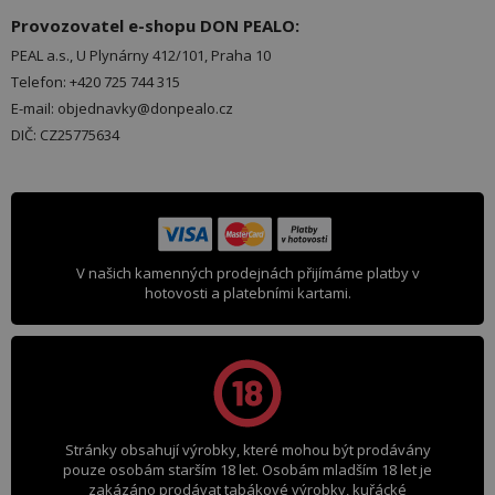
Provozovatel e-shopu DON PEALO:
PEAL a.s., U Plynárny 412/101, Praha 10
Telefon: +420 725 744 315
E-mail: objednavky@donpealo.cz
DIČ: CZ25775634
V našich kamenných prodejnách přijímáme platby v
hotovosti a platebními kartami.
Stránky obsahují výrobky, které mohou být prodávány
pouze osobám starším 18 let. Osobám mladším 18 let je
zakázáno prodávat tabákové výrobky, kuřácké