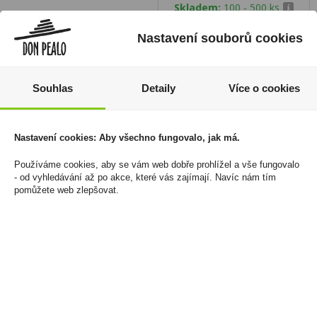
Skladem:
100 - 500 ks
Nastavení souborů cookies
Souhlas
Detaily
Více o cookies
Nastavení cookies: Aby všechno fungovalo, jak má.
Používáme cookies, aby se vám web dobře prohlížel a vše fungovalo
- od vyhledávání až po akce, které vás zajímají. Navíc nám tím
pomůžete web zlepšovat.
Dutinky Camel 200ks
Dutinky Dover 100ks
43 Kč
19 Kč
Cena za:
1 ks
Cena za:
1 ks
Skladem:
100 - 500 ks
Skladem:
více než 500 ks