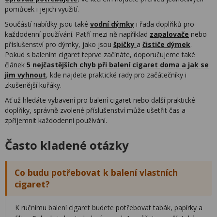
pomůcek i jejich využití.
Součástí nabídky jsou také
vodní dýmky
i řada doplňků pro
každodenní používání. Patří mezi ně například
zapalovače
nebo
příslušenství pro dýmky, jako jsou
špičky
a
čističe dýmek
.
Pokud s balením cigaret teprve začínáte, doporučujeme také
článek
5 nejčastějších chyb při balení cigaret doma a jak se
jim vyhnout
, kde najdete praktické rady pro začátečníky i
zkušenější kuřáky.
Ať už hledáte vybavení pro balení cigaret nebo další praktické
doplňky, správně zvolené příslušenství může ušetřit čas a
zpříjemnit každodenní používání.
Často kladené otázky
Co budu potřebovat k balení vlastních
cigaret?
K ručnímu balení cigaret budete potřebovat tabák, papírky a