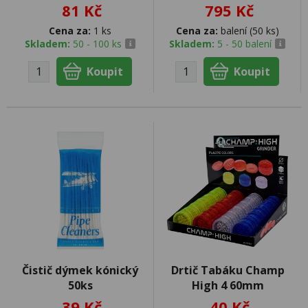
81 Kč
795 Kč
Cena za:
1 ks
Cena za:
balení (50 ks)
Skladem:
50 - 100 ks
Skladem:
5 - 50 balení
Čistič dýmek kónický
Drtič Tabáku Champ
50ks
High 4 60mm
39 Kč
40 Kč