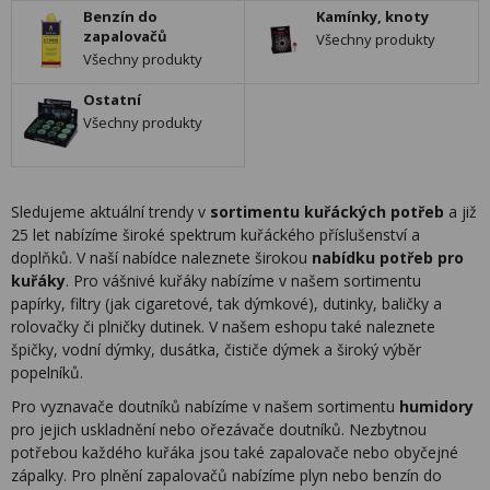
Benzín do
Kamínky, knoty
zapalovačů
Všechny produkty
Všechny produkty
Ostatní
Všechny produkty
Sledujeme aktuální trendy v
sortimentu kuřáckých potřeb
a již
25 let nabízíme široké spektrum kuřáckého příslušenství a
doplňků. V naší nabídce naleznete širokou
nabídku potřeb pro
kuřáky
. Pro vášnivé kuřáky nabízíme v našem sortimentu
papírky, filtry (jak cigaretové, tak dýmkové), dutinky, baličky a
rolovačky či plničky dutinek. V našem eshopu také naleznete
špičky, vodní dýmky, dusátka, čističe dýmek a široký výběr
popelníků.
Pro vyznavače doutníků nabízíme v našem sortimentu
humidory
pro jejich uskladnění nebo ořezávače doutníků. Nezbytnou
potřebou každého kuřáka jsou také zapalovače nebo obyčejné
zápalky. Pro plnění zapalovačů nabízíme plyn nebo benzín do