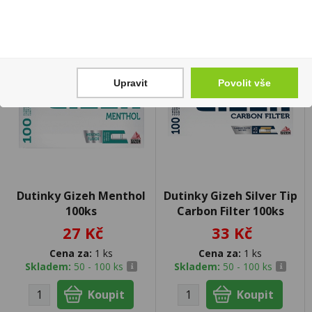
Upravit
Povolit vše
Dutinky Gizeh Menthol
Dutinky Gizeh Silver Tip
100ks
Carbon Filter 100ks
27 Kč
33 Kč
Cena za:
1 ks
Cena za:
1 ks
Skladem:
50 - 100 ks
Skladem:
50 - 100 ks