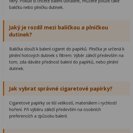
filtry. Pokud si chcete balení usnadnit, můžete použít také
baličku nebo plničku dutinek.
Jaký je rozdíl mezi baličkou a plničkou
dutinek?
Balička slouží k balení cigaret do papírků. Plnička je určená k
plnění hotových dutinek s filtrem. Výběr záleží především na
tom, zda dáváte přednost balení do papírků, nebo plnění
dutinek.
Jak vybrat správné cigaretové papírky?
Cigaretové papírky se liší velikostí, materiálem i rychlostí
hoření. Při výběru záleží především na osobních
preferencích a způsobu balení.