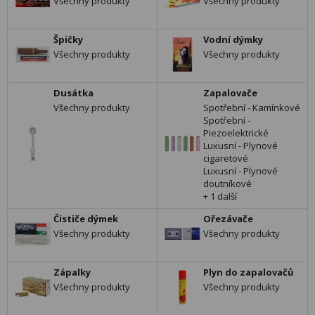
Všechny produkty
Všechny produkty
Špičky
Vodní dýmky
Všechny produkty
Všechny produkty
Dusátka
Zapalovače
Všechny produkty
Spotřební - Kamínkové
Spotřební -
Piezoelektrické
Luxusní - Plynové
cigaretové
Luxusní - Plynové
doutníkové
+ 1 další
Čističe dýmek
Ořezávače
Všechny produkty
Všechny produkty
Zápalky
Plyn do zapalovačů
Všechny produkty
Všechny produkty