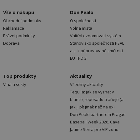
Vše o nákupu
Don Pealo
Obchodní podmínky
O společnosti
Reklamace
Volná místa
Právní podmínky
Vnitřní oznamovací systém
Doprava
Stanovisko společnosti PEAL
a.s. k připravované směrnici
EU TPD 3
Top produkty
Aktuality
Vína a sekty
Všechny aktuality
Tequila: jak se vyznat v
blanco, reposado a añejo (a
jak ji pít jinak než na ex)
Don Pealo partnerem Prague
Baseball Week 2026. Cava
Jaume Serra pro VIP zónu