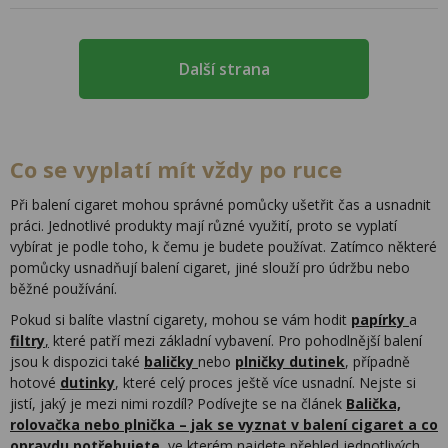
Další strana
Co se vyplatí mít vždy po ruce
Při balení cigaret mohou správné pomůcky ušetřit čas a usnadnit
práci. Jednotlivé produkty mají různé využití, proto se vyplatí
vybírat je podle toho, k čemu je budete používat. Zatímco některé
pomůcky usnadňují balení cigaret, jiné slouží pro údržbu nebo
běžné používání.
Pokud si balíte vlastní cigarety, mohou se vám hodit
papírky
a
filtry
,
které patří mezi základní vybavení. Pro pohodlnější balení
jsou k dispozici také
baličky
nebo
plničky dutinek
, případně
hotové
dutinky
, které celý proces ještě více usnadní. Nejste si
jistí, jaký je mezi nimi rozdíl? Podívejte se na článek
Balička,
rolovačka nebo plnička – jak se vyznat v balení cigaret a co
opravdu potřebujete
, ve kterém najdete přehled jednotlivých