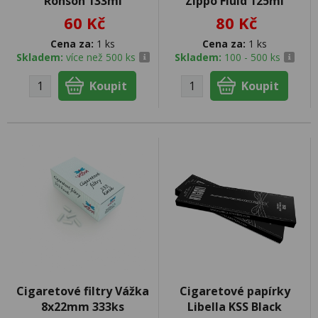
Ronson 133ml
Zippo Fluid 125ml
60 Kč
80 Kč
Cena za:
1 ks
Cena za:
1 ks
Skladem:
více než 500 ks
Skladem:
100 - 500 ks
Cigaretové filtry Vážka
Cigaretové papírky
8x22mm 333ks
Libella KSS Black