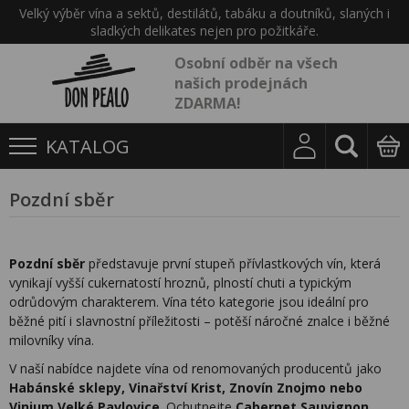
Velký výběr vína a sektů, destilátů, tabáku a doutníků, slaných i
sladkých delikates nejen pro požitkáře.
Osobní odběr na všech
našich prodejnách
ZDARMA!
KATALOG
Pozdní sběr
Pozdní sběr
představuje první stupeň přívlastkových vín, která
vynikají vyšší cukernatostí hroznů, plností chuti a typickým
odrůdovým charakterem. Vína této kategorie jsou ideální pro
běžné pití i slavnostní příležitosti – potěší náročné znalce i běžné
milovníky vína.
V naší nabídce najdete vína od renomovaných producentů jako
Habánské sklepy, Vinařství Krist, Znovín Znojmo nebo
Vinium Velké Pavlovice
. Ochutnejte
Cabernet Sauvignon,