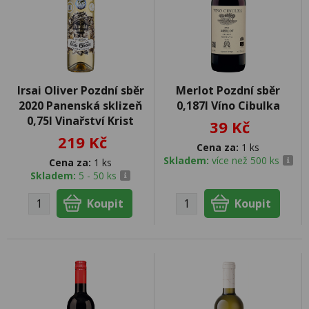
Irsai Oliver Pozdní sběr
Merlot Pozdní sběr
2020 Panenská sklizeň
0,187l Víno Cibulka
0,75l Vinařství Krist
39 Kč
219 Kč
Cena za:
1 ks
Skladem:
více než 500 ks
Cena za:
1 ks
Skladem:
5 - 50 ks