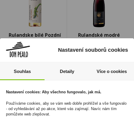
Rulandske bílé Pozdní
Rulandské modré
sběr 2024 Ještěrka
Pozdní sběr 0,75l
zelená 0,75l Znovín
Habánské Sklepy
Nastavení souborů cookies
Znojmo
209 Kč
199 Kč
Cena za:
1 ks
Souhlas
Detaily
Více o cookies
Skladem:
do 5 ks
Cena za:
1 ks
Skladem:
5 - 50 ks
Nastavení cookies: Aby všechno fungovalo, jak má.
Používáme cookies, aby se vám web dobře prohlížel a vše fungovalo
- od vyhledávání až po akce, které vás zajímají. Navíc nám tím
pomůžete web zlepšovat.