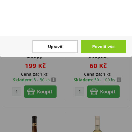
Rulandské šedé Pozdní
Ryzlink Rýnský Pozdní
Upravit
Povolit vše
sběr 0,75l Habánské
sběr 0,187l Znovín
Sklepy
Znojmo
199 Kč
60 Kč
Cena za:
1 ks
Cena za:
1 ks
Skladem:
5 - 50 ks
Skladem:
50 - 100 ks