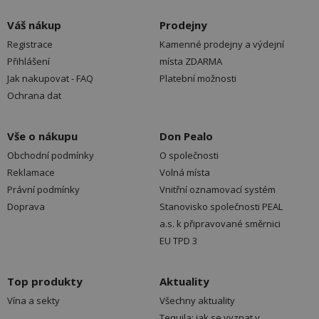
Váš nákup
Prodejny
Registrace
Kamenné prodejny a výdejní
Přihlášení
místa ZDARMA
Jak nakupovat - FAQ
Platební možnosti
Ochrana dat
Vše o nákupu
Don Pealo
Obchodní podmínky
O společnosti
Reklamace
Volná místa
Právní podmínky
Vnitřní oznamovací systém
Doprava
Stanovisko společnosti PEAL
a.s. k připravované směrnici
EU TPD 3
Top produkty
Aktuality
Vína a sekty
Všechny aktuality
Tequila: jak se vyznat v