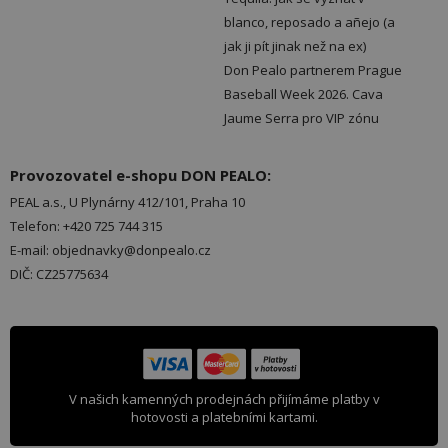
blanco, reposado a añejo (a
jak ji pít jinak než na ex)
Don Pealo partnerem Prague
Baseball Week 2026. Cava
Jaume Serra pro VIP zónu
Provozovatel e-shopu DON PEALO:
PEAL a.s., U Plynárny 412/101, Praha 10
Telefon: +420 725 744 315
E-mail: objednavky@donpealo.cz
DIČ: CZ25775634
V našich kamenných prodejnách přijímáme platby v
hotovosti a platebními kartami.