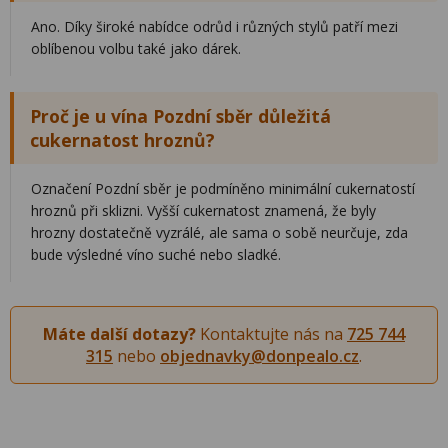
Ano. Díky široké nabídce odrůd i různých stylů patří mezi
oblíbenou volbu také jako dárek.
Proč je u vína Pozdní sběr důležitá
cukernatost hroznů?
Označení Pozdní sběr je podmíněno minimální cukernatostí
hroznů při sklizni. Vyšší cukernatost znamená, že byly
hrozny dostatečně vyzrálé, ale sama o sobě neurčuje, zda
bude výsledné víno suché nebo sladké.
Máte další dotazy?
Kontaktujte nás na
725 744
315
nebo
objednavky@donpealo.cz
.