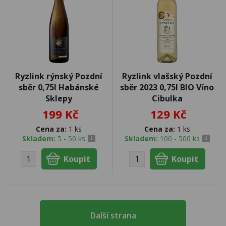
Ryzlink rýnský Pozdní
Ryzlink vlašský Pozdní
sběr 0,75l Habánské
sběr 2023 0,75l BIO Víno
Sklepy
Cibulka
199 Kč
129 Kč
Cena za:
1 ks
Cena za:
1 ks
Skladem:
5 - 50 ks
Skladem:
100 - 500 ks
Další strana