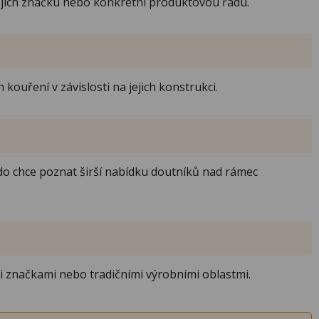
o jejich značku nebo konkrétní produktovou řadu.
kouření v závislosti na jejich konstrukci.
do chce poznat širší nabídku doutníků nad rámec
mi značkami nebo tradičními výrobními oblastmi.