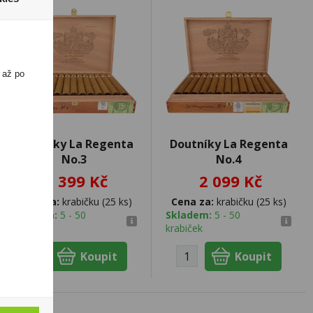
 až po
Doutníky La Regenta
Doutníky La Regenta
No.3
No.4
2 399 Kč
2 099 Kč
Cena za:
krabičku (25 ks)
Cena za:
krabičku (25 ks)
Skladem:
5 - 50
Skladem:
5 - 50
krabiček
krabiček