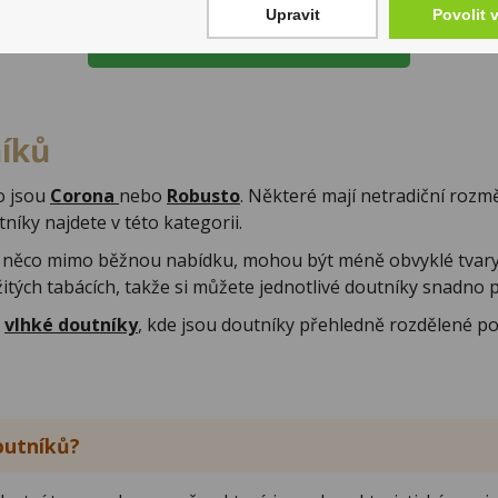
Upravit
Povolit 
Další strana
níků
ko jsou
Corona
nebo
Robusto
. Některé mají netradiční rozmě
níky najdete v této kategorii.
 něco mimo běžnou nabídku, mohou být méně obvyklé tvary 
tých tabácích, takže si můžete jednotlivé doutníky snadno p
i
vlhké doutníky
, kde jsou doutníky přehledně rozdělené pod
doutníků?