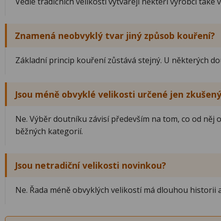
Vedle tradičních velikostí vytvářejí někteří výrobci tak
Znamená neobvyklý tvar jiný způsob kouření?
Základní princip kouření zůstává stejný. U některých dou
Jsou méně obvyklé velikosti určené jen zkuše
Ne. Výběr doutníku závisí především na tom, co od něj 
běžných kategorií.
Jsou netradiční velikosti novinkou?
Ne. Řada méně obvyklých velikostí má dlouhou historii a