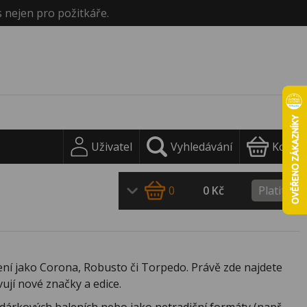
s nejen pro požitkáře.
Uživatel
Vyhledávání
Košík
0
0 Kč
Platit
ení jako Corona, Robusto či Torpedo. Právě zde najdete
vují nové značky a edice.
h dárkových baleních nebo jako netradiční formáty (např.