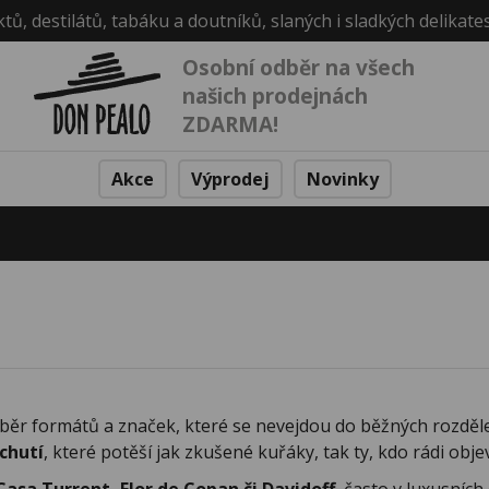
ktů, destilátů, tabáku a doutníků, slaných i sladkých delikate
Osobní odběr na všech
našich prodejnách
ZDARMA!
Akce
Výprodej
Novinky
běr formátů a značek, které se nevejdou do běžných rozděl
chutí
, které potěší jak zkušené kuřáky, tak ty, kdo rádi obje
Casa Turrent, Flor de Copan či Davidoff
, často v luxusníc