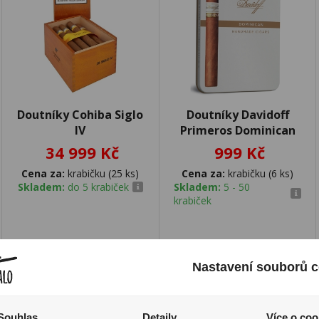
Doutníky Cohiba Siglo
Doutníky Davidoff
IV
Primeros Dominican
34 999 Kč
999 Kč
Cena za:
krabičku (25 ks)
Cena za:
krabičku (6 ks)
Skladem:
do 5 krabiček
Skladem:
5 - 50
krabiček
Nastavení souborů c
Souhlas
Detaily
Více o coo