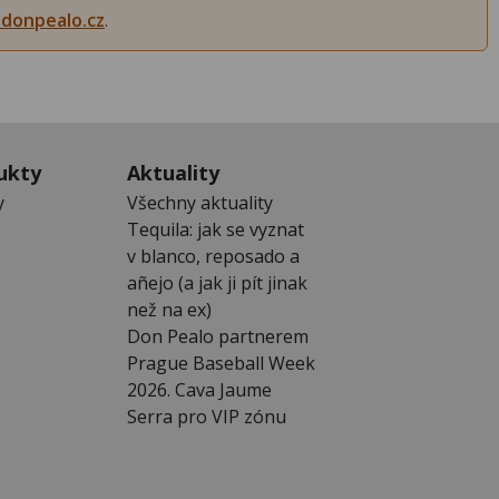
donpealo.cz
.
ukty
Aktuality
y
Všechny aktuality
Tequila: jak se vyznat
v blanco, reposado a
añejo (a jak ji pít jinak
než na ex)
Don Pealo partnerem
Prague Baseball Week
2026. Cava Jaume
Serra pro VIP zónu