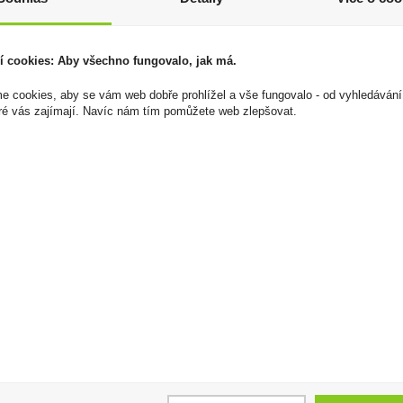
í cookies: Aby všechno fungovalo, jak má.
 cookies, aby se vám web dobře prohlížel a vše fungovalo - od vyhledávání
ré vás zajímají. Navíc nám tím pomůžete web zlepšovat.
Doutníky La Regenta
Doutníky La Regenta
Individuales
No.1
2 799 Kč
2 399 Kč
Cena za:
krabičku (25 ks)
Cena za:
krabičku (25 ks)
Skladem:
5 - 50
Skladem:
5 - 50
krabiček
krabiček