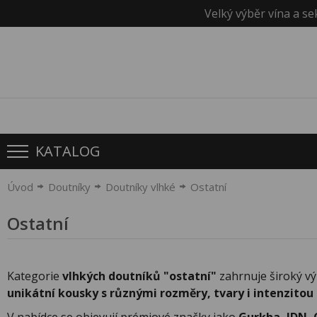
Velký výběr vína a se
KATALOG
Úvod
Doutníky
Doutníky vlhké
Ostatní
Ostatní
Kategorie
vlhkých doutníků "ostatní"
zahrnuje široký vý
unikátní kousky s různými rozměry, tvary i intenzitou 
V nabídce se objevují prémiové značky jako
Gurkha, JDN, 