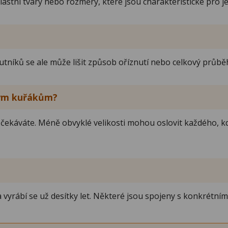
é vlastní tvary nebo rozměry, které jsou charakteristické pr
tníků se ale může lišit způsob oříznutí nebo celkový průběh 
ným kuřákům?
očekáváte. Méně obvyklé velikosti mohou oslovit každého, k
 vyrábí se už desítky let. Některé jsou spojeny s konkrétní