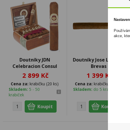
Nastaven
Používáme
akce, kte
Doutníky JDN
Doutníky Jose L.Piedra
Celebracion Consul
Brevas
2 899 Kč
1 399 Kč
Cena za:
krabičku (20 ks)
Cena za:
krabičku (12 ks)
Skladem:
5 - 50
Skladem:
do 5 krabiček
krabiček