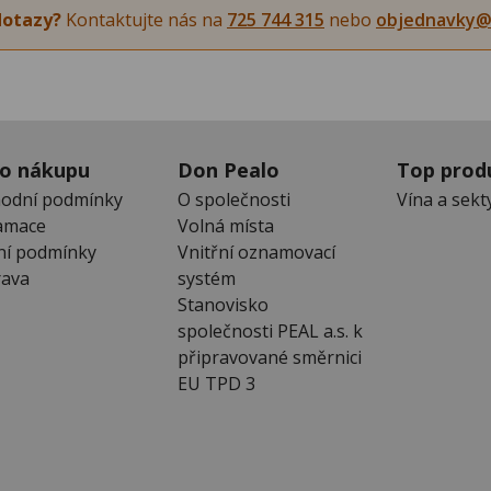
dotazy?
Kontaktujte nás na
725 744 315
nebo
objednavky@
 o nákupu
Don Pealo
Top prod
odní podmínky
O společnosti
Vína a sekt
amace
Volná místa
ní podmínky
Vnitřní oznamovací
ava
systém
Stanovisko
společnosti PEAL a.s. k
připravované směrnici
EU TPD 3