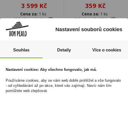
3 599 Kč
359 Kč
Cena za:
1 ks
Cena za:
1 ks
Skladem:
do 5 ks
Skladem:
5 - 50 ks
Nastavení souborů cookies
Souhlas
Detaily
Více o cookies
Nastavení cookies: Aby všechno fungovalo, jak má.
Používáme cookies, aby se vám web dobře prohlížel a vše fungovalo
- od vyhledávání až po akce, které vás zajímají. Navíc nám tím
pomůžete web zlepšovat.
Bacardi Carta Blanca 1l
Bacardi Spiced 1l 35%
37,5%
459 Kč