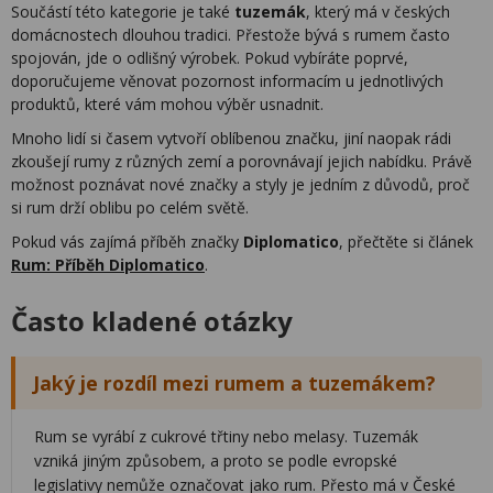
Součástí této kategorie je také
tuzemák
, který má v českých
domácnostech dlouhou tradici. Přestože bývá s rumem často
spojován, jde o odlišný výrobek. Pokud vybíráte poprvé,
doporučujeme věnovat pozornost informacím u jednotlivých
produktů, které vám mohou výběr usnadnit.
Mnoho lidí si časem vytvoří oblíbenou značku, jiní naopak rádi
zkoušejí rumy z různých zemí a porovnávají jejich nabídku. Právě
možnost poznávat nové značky a styly je jedním z důvodů, proč
si rum drží oblibu po celém světě.
Pokud vás zajímá příběh značky
Diplomatico
, přečtěte si článek
Rum: Příběh Diplomatico
.
Často kladené otázky
Jaký je rozdíl mezi rumem a tuzemákem?
Rum se vyrábí z cukrové třtiny nebo melasy. Tuzemák
vzniká jiným způsobem, a proto se podle evropské
legislativy nemůže označovat jako rum. Přesto má v České