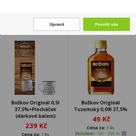
Skladem:
5 - 50 ks
Skladem:
5 - 50 ks
Upravit
Povolit vše
Božkov Originál 0,5l
Božkov Originál
37,5%+Plecháček
Tuzemský 0,09l 37,5%
(dárkové balení)
49 Kč
239 Kč
Cena za:
1 ks
Skladem:
100 - 500 ks
Cena za:
1 ks