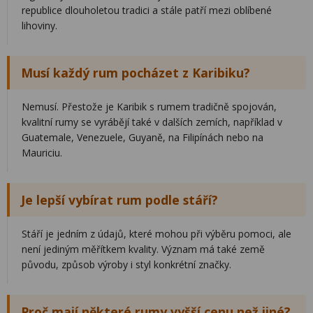
republice dlouholetou tradici a stále patří mezi oblíbené
lihoviny.
Musí každý rum pocházet z Karibiku?
Nemusí. Přestože je Karibik s rumem tradičně spojován,
kvalitní rumy se vyrábějí také v dalších zemích, například v
Guatemale, Venezuele, Guyaně, na Filipínách nebo na
Mauriciu.
Je lepší vybírat rum podle stáří?
Stáří je jedním z údajů, které mohou při výběru pomoci, ale
není jediným měřítkem kvality. Význam má také země
původu, způsob výroby i styl konkrétní značky.
Proč mají některé rumy vyšší cenu než jiné?