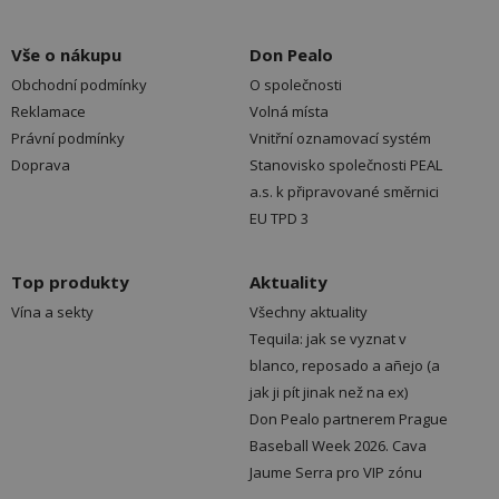
Vše o nákupu
Don Pealo
Obchodní podmínky
O společnosti
Reklamace
Volná místa
Právní podmínky
Vnitřní oznamovací systém
Doprava
Stanovisko společnosti PEAL
a.s. k připravované směrnici
EU TPD 3
Top produkty
Aktuality
Vína a sekty
Všechny aktuality
Tequila: jak se vyznat v
blanco, reposado a añejo (a
jak ji pít jinak než na ex)
Don Pealo partnerem Prague
Baseball Week 2026. Cava
Jaume Serra pro VIP zónu