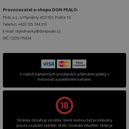
Provozovatel e-shopu DON PEALO:
PEAL a.s., U Plynárny 412/101, Praha 10
Telefon: +420 725 744 315
E-mail: objednavky@donpealo.cz
DIČ: CZ25775634
V našich kamenných prodejnách přijímáme platby v
hotovosti a platebními kartami.
Stránky obsahují výrobky, které mohou být prodávány
pouze osobám starším 18 let. Osobám mladším 18 let je