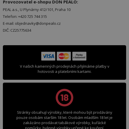
Provozovatel e-shopu DON PEALO:
PEAL a.s., U Plynárny 412/101, Praha 10
Telefon: +420 725 744 315
E-mail: objednavky@donpealo.cz
DIČ: CZ25775634
V našich kamenných prodejnách přijímáme platby v
hotovosti a platebními kartami.
Stránky obsahují výrobky, které mohou být prodávány
pouze osobám starším 18 let. Osobám mladším 18 let je
zakázáno prodávat tabákové výrobky, kuřácké
pomůcky, bylinné výrobky určené ke kouření,