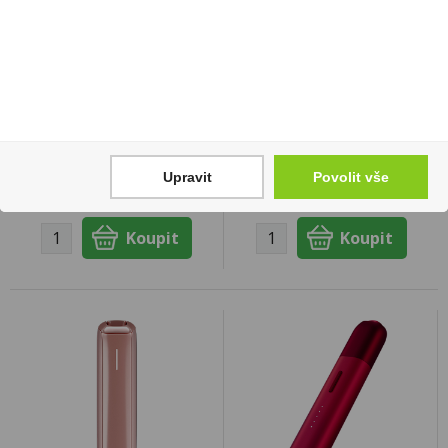
Zařízení Ploom Aura
Zařízení Ploom Aura
Lunar Silver
Navy Blue
890 Kč
890 Kč
Cena za:
1 ks
Upravit
Cena za:
Povolit vše
1 ks
Skladem:
5 - 50 ks
Skladem:
5 - 50 ks