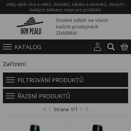
Velký výběr vína a sektů, destilátů, tabáku a doutníků, slaných i
sladkých delikates nejen pro požitkáře.
Osobní odběr na všech
našich prodejnách
ZDARMA!
KATALOG
Zařízení
FILTROVÁNÍ PRODUKTŮ
ŘAZENÍ PRODUKTŮ
Strana: 1/1