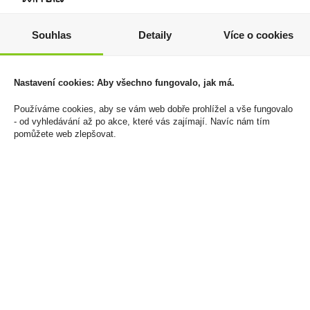
Souhlas
Detaily
Více o cookies
Zařízení Glo Hyper
Zařízení Ploom Aura Jet
Nastavení cookies: Aby všechno fungovalo, jak má.
PRO+ Graphite
Black
Používáme cookies, aby se vám web dobře prohlížel a vše fungovalo
790 Kč
890 Kč
- od vyhledávání až po akce, které vás zajímají. Navíc nám tím
pomůžete web zlepšovat.
Cena za:
1 ks
Cena za:
1 ks
Skladem:
5 - 50 ks
Skladem:
5 - 50 ks