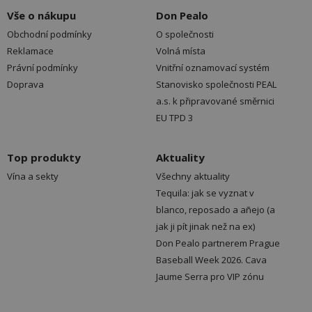
Vše o nákupu
Don Pealo
Obchodní podmínky
O společnosti
Reklamace
Volná místa
Právní podmínky
Vnitřní oznamovací systém
Doprava
Stanovisko společnosti PEAL
a.s. k připravované směrnici
EU TPD 3
Top produkty
Aktuality
Vína a sekty
Všechny aktuality
Tequila: jak se vyznat v
blanco, reposado a añejo (a
jak ji pít jinak než na ex)
Don Pealo partnerem Prague
Baseball Week 2026. Cava
Jaume Serra pro VIP zónu