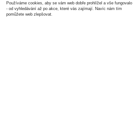
Používáme cookies, aby se vám web dobře prohlížel a vše fungovalo
- od vyhledávání až po akce, které vás zajímají. Navíc nám tím
pomůžete web zlepšovat.
Barkleys Liquorice 50g
Barkleys Mini Mints
Lékořice
Cinnamon 15g
35 Kč
33 Kč
Cena za:
1 ks
Cena za:
1 ks
Skladem:
více než 500 ks
Skladem:
100 - 500 ks