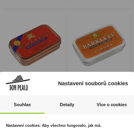
Barkleys Ginger &
Barkleys Ginger 50g
Nastavení souborů cookies
Orange 50g
35 Kč
35 Kč
Cena za:
1 ks
Skladem:
více než 500 ks
Cena za:
1 ks
Souhlas
Detaily
Více o cookies
Skladem:
více než 500 ks
Nastavení cookies: Aby všechno fungovalo, jak má.