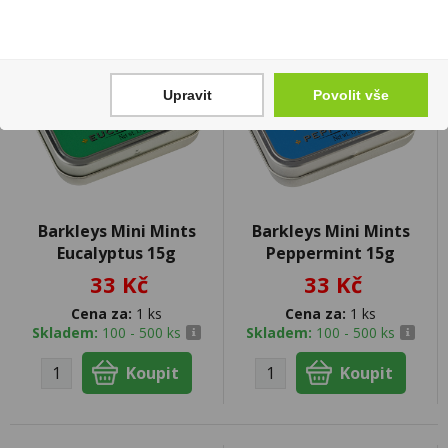
Upravit
Povolit vše
Barkleys Mini Mints
Barkleys Mini Mints
Eucalyptus 15g
Peppermint 15g
33 Kč
33 Kč
Cena za:
1 ks
Cena za:
1 ks
Skladem:
100 - 500 ks
Skladem:
100 - 500 ks