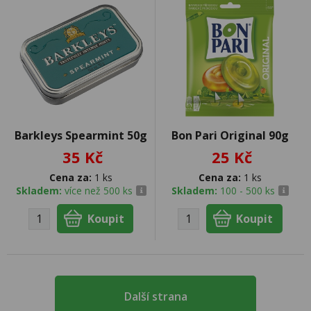
Barkleys Spearmint 50g
Bon Pari Original 90g
35 Kč
25 Kč
Cena za:
1 ks
Cena za:
1 ks
Skladem:
více než 500 ks
Skladem:
100 - 500 ks
Další strana