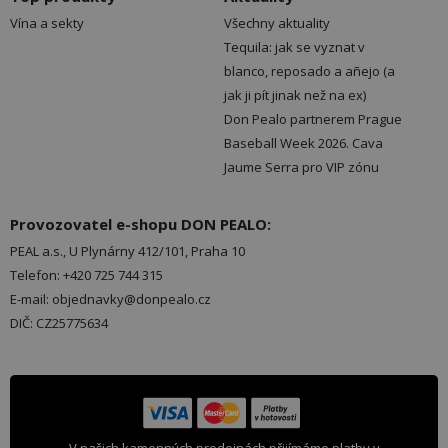
Vína a sekty
Všechny aktuality
Tequila: jak se vyznat v
blanco, reposado a añejo (a
jak ji pít jinak než na ex)
Don Pealo partnerem Prague
Baseball Week 2026. Cava
Jaume Serra pro VIP zónu
Provozovatel e-shopu DON PEALO:
PEAL a.s., U Plynárny 412/101, Praha 10
Telefon: +420 725 744 315
E-mail: objednavky@donpealo.cz
DIČ: CZ25775634