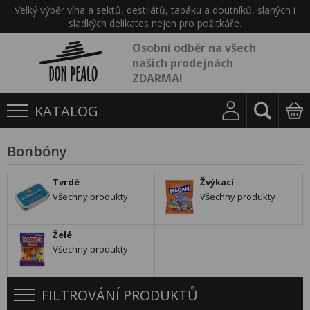
Velký výběr vína a sektů, destilátů, tabáku a doutníků, slaných i
sladkých delikates nejen pro požitkáře.
Osobní odběr na všech
našich prodejnách
ZDARMA!
KATALOG
Bonbóny
Tvrdé
Žvýkací
Všechny produkty
Všechny produkty
Želé
Všechny produkty
FILTROVÁNÍ PRODUKTŮ