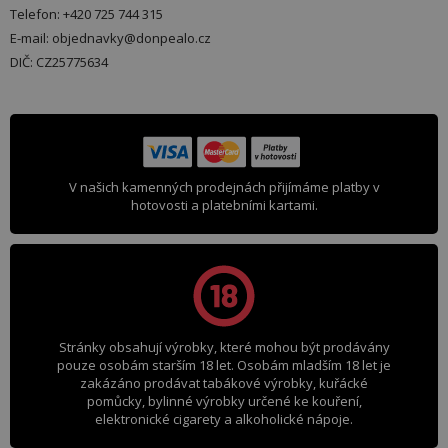
Telefon: +420 725 744 315
E-mail: objednavky@donpealo.cz
DIČ: CZ25775634
V našich kamenných prodejnách přijímáme platby v
hotovosti a platebními kartami.
Stránky obsahují výrobky, které mohou být prodávány
pouze osobám starším 18 let. Osobám mladším 18 let je
zakázáno prodávat tabákové výrobky, kuřácké
pomůcky, bylinné výrobky určené ke kouření,
elektronické cigarety a alkoholické nápoje.