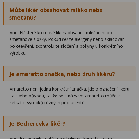
Může likér obsahovat mléko nebo
smetanu?
Ano. Některé krémové likéry obsahují mléčné nebo
smetanové složky. Pokud řešíte alergeny nebo skladování
po otevření, zkontrolujte složení a pokyny u konkrétního
výrobku.
Je amaretto značka, nebo druh likéru?
Amaretto není jedna konkrétní značka. Jde o označení likéru
italského původu, takže se s názvem amaretto můžete
setkat u výrobků různých producentů.
Je Becherovka likér?
Ano. Becherovka patří mezi bylinné likéry. To, že má