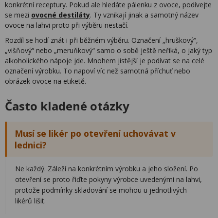
konkrétní receptury. Pokud ale hledáte pálenku z ovoce, podívejte
se mezi
ovocné destiláty
. Ty vznikají jinak a samotný název
ovoce na lahvi proto při výběru nestačí.
Rozdíl se hodí znát i při běžném výběru. Označení „hruškový“,
„višňový“ nebo „meruňkový“ samo o sobě ještě neříká, o jaký typ
alkoholického nápoje jde. Mnohem jistější je podívat se na celé
označení výrobku. To napoví víc než samotná příchuť nebo
obrázek ovoce na etiketě.
Často kladené otázky
Musí se likér po otevření uchovávat v
lednici?
Ne každý. Záleží na konkrétním výrobku a jeho složení. Po
otevření se proto řiďte pokyny výrobce uvedenými na lahvi,
protože podmínky skladování se mohou u jednotlivých
likérů lišit.