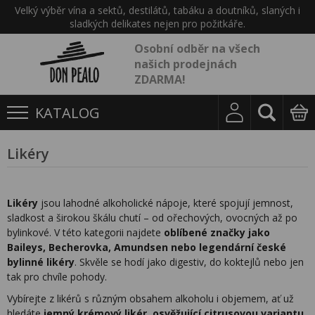
Velký výběr vína a sektů, destilátů, tabáku a doutníků, slaných i
sladkých delikates nejen pro požitkáře.
Osobní odběr na všech
našich prodejnách
ZDARMA!
KATALOG
Likéry
Likéry
jsou lahodné alkoholické nápoje, které spojují jemnost,
sladkost a širokou škálu chutí – od ořechových, ovocných až po
bylinkové. V této kategorii najdete
oblíbené značky jako
Baileys, Becherovka, Amundsen nebo legendární české
bylinné likéry
. Skvěle se hodí jako digestiv, do koktejlů nebo jen
tak pro chvíle pohody.
Vybírejte z likérů s různým obsahem alkoholu i objemem, ať už
hledáte
jemný krémový likér, osvěžující citrusovou variantu