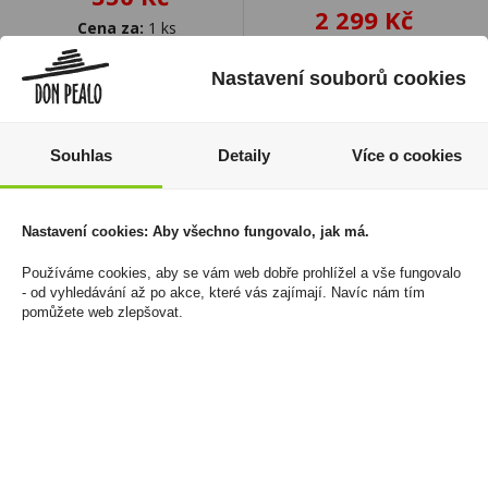
2 299 Kč
Cena za:
1 ks
Skladem:
100 - 500 ks
Cena za:
1 ks
Skladem:
do 5 ks
Nastavení souborů cookies
Souhlas
Detaily
Více o cookies
sleva -23%
Nastavení cookies: Aby všechno fungovalo, jak má.
Používáme cookies, aby se vám web dobře prohlížel a vše fungovalo
- od vyhledávání až po akce, které vás zajímají. Navíc nám tím
pomůžete web zlepšovat.
Becherovka Cranberry
Becherovka Grapefruit
Fusion 0,5l 30%
& Hops 0,5l 20%