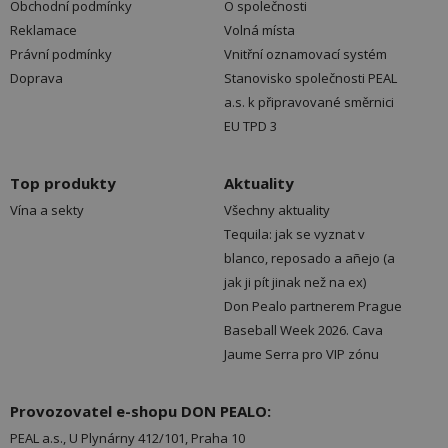
Obchodní podmínky
O společnosti
Reklamace
Volná místa
Právní podmínky
Vnitřní oznamovací systém
Doprava
Stanovisko společnosti PEAL
a.s. k připravované směrnici
EU TPD 3
Top produkty
Aktuality
Vína a sekty
Všechny aktuality
Tequila: jak se vyznat v
blanco, reposado a añejo (a
jak ji pít jinak než na ex)
Don Pealo partnerem Prague
Baseball Week 2026. Cava
Jaume Serra pro VIP zónu
Provozovatel e-shopu DON PEALO:
PEAL a.s., U Plynárny 412/101, Praha 10