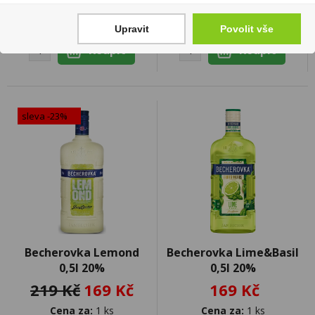
Cena za:
1 ks
Cena za:
1 ks
Skladem:
100 - 500 ks
Skladem:
5 - 50 ks
Upravit
Povolit vše
sleva -23%
Becherovka Lemond
Becherovka Lime&Basil
0,5l 20%
0,5l 20%
219 Kč
169 Kč
169 Kč
Cena za:
1 ks
Cena za:
1 ks