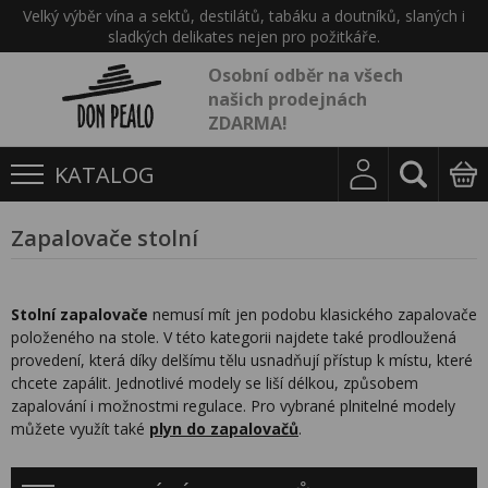
Velký výběr vína a sektů, destilátů, tabáku a doutníků, slaných i
sladkých delikates nejen pro požitkáře.
Osobní odběr na všech
našich prodejnách
ZDARMA!
KATALOG
Zapalovače stolní
Stolní zapalovače
nemusí mít jen podobu klasického zapalovače
položeného na stole. V této kategorii najdete také prodloužená
provedení, která díky delšímu tělu usnadňují přístup k místu, které
chcete zapálit. Jednotlivé modely se liší délkou, způsobem
zapalování i možnostmi regulace. Pro vybrané plnitelné modely
můžete využít také
plyn do zapalovačů
.