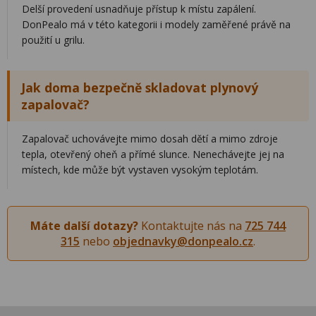
Delší provedení usnadňuje přístup k místu zapálení.
DonPealo má v této kategorii i modely zaměřené právě na
použití u grilu.
Jak doma bezpečně skladovat plynový
zapalovač?
Zapalovač uchovávejte mimo dosah dětí a mimo zdroje
tepla, otevřený oheň a přímé slunce. Nenechávejte jej na
místech, kde může být vystaven vysokým teplotám.
Máte další dotazy?
Kontaktujte nás na
725 744
315
nebo
objednavky@donpealo.cz
.