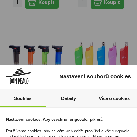
Nastavení souborů cookies
Zapalovač PROF Easy
Zapalovač PROF
Torch Transparent
Kingfish Trendy Colors
Souhlas
Detaily
Více o cookies
Colors
680 Kč
720 Kč
Cena za:
balení (25 ks)
Nastavení cookies: Aby všechno fungovalo, jak má.
Skladem:
5 - 50 balení
Cena za:
balení (12 ks)
Skladem:
50 - 100 balení
Používáme cookies, aby se vám web dobře prohlížel a vše fungovalo
- od vyhledávání až po akce, které vás zajímají. Navíc nám tím