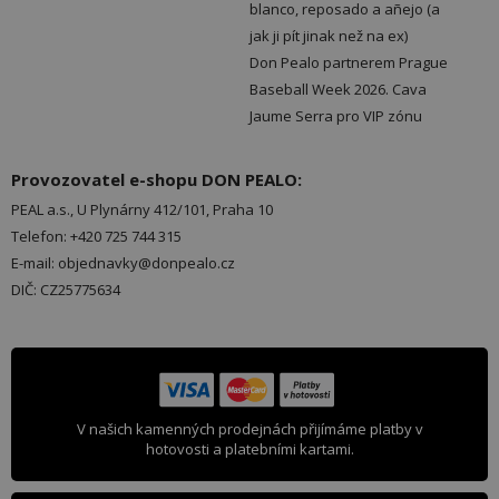
blanco, reposado a añejo (a
jak ji pít jinak než na ex)
Don Pealo partnerem Prague
Baseball Week 2026. Cava
Jaume Serra pro VIP zónu
Provozovatel e-shopu DON PEALO:
PEAL a.s., U Plynárny 412/101, Praha 10
Telefon: +420 725 744 315
E-mail: objednavky@donpealo.cz
DIČ: CZ25775634
V našich kamenných prodejnách přijímáme platby v
hotovosti a platebními kartami.