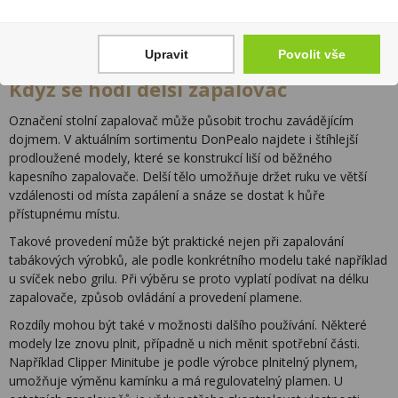
Upravit
Povolit vše
Když se hodí delší zapalovač
Označení stolní zapalovač může působit trochu zavádějícím
dojmem. V aktuálním sortimentu DonPealo najdete i štíhlejší
prodloužené modely, které se konstrukcí liší od běžného
kapesního zapalovače. Delší tělo umožňuje držet ruku ve větší
vzdálenosti od místa zapálení a snáze se dostat k hůře
přístupnému místu.
Takové provedení může být praktické nejen při zapalování
tabákových výrobků, ale podle konkrétního modelu také například
u svíček nebo grilu. Při výběru se proto vyplatí podívat na délku
zapalovače, způsob ovládání a provedení plamene.
Rozdíly mohou být také v možnosti dalšího používání. Některé
modely lze znovu plnit, případně u nich měnit spotřební části.
Například Clipper Minitube je podle výrobce plnitelný plynem,
umožňuje výměnu kamínku a má regulovatelný plamen. U