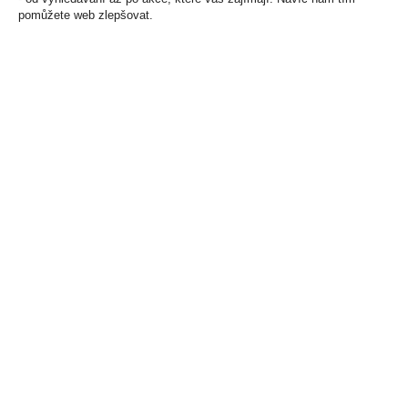
pomůžete web zlepšovat.
Zapalovač PROF Turbo
Transparent Color
1 272 Kč
Cena za:
balení (20 ks)
Skladem:
100 - 500 balení