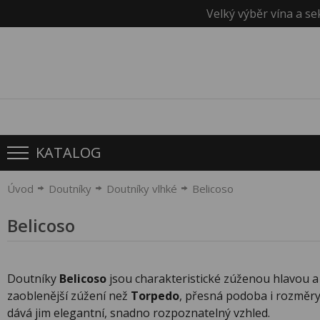
Velký výběr vína a se
KATALOG
Úvod
Doutníky
Doutníky vlhké
Belicoso
Belicoso
Doutníky
Belicoso
jsou charakteristické zúženou hlavou a
zaoblenější zúžení než
Torpedo
, přesná podoba i rozměry
dává jim elegantní, snadno rozpoznatelný vzhled.