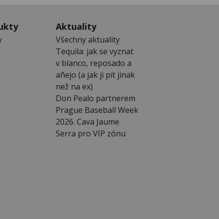
ukty
Aktuality
y
Všechny aktuality
Tequila: jak se vyznat
v blanco, reposado a
añejo (a jak ji pít jinak
než na ex)
Don Pealo partnerem
Prague Baseball Week
2026. Cava Jaume
Serra pro VIP zónu