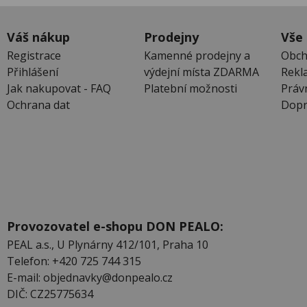
Váš nákup
Prodejny
Vše
Registrace
Kamenné prodejny a
Obch
Přihlášení
výdejní místa ZDARMA
Rekl
Jak nakupovat - FAQ
Platební možnosti
Práv
Ochrana dat
Dopr
Provozovatel e-shopu DON PEALO:
PEAL a.s., U Plynárny 412/101, Praha 10
Telefon: +420 725 744 315
E-mail: objednavky@donpealo.cz
DIČ: CZ25775634