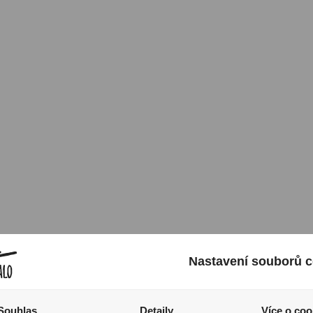
Nastavení souborů c
nším řezem
Souhlas
Detaily
Více o coo