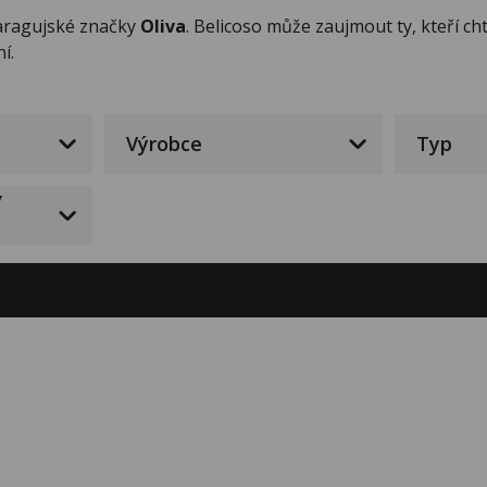
aragujské značky
Oliva
. Belicoso může zaujmout ty, kteří c
í.
Výrobce
Typ
/