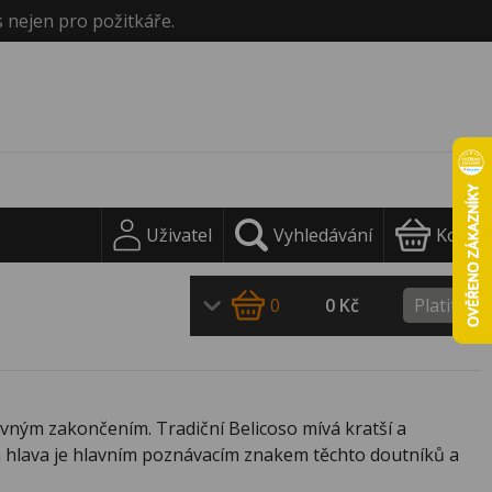
s nejen pro požitkáře.
Uživatel
Vyhledávání
Košík
0
0 Kč
Platit
ovným zakončením. Tradiční Belicoso mívá kratší a
ná hlava je hlavním poznávacím znakem těchto doutníků a