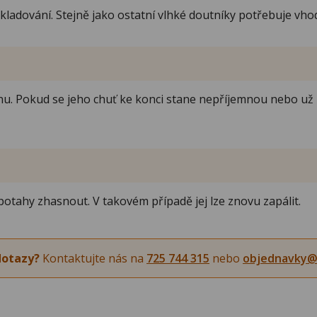
kladování. Stejně jako ostatní vlhké doutníky potřebuje vh
?
u. Pokud se jeho chuť ke konci stane nepříjemnou nebo už 
 potahy zhasnout. V takovém případě jej lze znovu zapálit.
dotazy?
Kontaktujte nás na
725 744 315
nebo
objednavky@