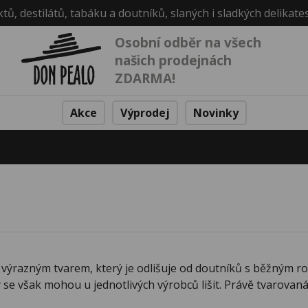
ktů, destilátů, tabáku a doutníků, slaných i sladkých delikate
Osobní odběr na všech
našich prodejnách
ZDARMA!
Akce
Výprodej
Novinky
 výrazným tvarem, který je odlišuje od doutníků s běžným r
 se však mohou u jednotlivých výrobců lišit. Právě tvarova