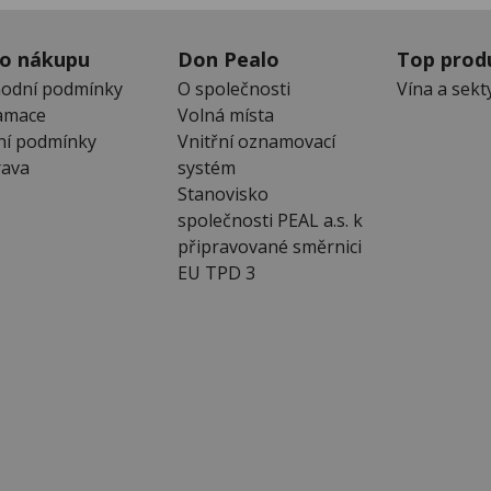
 o nákupu
Don Pealo
Top prod
odní podmínky
O společnosti
Vína a sekt
amace
Volná místa
ní podmínky
Vnitřní oznamovací
ava
systém
Stanovisko
společnosti PEAL a.s. k
připravované směrnici
EU TPD 3