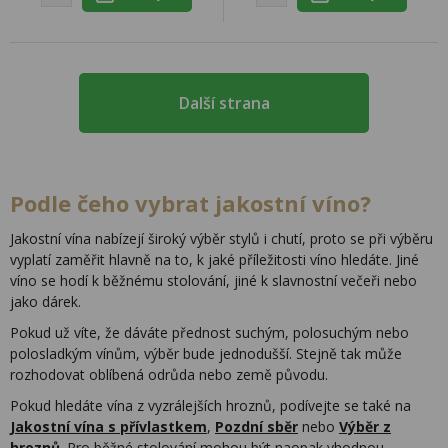
Další strana
Podle čeho vybrat jakostní víno?
Jakostní vína nabízejí široký výběr stylů i chutí, proto se při výběru
vyplatí zaměřit hlavně na to, k jaké příležitosti víno hledáte. Jiné
víno se hodí k běžnému stolování, jiné k slavnostní večeři nebo
jako dárek.
Pokud už víte, že dáváte přednost suchým, polosuchým nebo
polosladkým vínům, výběr bude jednodušší. Stejně tak může
rozhodovat oblíbená odrůda nebo země původu.
Pokud hledáte vína z vyzrálejších hroznů, podívejte se také na
Jakostní vína s přívlastkem
,
Pozdní sběr
nebo
Výběr z
hroznů
. Pro běžné stolování mohou být naopak vhodnou