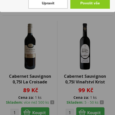
Upravit
Povolit vše
Cabernet Sauvignon
Cabernet Sauvignon
0,75l La Croisade
0,75l Vinařství Krist
89 Kč
99 Kč
Cena za:
1 ks
Cena za:
1 ks
Skladem:
více než 500 ks
Skladem:
5 - 50 ks