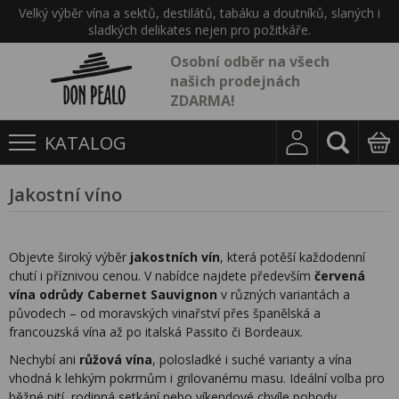
Velký výběr vína a sektů, destilátů, tabáku a doutníků, slaných i
sladkých delikates nejen pro požitkáře.
Osobní odběr na všech
našich prodejnách
ZDARMA!
KATALOG
Jakostní víno
Objevte široký výběr
jakostních vín
, která potěší každodenní
chutí i příznivou cenou. V nabídce najdete především
červená
vína odrůdy Cabernet Sauvignon
v různých variantách a
původech – od moravských vinařství přes španělská a
francouzská vína až po italská Passito či Bordeaux.
Nechybí ani
růžová vína
, polosladké i suché varianty a vína
vhodná k lehkým pokrmům i grilovanému masu. Ideální volba pro
běžné pití, rodinná setkání nebo víkendové chvíle pohody.