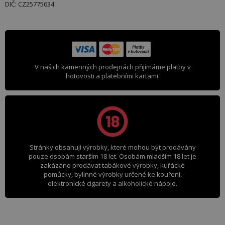
DIČ: CZ25775634
V našich kamenných prodejnách přijímáme platby v
hotovosti a platebními kartami.
Stránky obsahují výrobky, které mohou být prodávány
pouze osobám starším 18 let. Osobám mladším 18 let je
zakázáno prodávat tabákové výrobky, kuřácké
pomůcky, bylinné výrobky určené ke kouření,
elektronické cigarety a alkoholické nápoje.