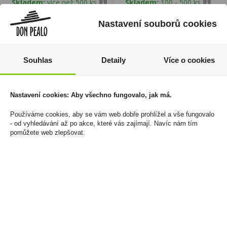
Skladem:
více než 500 ks
Skladem:
100 - 500 ks
Nastavení souborů cookies
Souhlas
Detaily
Více o cookies
Nastavení cookies: Aby všechno fungovalo, jak má.
Používáme cookies, aby se vám web dobře prohlížel a vše fungovalo
- od vyhledávání až po akce, které vás zajímají. Navíc nám tím
pomůžete web zlepšovat.
Cabernet Sauvignon
Cabernet Sauvignon
0,75l Aromo Varietal
0,75l Casa Lo Matta
89 Kč
69 Kč
Cena za:
1 ks
Cena za:
1 ks
Skladem:
50 - 100 ks
Skladem:
5 - 50 ks