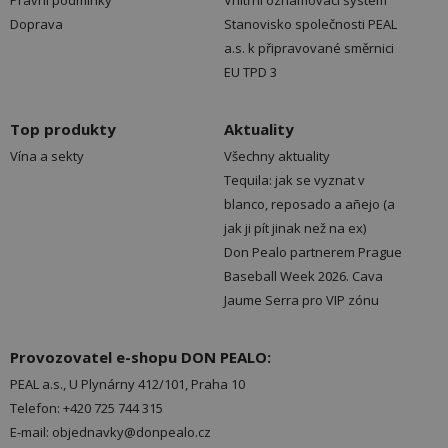
Právní podmínky
Vnitřní oznamovací systém
Doprava
Stanovisko společnosti PEAL
a.s. k připravované směrnici
EU TPD 3
Top produkty
Aktuality
Vína a sekty
Všechny aktuality
Tequila: jak se vyznat v
blanco, reposado a añejo (a
jak ji pít jinak než na ex)
Don Pealo partnerem Prague
Baseball Week 2026. Cava
Jaume Serra pro VIP zónu
Provozovatel e-shopu DON PEALO:
PEAL a.s., U Plynárny 412/101, Praha 10
Telefon: +420 725 744 315
E-mail: objednavky@donpealo.cz