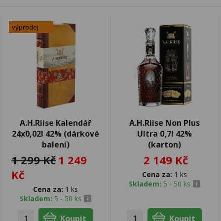
výprodej
A.H.Riise Kalendář
A.H.Riise Non Plus
24x0,02l 42% (dárkové
Ultra 0,7l 42%
balení)
(karton)
1 299 Kč
1 249
2 149 Kč
Kč
Cena za:
1 ks
Skladem:
5 - 50 ks
Cena za:
1 ks
Skladem:
5 - 50 ks