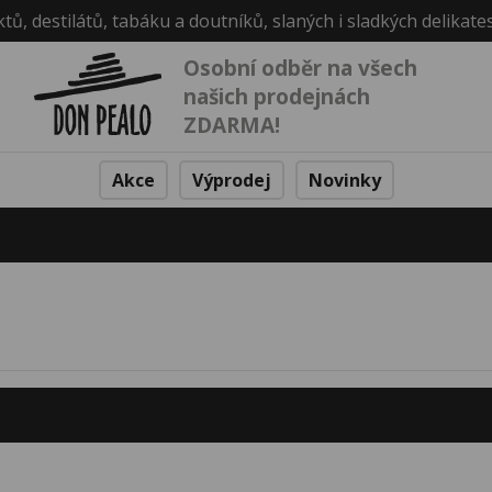
ktů, destilátů, tabáku a doutníků, slaných i sladkých delikate
Osobní odběr na všech
našich prodejnách
ZDARMA!
Akce
Výprodej
Novinky