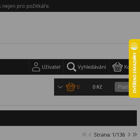
s nejen pro požitkáře.
Uživatel
Vyhledávání
Košík
0
0 Kč
Platit
Strana: 1/136