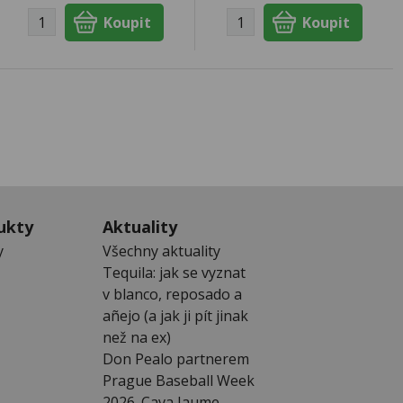
ukty
Aktuality
y
Všechny aktuality
Tequila: jak se vyznat
v blanco, reposado a
añejo (a jak ji pít jinak
než na ex)
Don Pealo partnerem
Prague Baseball Week
2026. Cava Jaume