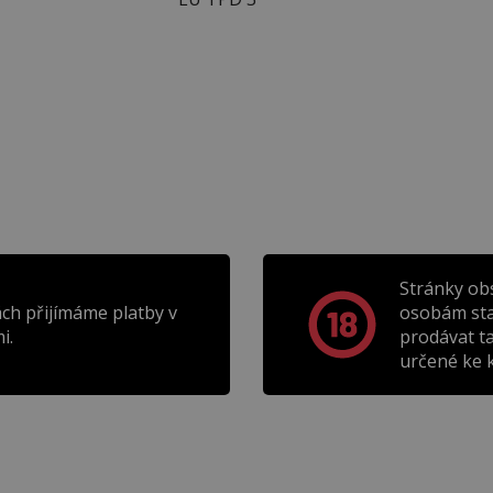
Stránky ob
ch přijímáme platby v
osobám sta
i.
prodávat t
určené ke k