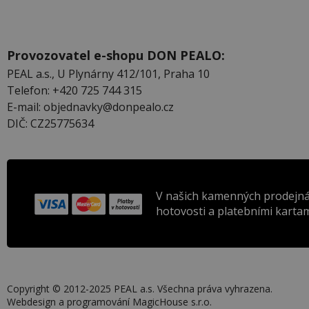
Provozovatel e-shopu DON PEALO:
PEAL a.s., U Plynárny 412/101, Praha 10
Telefon: +420 725 744 315
E-mail: objednavky@donpealo.cz
DIČ: CZ25775634
V našich kamenných prodejná
hotovosti a platebními kartam
Copyright © 2012-2025 PEAL a.s. Všechna práva vyhrazena.
Webdesign a programování
MagicHouse s.r.o.