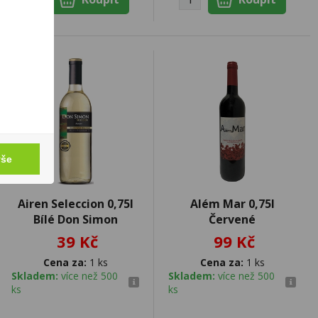
vše
Airen Seleccion 0,75l
Além Mar 0,75l
Bílé Don Simon
Červené
39 Kč
99 Kč
Cena za:
1 ks
Cena za:
1 ks
Skladem:
více než 500
Skladem:
více než 500
ks
ks