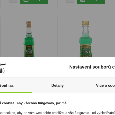
Nastavení souborů c
Absinth Hills 0,7l 70%
Absinth Hills Mini
0,05l 70%
639 Kč
119 Kč
Souhlas
Detaily
Více o coo
Cena za:
1 ks
Skladem:
5 - 50 ks
Cena za:
1 ks
Skladem:
100 - 500 ks
í cookies: Aby všechno fungovalo, jak má.
 cookies, aby se vám web dobře prohlížel a vše fungovalo - od vyhledávání