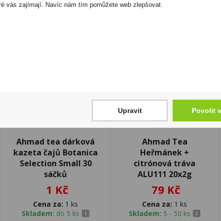
ré vás zajímají. Navíc nám tím pomůžete web zlepšovat.
Upravit
Povolit 
Ahmad tea dárková
Ahmad Tea
kazeta čajů Botanica
Heřmánek +
Selection Small 30
citrónová tráva
sáčků
ALU111 20x2g
1 Kč
79 Kč
Cena za:
1 ks
Cena za:
1 ks
Skladem:
do 5 ks
Skladem:
5 - 50 ks