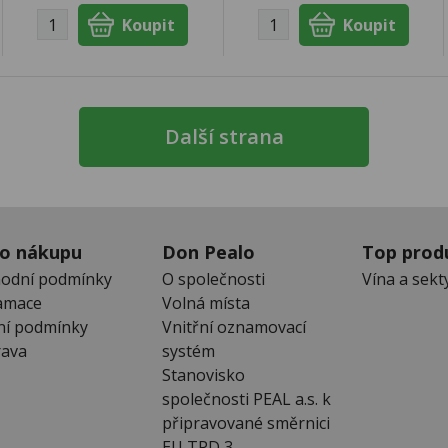
Další strana
 o nákupu
Don Pealo
Top prod
odní podmínky
O společnosti
Vína a sekt
amace
Volná místa
ní podmínky
Vnitřní oznamovací
ava
systém
Stanovisko
společnosti PEAL a.s. k
připravované směrnici
EU TPD 3