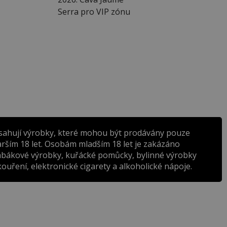
Serra pro VIP zónu
sahují výrobky, které mohou být prodávány pouze
rším 18 let. Osobám mladším 18 let je zakázáno
abákové výrobky, kuřácké pomůcky, bylinné výrobky
ouření, elektronické cigarety a alkoholické nápoje.