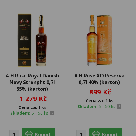
A.H.Riise Royal Danish
A.H.Riise XO Reserva
Navy Strenght 0,7l
0,7l 40% (karton)
55% (karton)
899 Kč
1 279 Kč
Cena za:
1 ks
Skladem:
5 - 50 ks
Cena za:
1 ks
Skladem:
5 - 50 ks