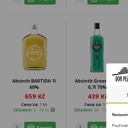
Absinth BARTIDA 1l
Absinth Green Tree
60%
0,7l 70%
659 Kč
439 Kč
Cena za:
1 ks
Cena za:
1 ks
Skladem:
5 - 50 ks
Skladem:
50 - 100 ks
Nastaven
Používáme