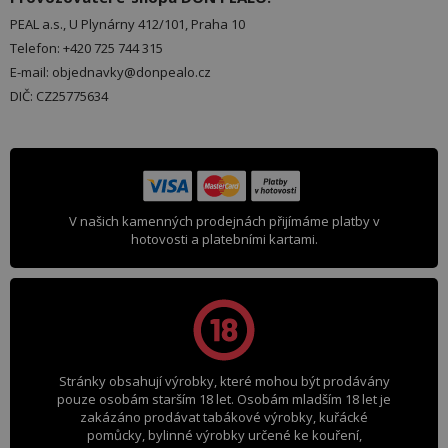
PEAL a.s., U Plynárny 412/101, Praha 10
Telefon: +420 725 744 315
E-mail: objednavky@donpealo.cz
DIČ: CZ25775634
V našich kamenných prodejnách přijímáme platby v
hotovosti a platebními kartami.
Stránky obsahují výrobky, které mohou být prodávány
pouze osobám starším 18 let. Osobám mladším 18 let je
zakázáno prodávat tabákové výrobky, kuřácké
pomůcky, bylinné výrobky určené ke kouření,