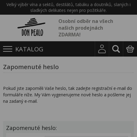
Velký výběr vína a sektů, destilátů, tabáku a doutníků, slaných i
sladkých delikates nejen pro požitkáře.
Osobní odběr na všech
našich prodejnách
ZDARMA!
KATALOG
Zapomenuté heslo
Pokud jste zapoměli Vaše heslo, tak zadejte registrační e-mail do
formuláře níže. My Vám vygenerujeme nové heslo a pošleme jej
na zadaný e-mail.
Zapomenuté heslo: