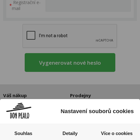
Registrační e-
*
mail
Váš nákup
Prodejny
Registrace
Kamenné prodejny a výdejní
Nastavení souborů cookies
Přihlášení
místa ZDARMA
Jak nakupovat - FAQ
Platební možnosti
Ochrana dat
Souhlas
Detaily
Více o cookies