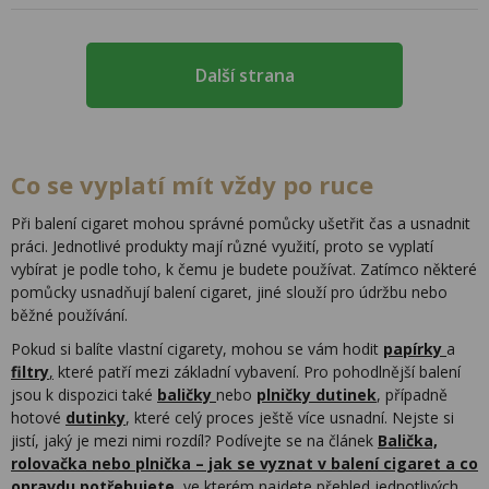
Další strana
Co se vyplatí mít vždy po ruce
Při balení cigaret mohou správné pomůcky ušetřit čas a usnadnit
práci. Jednotlivé produkty mají různé využití, proto se vyplatí
vybírat je podle toho, k čemu je budete používat. Zatímco některé
pomůcky usnadňují balení cigaret, jiné slouží pro údržbu nebo
běžné používání.
Pokud si balíte vlastní cigarety, mohou se vám hodit
papírky
a
filtry
,
které patří mezi základní vybavení. Pro pohodlnější balení
jsou k dispozici také
baličky
nebo
plničky dutinek
, případně
hotové
dutinky
, které celý proces ještě více usnadní. Nejste si
jistí, jaký je mezi nimi rozdíl? Podívejte se na článek
Balička,
rolovačka nebo plnička – jak se vyznat v balení cigaret a co
opravdu potřebujete
, ve kterém najdete přehled jednotlivých