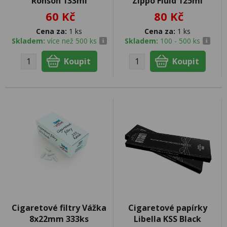
Ronson 133ml
Zippo Fluid 125ml
60 Kč
80 Kč
Cena za:
1 ks
Cena za:
1 ks
Skladem:
více než 500 ks
Skladem:
100 - 500 ks
Cigaretové filtry Vážka
Cigaretové papírky
8x22mm 333ks
Libella KSS Black