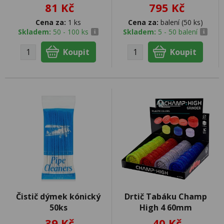
81 Kč
795 Kč
Cena za:
1 ks
Cena za:
balení (50 ks)
Skladem:
50 - 100 ks
Skladem:
5 - 50 balení
Čistič dýmek kónický
Drtič Tabáku Champ
50ks
High 4 60mm
39 Kč
40 Kč