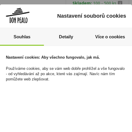
Skladem:
100 - 500 ks
Nastavení souborů cookies
Souhlas
Detaily
Více o cookies
Nastavení cookies: Aby všechno fungovalo, jak má.
Používáme cookies, aby se vám web dobře prohlížel a vše fungovalo
- od vyhledávání až po akce, které vás zajímají. Navíc nám tím
pomůžete web zlepšovat.
Dutinky Camel 200ks
Dutinky Dover 100ks
43 Kč
19 Kč
Cena za:
1 ks
Cena za:
1 ks
Skladem:
100 - 500 ks
Skladem:
více než 500 ks