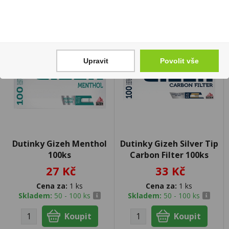
Upravit
Povolit vše
Dutinky Gizeh Menthol
Dutinky Gizeh Silver Tip
100ks
Carbon Filter 100ks
27 Kč
33 Kč
Cena za:
1 ks
Cena za:
1 ks
Skladem:
50 - 100 ks
Skladem:
50 - 100 ks