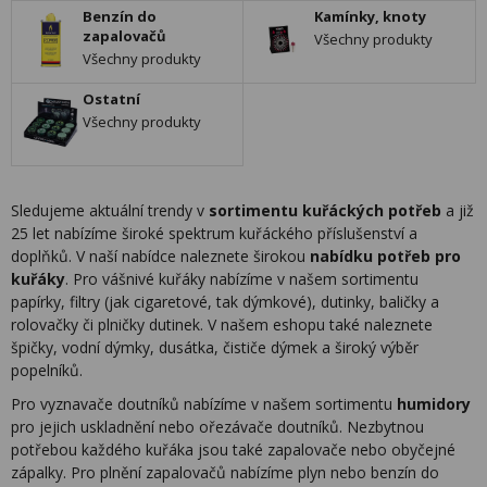
Benzín do
Kamínky, knoty
zapalovačů
Všechny produkty
Všechny produkty
Ostatní
Všechny produkty
Sledujeme aktuální trendy v
sortimentu kuřáckých potřeb
a již
25 let nabízíme široké spektrum kuřáckého příslušenství a
doplňků. V naší nabídce naleznete širokou
nabídku potřeb pro
kuřáky
. Pro vášnivé kuřáky nabízíme v našem sortimentu
papírky, filtry (jak cigaretové, tak dýmkové), dutinky, baličky a
rolovačky či plničky dutinek. V našem eshopu také naleznete
špičky, vodní dýmky, dusátka, čističe dýmek a široký výběr
popelníků.
Pro vyznavače doutníků nabízíme v našem sortimentu
humidory
pro jejich uskladnění nebo ořezávače doutníků. Nezbytnou
potřebou každého kuřáka jsou také zapalovače nebo obyčejné
zápalky. Pro plnění zapalovačů nabízíme plyn nebo benzín do