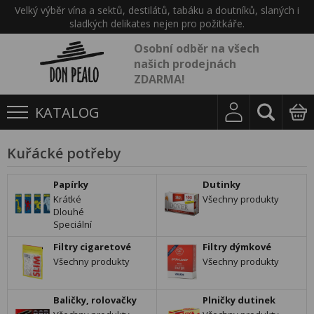
Velký výběr vína a sektů, destilátů, tabáku a doutníků, slaných i
sladkých delikates nejen pro požitkáře.
Osobní odběr na všech
našich prodejnách
ZDARMA!
KATALOG
Kuřácké potřeby
Papírky
Dutinky
Krátké
Všechny produkty
Dlouhé
Speciální
Filtry cigaretové
Filtry dýmkové
Všechny produkty
Všechny produkty
Baličky, rolovačky
Plničky dutinek