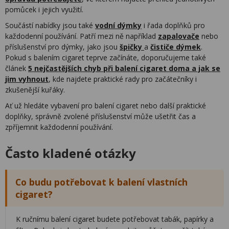
pomůcek i jejich využití.
Součástí nabídky jsou také
vodní dýmky
i řada doplňků pro
každodenní používání. Patří mezi ně například
zapalovače
nebo
příslušenství pro dýmky, jako jsou
špičky
a
čističe dýmek
.
Pokud s balením cigaret teprve začínáte, doporučujeme také
článek
5 nejčastějších chyb při balení cigaret doma a jak se
jim vyhnout
, kde najdete praktické rady pro začátečníky i
zkušenější kuřáky.
Ať už hledáte vybavení pro balení cigaret nebo další praktické
doplňky, správně zvolené příslušenství může ušetřit čas a
zpříjemnit každodenní používání.
Často kladené otázky
Co budu potřebovat k balení vlastních
cigaret?
K ručnímu balení cigaret budete potřebovat tabák, papírky a