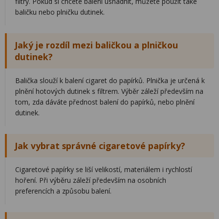
filtry. Pokud si chcete balení usnadnit, můžete použít také
baličku nebo plničku dutinek.
Jaký je rozdíl mezi baličkou a plničkou
dutinek?
Balička slouží k balení cigaret do papírků. Plnička je určená k
plnění hotových dutinek s filtrem. Výběr záleží především na
tom, zda dáváte přednost balení do papírků, nebo plnění
dutinek.
Jak vybrat správné cigaretové papírky?
Cigaretové papírky se liší velikostí, materiálem i rychlostí
hoření. Při výběru záleží především na osobních
preferencích a způsobu balení.