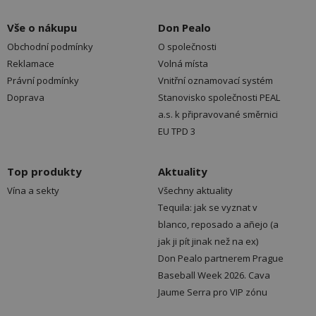
Vše o nákupu
Don Pealo
Obchodní podmínky
O společnosti
Reklamace
Volná místa
Právní podmínky
Vnitřní oznamovací systém
Doprava
Stanovisko společnosti PEAL
a.s. k připravované směrnici
EU TPD 3
Top produkty
Aktuality
Vína a sekty
Všechny aktuality
Tequila: jak se vyznat v
blanco, reposado a añejo (a
jak ji pít jinak než na ex)
Don Pealo partnerem Prague
Baseball Week 2026. Cava
Jaume Serra pro VIP zónu