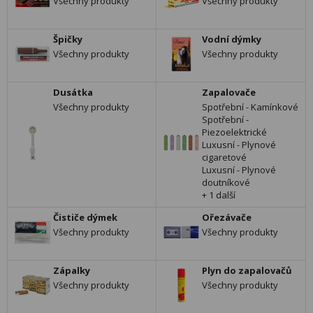
Všechny produkty
Všechny produkty
Špičky
Vodní dýmky
Všechny produkty
Všechny produkty
Dusátka
Zapalovače
Všechny produkty
Spotřební - Kamínkové
Spotřební -
Piezoelektrické
Luxusní - Plynové
cigaretové
Luxusní - Plynové
doutníkové
+ 1 další
Čističe dýmek
Ořezávače
Všechny produkty
Všechny produkty
Zápalky
Plyn do zapalovačů
Všechny produkty
Všechny produkty