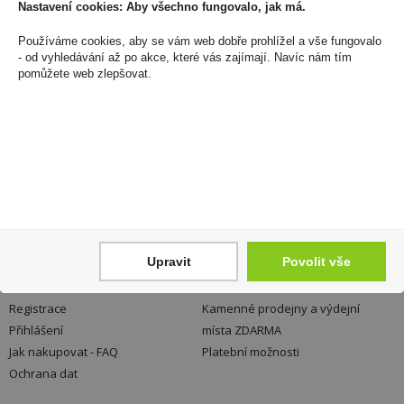
Nastavení cookies: Aby všechno fungovalo, jak má.
Zákaznická linka
+420 725 744 315
Používáme cookies, aby se vám web dobře prohlížel a vše fungovalo
- od vyhledávání až po akce, které vás zajímají. Navíc nám tím
denně 6:00 – 15:30 hod
pomůžete web zlepšovat.
Newsletter
Zde se můžete registrovat k odběru novinek a
neunikne Vám žádná akční nabídka a sleva!
Registrovat
Upravit
Povolit vše
Váš nákup
Prodejny
Registrace
Kamenné prodejny a výdejní
Přihlášení
místa ZDARMA
Jak nakupovat - FAQ
Platební možnosti
Ochrana dat