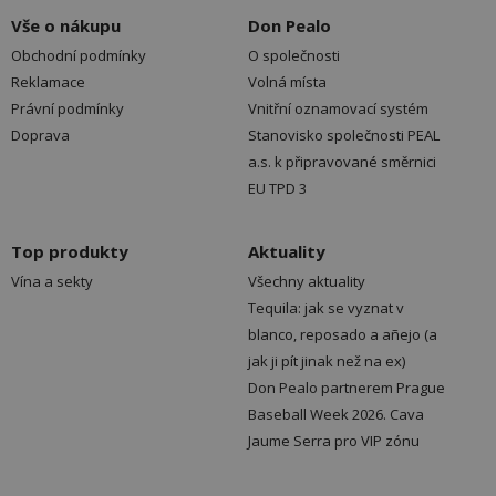
Vše o nákupu
Don Pealo
Obchodní podmínky
O společnosti
Reklamace
Volná místa
Právní podmínky
Vnitřní oznamovací systém
Doprava
Stanovisko společnosti PEAL
a.s. k připravované směrnici
EU TPD 3
Top produkty
Aktuality
Vína a sekty
Všechny aktuality
Tequila: jak se vyznat v
blanco, reposado a añejo (a
jak ji pít jinak než na ex)
Don Pealo partnerem Prague
Baseball Week 2026. Cava
Jaume Serra pro VIP zónu