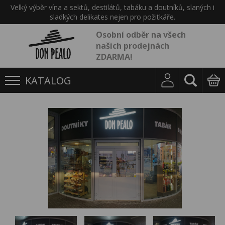
Velký výběr vína a sektů, destilátů, tabáku a doutníků, slaných i
sladkých delikates nejen pro požitkáře.
Osobní odběr na všech
našich prodejnách
ZDARMA!
KATALOG