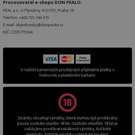
Provozovatel e-shopu DON PEALO:
PEAL a.s., U Plynárny 412/101, Praha 10
Telefon: +420 725 744 315
E-mail: objednavky@donpealo.cz
DIČ: CZ25775634
V našich kamenných prodejnách přijímáme platby v
hotovosti a platebními kartami.
Stránky obsahují výrobky, které mohou být prodávány
pouze osobám starším 18 let. Osobám mladším 18 let je
zakázáno prodávat tabákové výrobky, kuřácké
pomůcky, bylinné výrobky určené ke kouření,