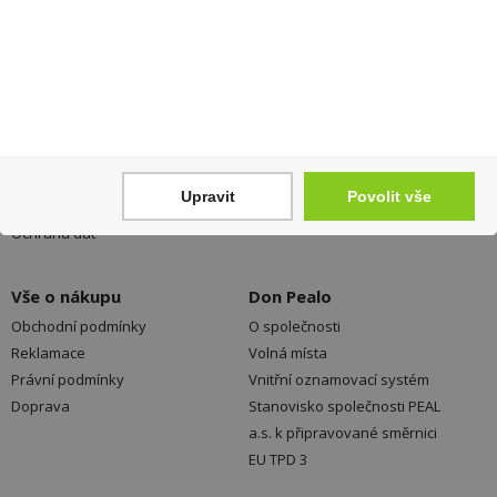
Váš nákup
Prodejny
Registrace
Kamenné prodejny a výdejní
Přihlášení
místa ZDARMA
Upravit
Povolit vše
Jak nakupovat - FAQ
Platební možnosti
Ochrana dat
Vše o nákupu
Don Pealo
Obchodní podmínky
O společnosti
Reklamace
Volná místa
Právní podmínky
Vnitřní oznamovací systém
Doprava
Stanovisko společnosti PEAL
a.s. k připravované směrnici
EU TPD 3