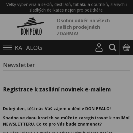
Velký výběr vína a sektů, destilátů, tabáku a doutníků, slaných i
sladkých delikates nejen pro požitkáře.
Osobní odběr na všech
našich prodejnách
ZDARMA!
KATALOG
Newsletter
Registrace k zasílání novinek e-mailem
Dobrý den, těší nás Váš zájem o dění v DON PEALO!
Snadno ve dvou krocích se můžete zaregistrovat k zasílání
NEWSLETTERU. Co to pro Vás bude znamenat?