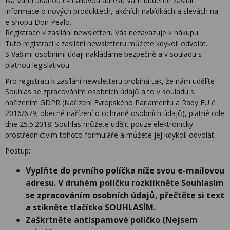
Na Vámi udanou e-mailovou adresu Vám budeme zasílat
informace o nových produktech, akčních nabídkách a slevách na
e-shopu Don Pealo.
Registrace k zasílání newsletteru Vás nezavazuje k nákupu.
Tuto registraci k zasílání newsletteru můžete kdykoli odvolat.
S Vašimi osobními údaji nakládáme bezpečně a v souladu s
platnou legislativou.
Pro registraci k zasílání newsletteru probíhá tak, že nám udělíte
Souhlas se zpracováním osobních údajů a to v souladu s
nařízením GDPR (Nařízení Evropského Parlamentu a Rady EU č.
2016/679; obecné nařízení o ochraně osobních údajů), platné ode
dne 25.5.2018. Souhlas můžete udělit pouze elektronicky
prostřednictvím tohoto formuláře a můžete jej kdykoli odvolat.
Postup:
Vyplňte do prvního políčka níže svou e-mailovou
adresu. V druhém políčku rozklikněte Souhlasím
se zpracováním osobních údajů, přečtěte si text
a stikněte tlačítko SOUHLASÍM.
Zaškrtněte antispamové políčko (Nejsem