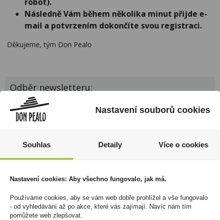
robot).
Následně Vám během několika minut přijde e-
mail a potvrzením dokončíte svou registraci.
Děkujeme, tým Don Pealo
Odběr newsletteru:
Zadejte Váš e-
Nastavení souborů cookies
*
mail
Souhlas
Detaily
Více o cookies
Souhlasím se zpracováním osobních údajů
Nastavení cookies: Aby všechno fungovalo, jak má.
Používáme cookies, aby se vám web dobře prohlížel a vše fungovalo
- od vyhledávání až po akce, které vás zajímají. Navíc nám tím
pomůžete web zlepšovat.