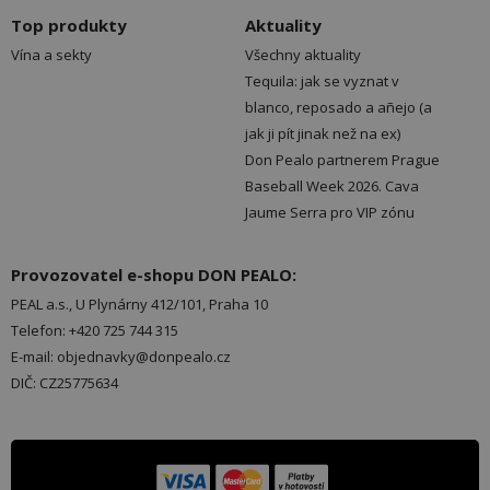
Top produkty
Aktuality
Vína a sekty
Všechny aktuality
Tequila: jak se vyznat v
blanco, reposado a añejo (a
jak ji pít jinak než na ex)
Don Pealo partnerem Prague
Baseball Week 2026. Cava
Jaume Serra pro VIP zónu
Provozovatel e-shopu DON PEALO:
PEAL a.s., U Plynárny 412/101, Praha 10
Telefon: +420 725 744 315
E-mail: objednavky@donpealo.cz
DIČ: CZ25775634