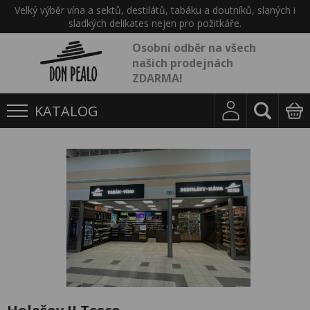
Velký výběr vína a sektů, destilátů, tabáku a doutníků, slaných i
sladkých delikates nejen pro požitkáře.
Osobní odběr na všech
našich prodejnách
ZDARMA!
KATALOG