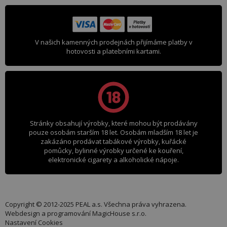
V našich kamenných prodejnách přijímáme platby v
hotovosti a platebními kartami.
Stránky obsahují výrobky, které mohou být prodávány
pouze osobám starším 18 let. Osobám mladším 18 let je
zakázáno prodávat tabákové výrobky, kuřácké
pomůcky, bylinné výrobky určené ke kouření,
elektronické cigarety a alkoholické nápoje.
Copyright © 2012-2025 PEAL a.s. Všechna práva vyhrazena.
Webdesign a programování
MagicHouse s.r.o.
Nastavení Cookies