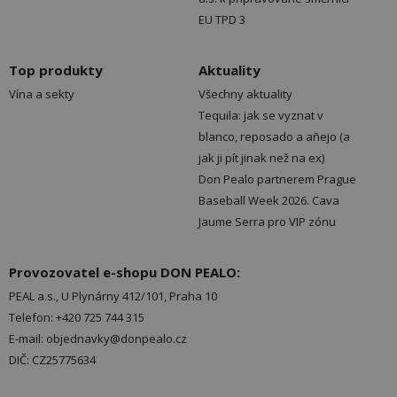
EU TPD 3
Top produkty
Aktuality
Vína a sekty
Všechny aktuality
Tequila: jak se vyznat v
blanco, reposado a añejo (a
jak ji pít jinak než na ex)
Don Pealo partnerem Prague
Baseball Week 2026. Cava
Jaume Serra pro VIP zónu
Provozovatel e-shopu DON PEALO:
PEAL a.s., U Plynárny 412/101, Praha 10
Telefon: +420 725 744 315
E-mail: objednavky@donpealo.cz
DIČ: CZ25775634