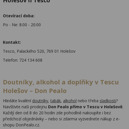
Holešov II Tesco
Otevírací doba:
Po - Ne: 8:00 - 20:00
Kontakt:
Tesco, Palackého 520, 769 01 Holešov
Telefon: 724 134 608
Doutníky, alkohol a doplňky v Tescu
Holešov – Don Pealo
Hledáte kvalitní
doutníky
,
tabák
,
alkohol
nebo třeba
sladkosti
?
Navštivte naši prodejnu
Don Pealo přímo v Tescu v Holešově
.
Každý den od 8 do 20 hodin zde pohodlně nakoupíte i bez
předchozí objednávky – nebo si zdarma vyzvednete nákup z e-
shopu DonPealo.cz.