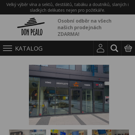
Velký výběr vína a sektů, destilátů, tabáku a doutníků, slaných i
sladkých delikates nejen pro požitkáře.
Osobní odběr na všech
našich prodejnách
ZDARMA!
KATALOG