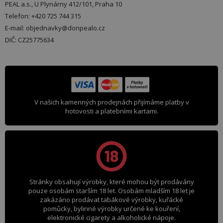
PEAL a.s., U Plynárny 412/101, Praha 10
Telefon: +420 725 744 315
E-mail: objednavky@donpealo.cz
DIČ: CZ25775634
V našich kamenných prodejnách přijímáme platby v
hotovosti a platebními kartami.
Stránky obsahují výrobky, které mohou být prodávány
pouze osobám starším 18 let. Osobám mladším 18 let je
zakázáno prodávat tabákové výrobky, kuřácké
pomůcky, bylinné výrobky určené ke kouření,
elektronické cigarety a alkoholické nápoje.