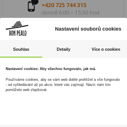
+420 725 744 315
denně 6:00 – 15:30 hod
Newsletter
Nastavení souborů cookies
Zde se můžete registrovat k odběru novinek a
neunikne Vám žádná akční nabídka a sleva!
Souhlas
Detaily
Více o cookies
Registrovat
Nastavení cookies: Aby všechno fungovalo, jak má.
Používáme cookies, aby se vám web dobře prohlížel a vše fungovalo
Váš nákup
Prodejny
- od vyhledávání až po akce, které vás zajímají. Navíc nám tím
Registrace
Kamenné prodejny a výdejní
pomůžete web zlepšovat.
Přihlášení
místa ZDARMA
Jak nakupovat - FAQ
Platební možnosti
Ochrana dat
Vše o nákupu
Don Pealo