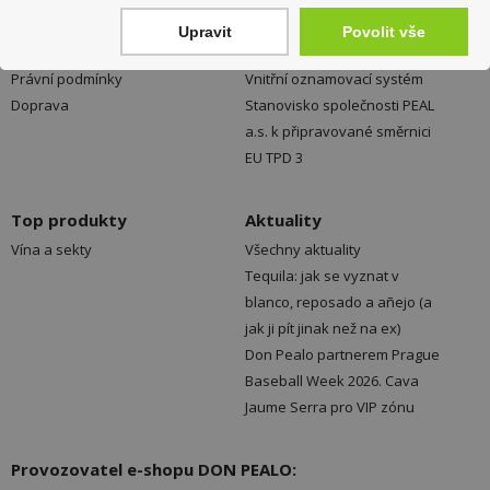
Obchodní podmínky
O společnosti
Upravit
Povolit vše
Reklamace
Volná místa
Právní podmínky
Vnitřní oznamovací systém
Doprava
Stanovisko společnosti PEAL
a.s. k připravované směrnici
EU TPD 3
Top produkty
Aktuality
Vína a sekty
Všechny aktuality
Tequila: jak se vyznat v
blanco, reposado a añejo (a
jak ji pít jinak než na ex)
Don Pealo partnerem Prague
Baseball Week 2026. Cava
Jaume Serra pro VIP zónu
Provozovatel e-shopu DON PEALO: