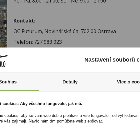
Po - Pá: 8:00 - 21:00, So - Ne: 9:00 - 21:00
Kontakt:
OC Futurum, Novinářská 6a, 702 00 Ostrava
Telefon: 727 983 023
Nastavení souborů c
Souhlas
Detaily
Více o coo
Zákaznická linka
Newslet
+420 725 744 315
Zde se můžet
denně 6:00 – 15:30 hod
neunikne Vám
í cookies: Aby všechno fungovalo, jak má.
 cookies, aby se vám web dobře prohlížel a vše fungovalo - od vyhledávání
ré vás zajímají. Navíc nám tím pomůžete web zlepšovat.
 o nákupu
Don Pealo
Top prod