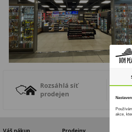
Rozsáhlá síť
prodejen
Nastaven
Používáme
akce, kte
Váš nákup
Prodejny
Vše