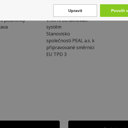
odní podmínky
O společnosti
Vína a sekt
Upravit
Povolit 
amace
Volná místa
ní podmínky
Vnitřní oznamovací
ava
systém
Stanovisko
společnosti PEAL a.s. k
připravované směrnici
EU TPD 3