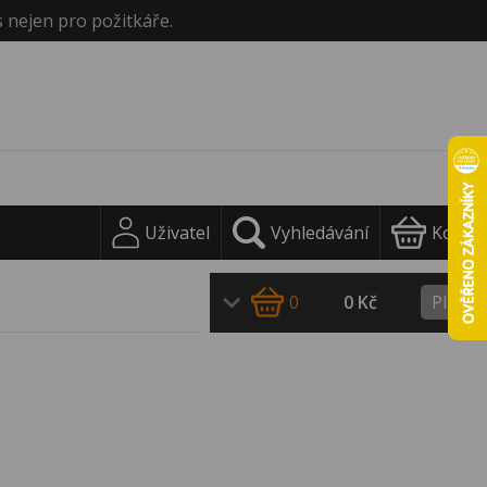
s nejen pro požitkáře.
Uživatel
Vyhledávání
Košík
0
0 Kč
Platit