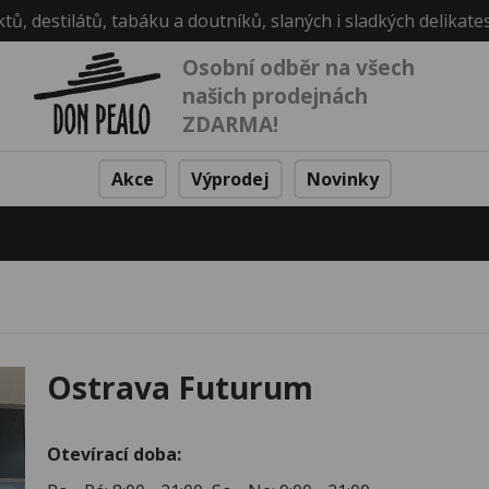
ktů, destilátů, tabáku a doutníků, slaných i sladkých delikate
Osobní odběr na všech
našich prodejnách
ZDARMA!
Akce
Výprodej
Novinky
Ostrava Futurum
Otevírací doba: