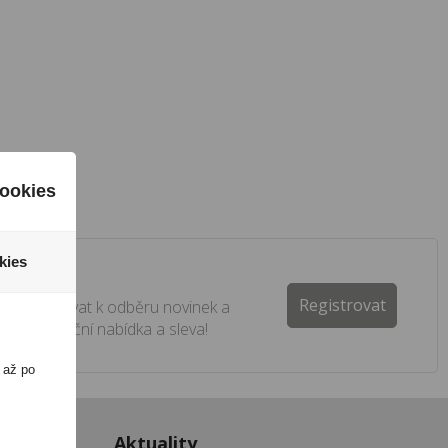
ookies
kies
ter
Registrovat
e registrovat k odběru novinek a
 žádná akční nabídka a sleva!
 až po
ukty
Aktuality