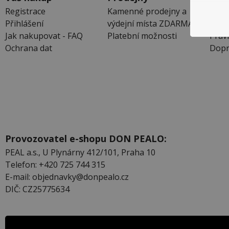
Registrace
Kamenné prodejny a
Obch
Přihlášení
výdejní místa ZDARMA
Rekl
Jak nakupovat - FAQ
Platební možnosti
Práv
Ochrana dat
Dopr
Provozovatel e-shopu DON PEALO:
PEAL a.s., U Plynárny 412/101, Praha 10
Telefon: +420 725 744 315
E-mail: objednavky@donpealo.cz
DIČ: CZ25775634