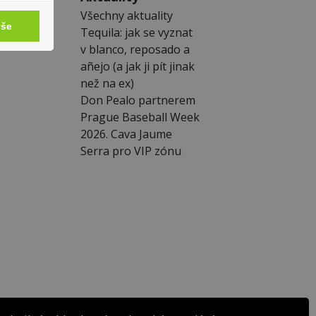
y
Všechny aktuality
vše
Tequila: jak se vyznat
v blanco, reposado a
añejo (a jak ji pít jinak
než na ex)
Don Pealo partnerem
Prague Baseball Week
2026. Cava Jaume
Serra pro VIP zónu