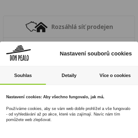
Rozsáhlá síť prodejen
Zákaznická linka
+420 725 744 315
Nastavení souborů cookies
denně 6:00 – 15:30 hod
Souhlas
Detaily
Více o cookies
Newsletter
Zde se můžete registrovat k odběru novinek a
neunikne Vám žádná akční nabídka a sleva!
Nastavení cookies: Aby všechno fungovalo, jak má.
Registrovat
Používáme cookies, aby se vám web dobře prohlížel a vše fungovalo
- od vyhledávání až po akce, které vás zajímají. Navíc nám tím
pomůžete web zlepšovat.
Váš nákup
Prodejny