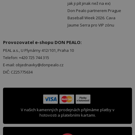
jak ji pít jinak než na ex)
Don Pealo partnerem Prague
Baseball Week 2026. Cava
Jaume Serra pro VIP zónu
Provozovatel e-shopu DON PEALO:
PEAL a.s., U Plynárny 412/101, Praha 10
Telefon: +420 725 744 315
E-mail: objednavky@donpealo.cz
DIČ: CZ25775634
V našich kamenných prodejnách přijímáme platby v
hotovosti a platebními kartami.