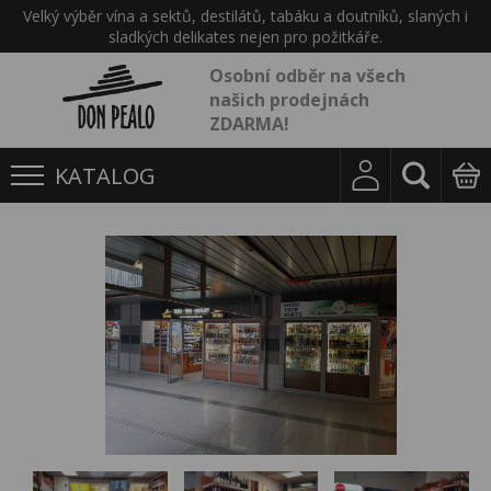
Velký výběr vína a sektů, destilátů, tabáku a doutníků, slaných i
sladkých delikates nejen pro požitkáře.
Osobní odběr na všech
našich prodejnách
ZDARMA!
KATALOG