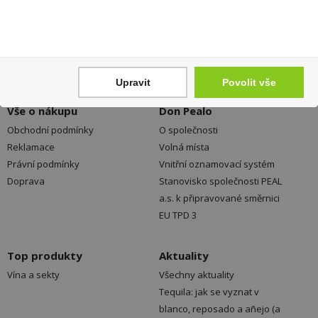
Registrace
Kamenné prodejny a výdejní
Přihlášení
místa ZDARMA
Jak nakupovat - FAQ
Platební možnosti
Ochrana dat
Upravit
Povolit vše
Vše o nákupu
Don Pealo
Obchodní podmínky
O společnosti
Reklamace
Volná místa
Právní podmínky
Vnitřní oznamovací systém
Doprava
Stanovisko společnosti PEAL
a.s. k připravované směrnici
EU TPD 3
Top produkty
Aktuality
Vína a sekty
Všechny aktuality
Tequila: jak se vyznat v
blanco, reposado a añejo (a