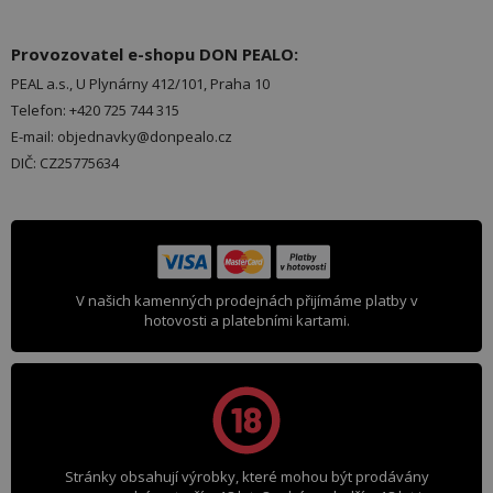
Provozovatel e-shopu DON PEALO:
PEAL a.s., U Plynárny 412/101, Praha 10
Telefon: +420 725 744 315
E-mail: objednavky@donpealo.cz
DIČ: CZ25775634
V našich kamenných prodejnách přijímáme platby v
hotovosti a platebními kartami.
Stránky obsahují výrobky, které mohou být prodávány