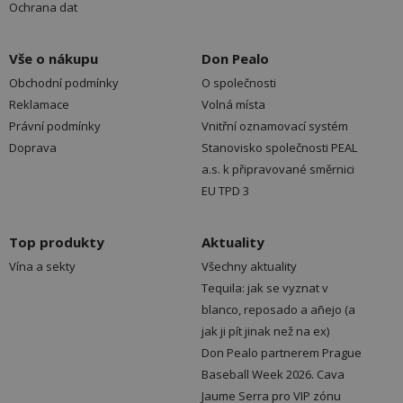
Ochrana dat
Vše o nákupu
Don Pealo
Obchodní podmínky
O společnosti
Reklamace
Volná místa
Právní podmínky
Vnitřní oznamovací systém
Doprava
Stanovisko společnosti PEAL
a.s. k připravované směrnici
EU TPD 3
Top produkty
Aktuality
Vína a sekty
Všechny aktuality
Tequila: jak se vyznat v
blanco, reposado a añejo (a
jak ji pít jinak než na ex)
Don Pealo partnerem Prague
Baseball Week 2026. Cava
Jaume Serra pro VIP zónu