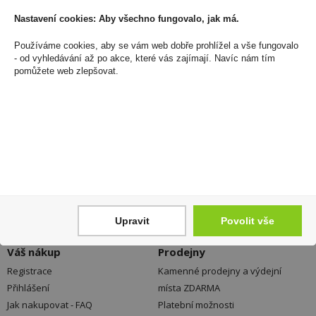
Nastavení cookies: Aby všechno fungovalo, jak má.
Zákaznická linka
Používáme cookies, aby se vám web dobře prohlížel a vše fungovalo
+420 725 744 315
- od vyhledávání až po akce, které vás zajímají. Navíc nám tím
pomůžete web zlepšovat.
denně 6:00 – 15:30 hod
Newsletter
Zde se můžete registrovat k odběru novinek a
neunikne Vám žádná akční nabídka a sleva!
Registrovat
Upravit
Povolit vše
Váš nákup
Prodejny
Registrace
Kamenné prodejny a výdejní
Přihlášení
místa ZDARMA
Jak nakupovat - FAQ
Platební možnosti