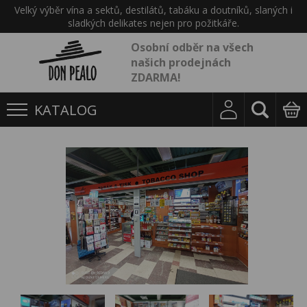
Velký výběr vína a sektů, destilátů, tabáku a doutníků, slaných i
sladkých delikates nejen pro požitkáře.
Osobní odběr na všech
našich prodejnách
ZDARMA!
KATALOG