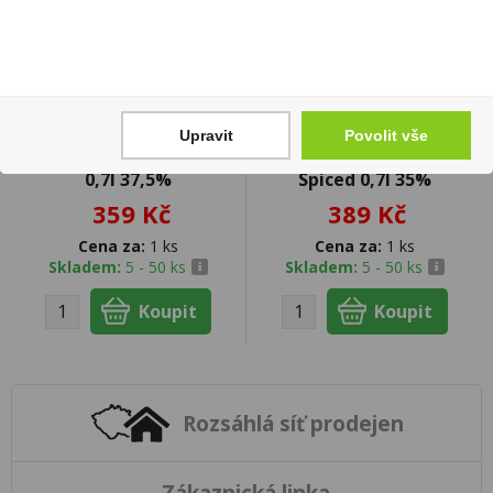
Upravit
Povolit vše
Bacardi Carta Blanca
Riviere Du Mat Black
0,7l 37,5%
Spiced 0,7l 35%
359 Kč
389 Kč
Cena za:
1 ks
Cena za:
1 ks
Skladem:
5 - 50 ks
Skladem:
5 - 50 ks
Rozsáhlá síť prodejen