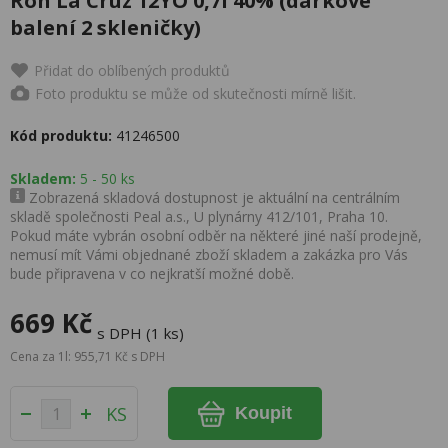
Ron La Cruz 12YO 0,7l 40% (dárkové
balení 2 skleničky)
Přidat do oblíbených produktů
Foto produktu se může od skutečnosti mírně lišit.
Kód produktu:
41246500
Skladem:
5 - 50 ks
Zobrazená skladová dostupnost je aktuální na centrálním
skladě společnosti Peal a.s., U plynárny 412/101, Praha 10.
Pokud máte vybrán osobní odběr na některé jiné naší prodejně,
nemusí mít Vámi objednané zboží skladem a zakázka pro Vás
bude připravena v co nejkratší možné době.
669 Kč
s DPH (1 ks)
Cena za 1l: 955,71 Kč s DPH
KS
Koupit