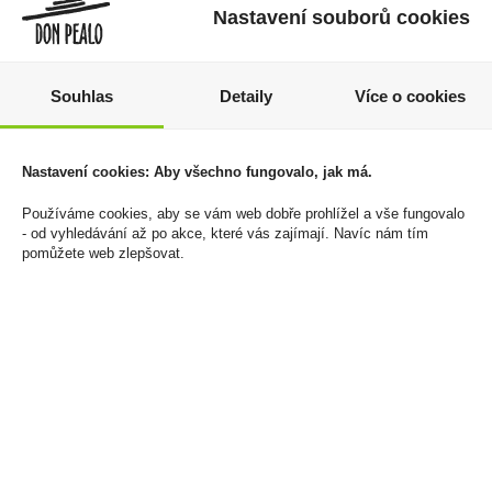
Nastavení souborů cookies
Souhlas
Detaily
Více o cookies
Haribo Frucht Roulette
Čaj Ahmad Tea English
Nastavení cookies: Aby všechno fungovalo, jak má.
25g
No.1 100x2g
Používáme cookies, aby se vám web dobře prohlížel a vše fungovalo
299 Kč
249 Kč
- od vyhledávání až po akce, které vás zajímají. Navíc nám tím
pomůžete web zlepšovat.
Cena za:
balení (50 ks)
Cena za:
1 ks
Skladem:
5 - 50 balení
Skladem:
5 - 50 ks