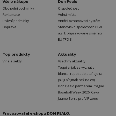
Vše o nákupu
Don Pealo
Obchodní podmínky
O společnosti
Reklamace
Volná místa
Právní podmínky
Vnitřní oznamovací systém
Doprava
Stanovisko společnosti PEAL
a.s. k připravované směrnici
EU TPD 3
Top produkty
Aktuality
Vína a sekty
Všechny aktuality
Tequila: jak se vyznat v
blanco, reposado a añejo (a
jak ji pít jinak než na ex)
Don Pealo partnerem Prague
Baseball Week 2026. Cava
Jaume Serra pro VIP zónu
Provozovatel e-shopu DON PEALO: