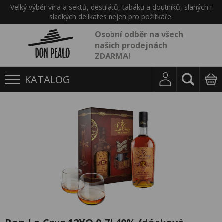
Velký výběr vína a sektů, destilátů, tabáku a doutníků, slaných i
sladkých delikates nejen pro požitkáře.
Osobní odběr na všech
našich prodejnách
ZDARMA!
KATALOG