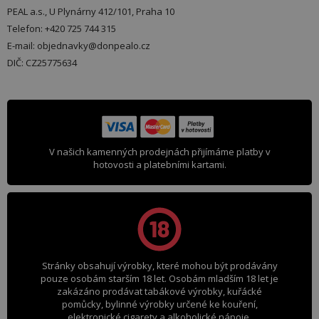
PEAL a.s., U Plynárny 412/101, Praha 10
Telefon: +420 725 744 315
E-mail: objednavky@donpealo.cz
DIČ: CZ25775634
V našich kamenných prodejnách přijímáme platby v
hotovosti a platebními kartami.
Stránky obsahují výrobky, které mohou být prodávány
pouze osobám starším 18 let. Osobám mladším 18 let je
zakázáno prodávat tabákové výrobky, kuřácké
pomůcky, bylinné výrobky určené ke kouření,
elektronické cigarety a alkoholické nápoje.