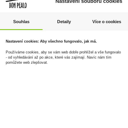
Nastavení souborů cookies
Souhlas
Detaily
Více o cookies
Filtr Dýmkový Vauen
Aperol 0,7l 11%
Nastavení cookies: Aby všechno fungovalo, jak má.
10ks
369 Kč
40 Kč
Používáme cookies, aby se vám web dobře prohlížel a vše fungovalo
Cena za:
1 ks
- od vyhledávání až po akce, které vás zajímají. Navíc nám tím
Skladem:
100 - 500 ks
Cena za:
1 ks
pomůžete web zlepšovat.
Skladem:
5 - 50 ks