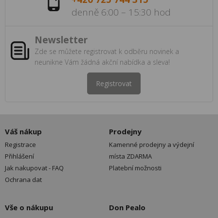
denně 6:00 – 15:30 hod
Newsletter
Zde se můžete registrovat k odběru novinek a
neunikne Vám žádná akční nabídka a sleva!
Registrovat
Váš nákup
Prodejny
Registrace
Kamenné prodejny a výdejní
Přihlášení
místa ZDARMA
Jak nakupovat - FAQ
Platební možnosti
Ochrana dat
Vše o nákupu
Don Pealo