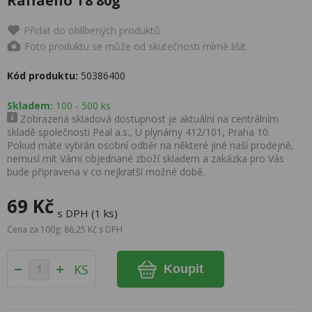
Raffaello T8 80g
Přidat do oblíbených produktů
Foto produktu se může od skutečnosti mírně lišit.
Kód produktu:
50386400
Skladem:
100 - 500 ks
Zobrazená skladová dostupnost je aktuální na centrálním
skladě společnosti Peal a.s., U plynárny 412/101, Praha 10.
Pokud máte vybrán osobní odběr na některé jiné naší prodejně,
nemusí mít Vámi objednané zboží skladem a zakázka pro Vás
bude připravena v co nejkratší možné době.
69 Kč
s DPH (1 ks)
Cena za 100g: 86,25 Kč s DPH
KS
Koupit