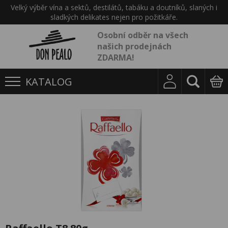
Velký výběr vína a sektů, destilátů, tabáku a doutníků, slaných i
sladkých delikates nejen pro požitkáře.
Osobní odběr na všech
našich prodejnách
ZDARMA!
KATALOG