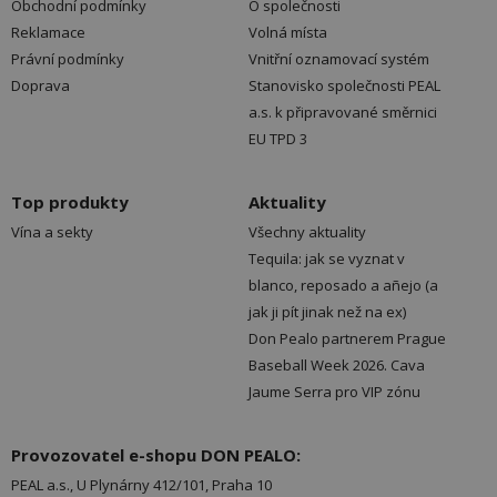
Obchodní podmínky
O společnosti
Reklamace
Volná místa
Právní podmínky
Vnitřní oznamovací systém
Doprava
Stanovisko společnosti PEAL
a.s. k připravované směrnici
EU TPD 3
Top produkty
Aktuality
Vína a sekty
Všechny aktuality
Tequila: jak se vyznat v
blanco, reposado a añejo (a
jak ji pít jinak než na ex)
Don Pealo partnerem Prague
Baseball Week 2026. Cava
Jaume Serra pro VIP zónu
Provozovatel e-shopu DON PEALO:
PEAL a.s., U Plynárny 412/101, Praha 10