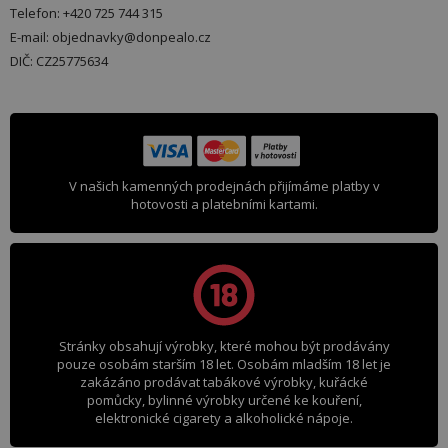
Telefon: +420 725 744 315
E-mail: objednavky@donpealo.cz
DIČ: CZ25775634
V našich kamenných prodejnách přijímáme platby v
hotovosti a platebními kartami.
Stránky obsahují výrobky, které mohou být prodávány
pouze osobám starším 18 let. Osobám mladším 18 let je
zakázáno prodávat tabákové výrobky, kuřácké
pomůcky, bylinné výrobky určené ke kouření,
elektronické cigarety a alkoholické nápoje.