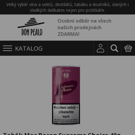
Velký výběr vína a sektů, destilátů, tabáku a doutníků, slaných i
sladkých delikates nejen pro požitkáře.
Osobní odběr na všech
našich prodejnách
ZDARMA!
KATALOG