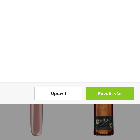
Tuzemák Fajn 0,5l
Tramín červený 0,75l
37,5% Legenda
Vinařství Krist
159 Kč
89 Kč
Cena za:
1 ks
Cena za:
1 ks
Skladem:
100 - 500 ks
Skladem:
100 - 500 ks
Upravit
Povolit vše