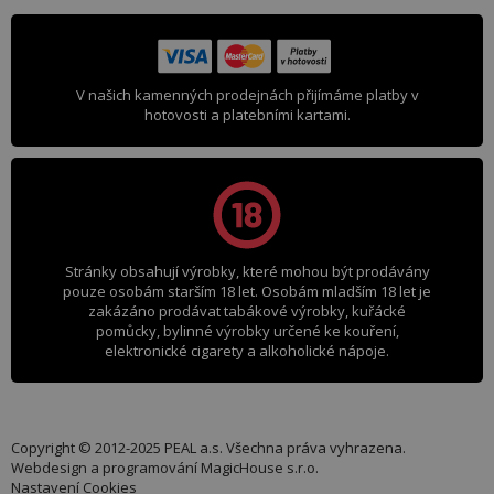
V našich kamenných prodejnách přijímáme platby v
hotovosti a platebními kartami.
Stránky obsahují výrobky, které mohou být prodávány
pouze osobám starším 18 let. Osobám mladším 18 let je
zakázáno prodávat tabákové výrobky, kuřácké
pomůcky, bylinné výrobky určené ke kouření,
elektronické cigarety a alkoholické nápoje.
Copyright © 2012-2025 PEAL a.s. Všechna práva vyhrazena.
Webdesign a programování
MagicHouse s.r.o.
Nastavení Cookies