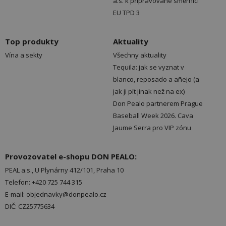
a.s. k připravované směrnici
EU TPD 3
Top produkty
Aktuality
Vína a sekty
Všechny aktuality
Tequila: jak se vyznat v
blanco, reposado a añejo (a
jak ji pít jinak než na ex)
Don Pealo partnerem Prague
Baseball Week 2026. Cava
Jaume Serra pro VIP zónu
Provozovatel e-shopu DON PEALO:
PEAL a.s., U Plynárny 412/101, Praha 10
Telefon: +420 725 744 315
E-mail: objednavky@donpealo.cz
DIČ: CZ25775634