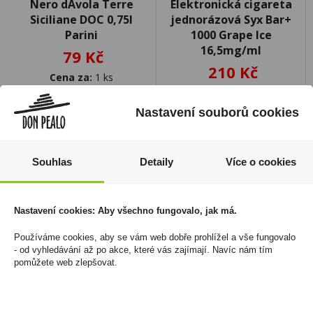
Nero dAvola Terre
Elektronická cigareta
Siciliane DOC 0,75l
jednorázová Syx Bar+
Parini
1000 Grape Ice
16,5mg/ml
79 Kč
210 Kč
Cena za:
1 ks
Skladem:
více než 500 ks
Cena za:
1 ks
Skladem:
5 - 50 ks
Nastavení souborů cookies
Souhlas
Detaily
Více o cookies
Nastavení cookies: Aby všechno fungovalo, jak má.
Používáme cookies, aby se vám web dobře prohlížel a vše fungovalo
- od vyhledávání až po akce, které vás zajímají. Navíc nám tím
pomůžete web zlepšovat.