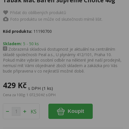
Tabák Mac Baren Supreme Choice 40g
Přidat do oblíbených produktů
Foto produktu se může od skutečnosti mírně lišit.
Kód produktu:
11190700
Skladem:
5 - 50 ks
Zobrazená skladová dostupnost je aktuální na centrálním
skladě společnosti Peal a.s., U plynárny 412/101, Praha 10.
Pokud máte vybrán osobní odběr na některé jiné naší prodejně,
nemusí mít Vámi objednané zboží skladem a zakázka pro Vás
bude připravena v co nejkratší možné době.
429 Kč
s DPH (1 ks)
Cena za 100g: 1 072,50 Kč s DPH
KS
Koupit