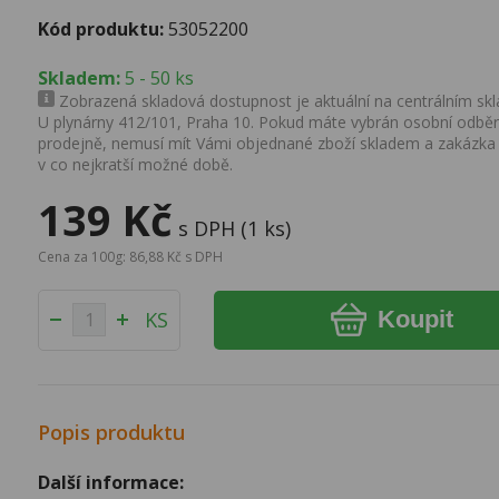
Kód produktu:
53052200
Skladem:
5 - 50 ks
Zobrazená skladová dostupnost je aktuální na centrálním skla
U plynárny 412/101, Praha 10. Pokud máte vybrán osobní odběr 
prodejně, nemusí mít Vámi objednané zboží skladem a zakázka
v co nejkratší možné době.
139 Kč
s DPH (1 ks)
Cena za 100g: 86,88 Kč s DPH
Koupit
KS
Popis produktu
Další informace: