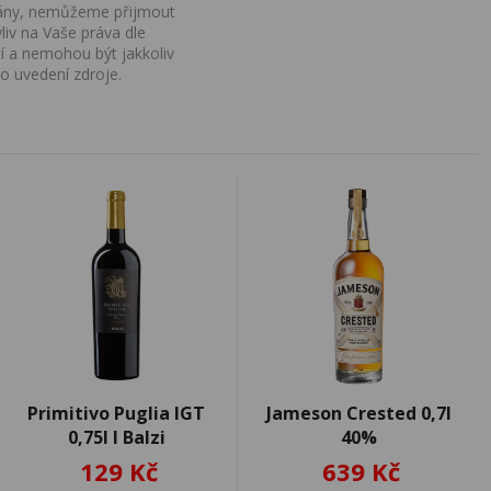
ovány, nemůžeme přijmout
iv na Vaše práva dle
í a nemohou být jakkoliv
o uvedení zdroje.
Primitivo Puglia IGT
Jameson Crested 0,7l
0,75l I Balzi
40%
129 Kč
639 Kč