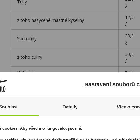
Tuky
g
12,5
z toho nasycené mastné kyseliny
g
38,3
Sacharidy
g
30,0
z toho cukry
g
Vláknina
7,1 g
Nastavení souborů c
22,2
Bílkoviny
g
0,89
Sůl
Souhlas
Detaily
Více o coo
g
* Referenční hodnota příjmu u průměrné
dospělé osoby (8400 kJ/ 2000 kcal)
í cookies: Aby všechno fungovalo, jak má.