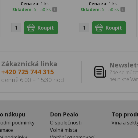
Cena za:
1 ks
Cena za:
1 ks
Skladem:
5 - 50 ks
Skladem:
5 - 50 ks
Zákaznická linka
Newslet
+420 725 744 315
Zde se můžet
denně 6:00 – 15:30 hod
neunikne Vám
 o nákupu
Don Pealo
Top prod
odní podmínky
O společnosti
Vína a sekt
amace
Volná místa
ní podmínky
Vnitřní oznamovací