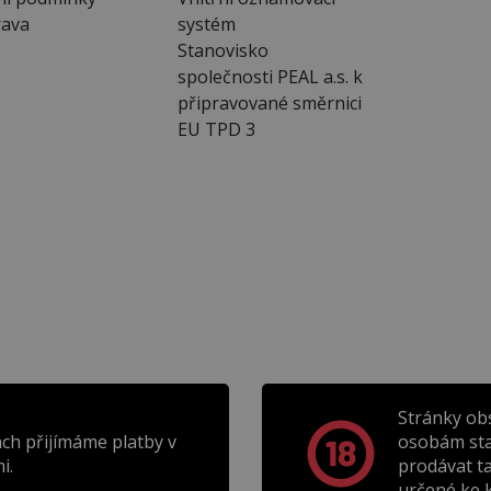
ava
systém
Stanovisko
společnosti PEAL a.s. k
připravované směrnici
EU TPD 3
Stránky ob
ch přijímáme platby v
osobám sta
i.
prodávat t
určené ke k