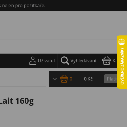
s nejen pro požitkáře.
Uživatel
Vyhledávání
Košík
0
0 Kč
Platit
Lait 160g