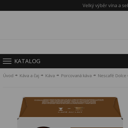
Velký výběr vína a se
KATALOG
Úvod
Káva a čaj
Káva
Porcovaná káva
Nescafé Dolce 