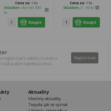
Cena za:
1 ks
Cena za:
1 ks
Skladem:
více než 500
Skladem:
5 - 50 ks
ks
ter
Registrovat
e registrovat k odběru novinek a
 žádná akční nabídka a sleva!
ukty
Aktuality
y
Všechny aktuality
Tequila: jak se vyznat
v blanco, reposado a