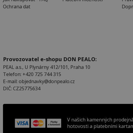
Ochrana dat
Dopr
Provozovatel e-shopu DON PEALO:
PEAL a.s., U Plynárny 412/101, Praha 10
Telefon: +420 725 744 315
E-mail: objednavky@donpealo.cz
DIČ: CZ25775634
V našich kamenných prodejná
hotovosti a platebními kartam