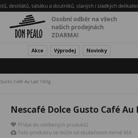
ktů, destilátů, tabáku a doutníků, slaných i sladkých delikate
Osobní odběr na všech
našich prodejnách
ZDARMA!
Akce
Výprodej
Novinky
Gusto Café Au Lait 160g
Nescafé Dolce Gusto Café Au 
Přidat do oblíbených produktů
Foto produktu se může od skutečnosti mírně lišit.