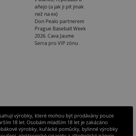
añejo (a jak ji pít jinak
než na ex)
Don Pealo partnerem
Prague Baseball Week
2026. Cava Jaume
Serra pro VIP zónu
sahují výrobky, které mohou být prodávány pouze
rším 18 let. Osobám mladším 18 let je zakázáno
abákové výrobky, kuřácké pomůcky, bylinné výrobky
ouření, elektronické cigarety a alkoholické nápoje.