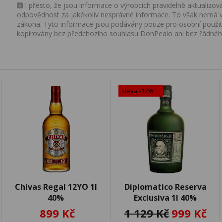
I přesto, že jsou informace o výrobcích pravidelně aktualiz
odpovědnost za jakékoliv nesprávné informace. To však nemá vl
zákona. Tyto informace jsou podávány pouze pro osobní použit
kopírovány bez předchozího souhlasu DonPealo ani bez řádnéh
sleva -12%
Chivas Regal 12YO 1l
Diplomatico Reserva
40%
Exclusiva 1l 40%
899 Kč
1 129 Kč
999 Kč