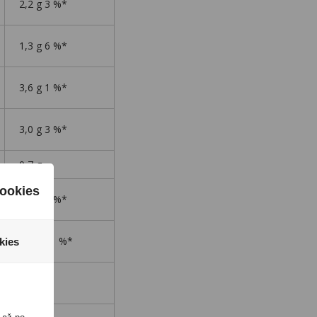
2,2 g 3 %*
1,3 g 6 %*
3,6 g 1 %*
3,0 g 3 %*
0,7 g -
ookies
2,2 g 4 %*
0,09 g 1 %*
kies