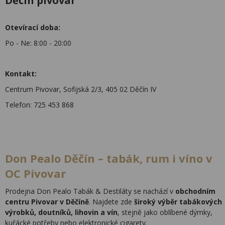
Děčín pivovar
Otevírací doba:
Po - Ne: 8:00 - 20:00
Kontakt:
Centrum Pivovar, Sofijská 2/3, 405 02 Děčín IV
Telefon: 725 453 868
Don Pealo Děčín – tabák, rum i víno v
OC Pivovar
Prodejna Don Pealo Tabák & Destiláty se nachází v
obchodním
centru Pivovar v Děčíně
. Najdete zde
široký výběr tabákových
výrobků, doutníků, lihovin a vín
, stejně jako oblíbené dýmky,
kuřácké potřeby nebo elektronické cigarety.