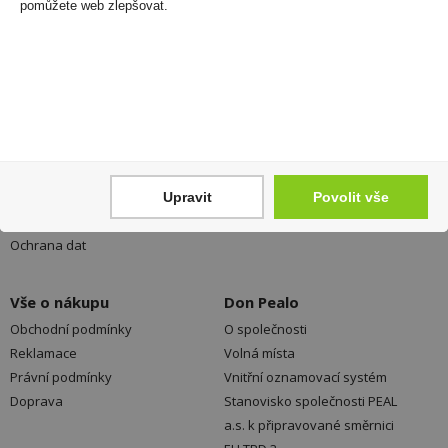
neunikne Vám žádná akční nabídka a sleva!
pomůžete web zlepšovat.
Registrovat
Váš nákup
Prodejny
Registrace
Kamenné prodejny a výdejní
Přihlášení
místa ZDARMA
Upravit
Povolit vše
Jak nakupovat - FAQ
Platební možnosti
Ochrana dat
Vše o nákupu
Don Pealo
Obchodní podmínky
O společnosti
Reklamace
Volná místa
Právní podmínky
Vnitřní oznamovací systém
Doprava
Stanovisko společnosti PEAL
a.s. k připravované směrnici