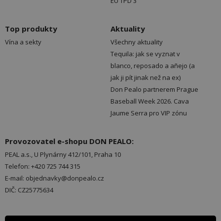
EU TPD 3
Top produkty
Aktuality
Vína a sekty
Všechny aktuality
Tequila: jak se vyznat v
blanco, reposado a añejo (a
jak ji pít jinak než na ex)
Don Pealo partnerem Prague
Baseball Week 2026. Cava
Jaume Serra pro VIP zónu
Provozovatel e-shopu DON PEALO:
PEAL a.s., U Plynárny 412/101, Praha 10
Telefon: +420 725 744 315
E-mail: objednavky@donpealo.cz
DIČ: CZ25775634