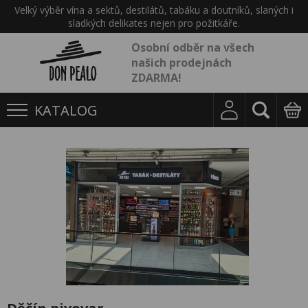
Velký výběr vína a sektů, destilátů, tabáku a doutníků, slaných i
sladkých delikates nejen pro požitkáře.
Osobní odběr na všech
našich prodejnách
ZDARMA!
KATALOG