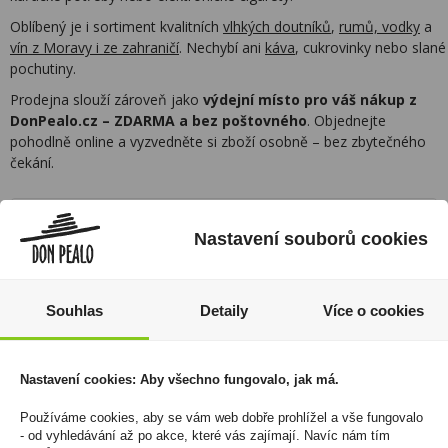
Oblíbený je i sortiment kvalitních
vlhkých doutníků
,
rumů, vodky
a
vín z Moravy i ze zahraničí
. Nechybí ani
káva
, cukrovinky nebo slané
pochutiny.
Prodejna slouží zároveň jako
výdejní místo pro váš nákup z
DonPealo.cz – ZDARMA a bez poštovného
. Objednejte
pohodlně online a vyzvedněte si zboží osobně – bez zbytečného
čekání.
Rozsáhlá síť prodejen
Nastavení souborů cookies
Zákaznická linka
Souhlas
Detaily
Více o cookies
+420 725 744 315
denně 6:00 – 15:30 hod
Nastavení cookies: Aby všechno fungovalo, jak má.
Newsletter
Používáme cookies, aby se vám web dobře prohlížel a vše fungovalo
Zde se můžete registrovat k odběru novinek a
- od vyhledávání až po akce, které vás zajímají. Navíc nám tím