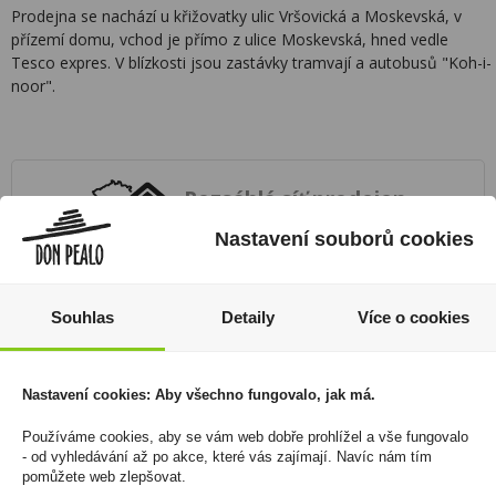
Prodejna se nachází u křižovatky ulic Vršovická a Moskevská, v
přízemí domu, vchod je přímo z ulice Moskevská, hned vedle
Tesco expres. V blízkosti jsou zastávky tramvají a autobusů "Koh-i-
noor".
Rozsáhlá síť prodejen
Nastavení souborů cookies
Zákaznická linka
+420 725 744 315
Souhlas
Detaily
Více o cookies
denně 6:00 – 15:30 hod
Newsletter
Nastavení cookies: Aby všechno fungovalo, jak má.
Zde se můžete registrovat k odběru novinek a
Používáme cookies, aby se vám web dobře prohlížel a vše fungovalo
neunikne Vám žádná akční nabídka a sleva!
- od vyhledávání až po akce, které vás zajímají. Navíc nám tím
pomůžete web zlepšovat.
Registrovat