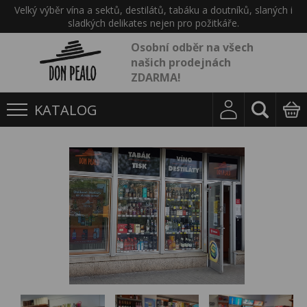
Velký výběr vína a sektů, destilátů, tabáku a doutníků, slaných i
sladkých delikates nejen pro požitkáře.
Osobní odběr na všech
našich prodejnách
ZDARMA!
KATALOG