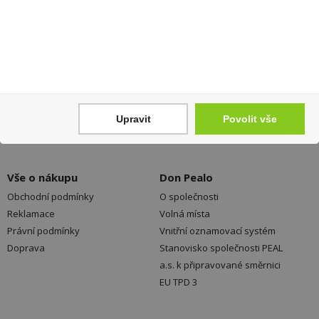
Váš nákup
Prodejny
Registrace
Kamenné prodejny a výdejní
Přihlášení
místa ZDARMA
Jak nakupovat - FAQ
Platební možnosti
Upravit
Povolit vše
Ochrana dat
Vše o nákupu
Don Pealo
Obchodní podmínky
O společnosti
Reklamace
Volná místa
Právní podmínky
Vnitřní oznamovací systém
Doprava
Stanovisko společnosti PEAL
a.s. k připravované směrnici
EU TPD 3