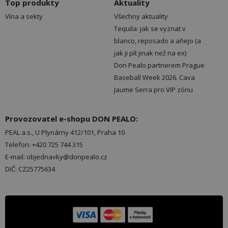
Top produkty
Aktuality
Vína a sekty
Všechny aktuality
Tequila: jak se vyznat v
blanco, reposado a añejo (a
jak ji pít jinak než na ex)
Don Pealo partnerem Prague
Baseball Week 2026. Cava
Jaume Serra pro VIP zónu
Provozovatel e-shopu DON PEALO:
PEAL a.s., U Plynárny 412/101, Praha 10
Telefon: +420 725 744 315
E-mail: objednavky@donpealo.cz
DIČ: CZ25775634