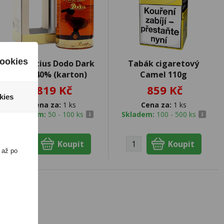
ookies
Mauritius Dodo Dark
Tabák cigaretový
0,7l 40% (karton)
Camel 110g
819 Kč
859 Kč
kies
Cena za:
1 ks
Cena za:
1 ks
Skladem:
50 - 100 ks
Skladem:
100 - 500 ks
 až po