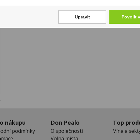
Upravit
Povolit 
 o nákupu
Don Pealo
Top prod
odní podmínky
O společnosti
Vína a sekt
amace
Volná místa