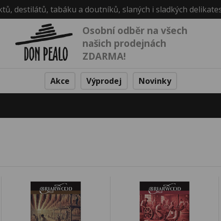
ktů, destilátů, tabáku a doutníků, slaných i sladkých delikate
Osobní odběr na všech
našich prodejnách
ZDARMA!
Akce
Výprodej
Novinky