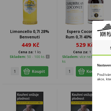
Limoncello 0,7l 28%
Espero Coconut &
Benvenuti
Rum 0,7l 40% Tuba
449 Kč
529 Kč
Cena za:
1 ks
Cena za:
1 ks
Skladem:
50 - 100 ks
Skladem:
více než 500
ks
Nastaven
Používáme
akce, kte