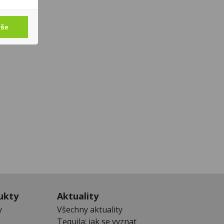
vše
ukty
Aktuality
y
Všechny aktuality
Tequila: jak se vyznat