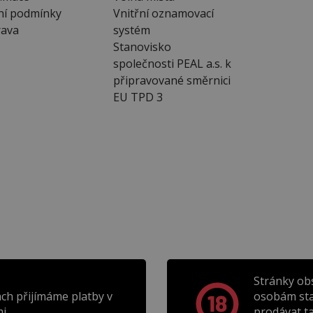
ní podmínky
Vnitřní oznamovací
ava
systém
Stanovisko
společnosti PEAL a.s. k
připravované směrnici
EU TPD 3
Stránky ob
ch přijímáme platby v
osobám sta
i.
prodávat t