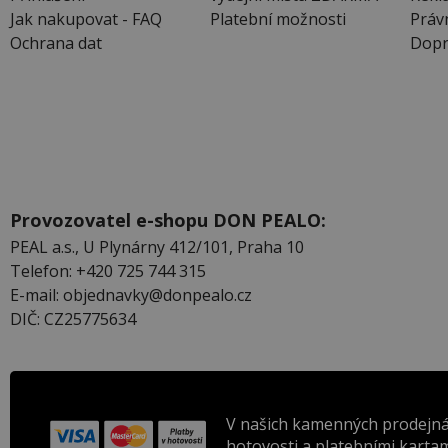
Jak nakupovat - FAQ
Platební možnosti
Práv
Ochrana dat
Dopr
Provozovatel e-shopu DON PEALO:
PEAL a.s., U Plynárny 412/101, Praha 10
Telefon: +420 725 744 315
E-mail: objednavky@donpealo.cz
DIČ: CZ25775634
V našich kamenných prodejná
hotovosti a platebními kartam