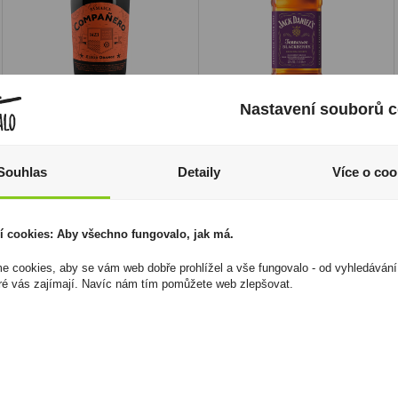
Nastavení souborů c
Companero Ron Elixir
Jack Daniels
Orange 0,7l 40%
Blackberry 1l 35%
669 Kč
699 Kč
Souhlas
Detaily
Více o coo
Cena za:
1 ks
Cena za:
1 ks
Skladem:
50 - 100 ks
Skladem:
5 - 50 ks
í cookies: Aby všechno fungovalo, jak má.
 cookies, aby se vám web dobře prohlížel a vše fungovalo - od vyhledávání
ré vás zajímají. Navíc nám tím pomůžete web zlepšovat.