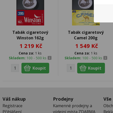
Tabák cigaretový
Tabák cigaretový
Winston 162g
Camel 200g
1 219 Kč
1 549 Kč
Cena za:
1 ks
Cena za:
1 ks
Skladem:
100 - 500 ks
Skladem:
100 - 500 ks
Váš nákup
Prodejny
Vše
Registrace
Kamenné prodejny a
Obch
Přihlášení
výdejní místa ZDARMA
Rekl