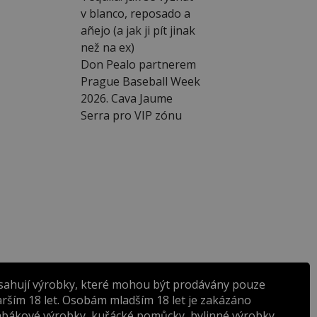
v blanco, reposado a
añejo (a jak ji pít jinak
než na ex)
Don Pealo partnerem
Prague Baseball Week
2026. Cava Jaume
Serra pro VIP zónu
sahují výrobky, které mohou být prodávány pouze
rším 18 let. Osobám mladším 18 let je zakázáno
abákové výrobky, kuřácké pomůcky, bylinné výrobky