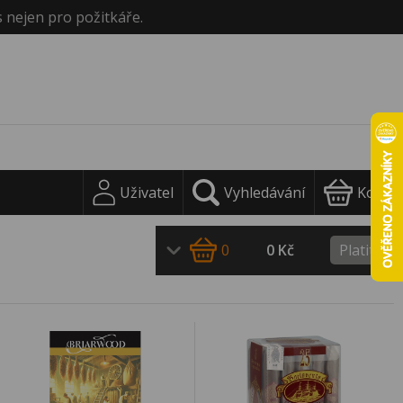
s nejen pro požitkáře.
Uživatel
Vyhledávání
Košík
0
0 Kč
Platit