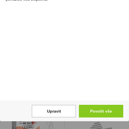
Tuzemák Nakup 0,2l
Whisky Laphroaig
37,5%
Select Cask 0,7l 40%
(karton)
59 Kč
1 229 Kč
Cena za:
1 ks
Skladem:
více než 500 ks
Cena za:
1 ks
Skladem:
5 - 50 ks
Upravit
Povolit vše