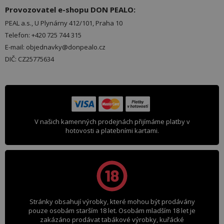
Provozovatel e-shopu DON PEALO:
PEAL a.s., U Plynárny 412/101, Praha 10
Telefon: +420 725 744 315
E-mail: objednavky@donpealo.cz
DIČ: CZ25775634
V našich kamenných prodejnách přijímáme platby v
hotovosti a platebními kartami.
Stránky obsahují výrobky, které mohou být prodávány
pouze osobám starším 18 let. Osobám mladším 18 let je
zakázáno prodávat tabákové výrobky, kuřácké