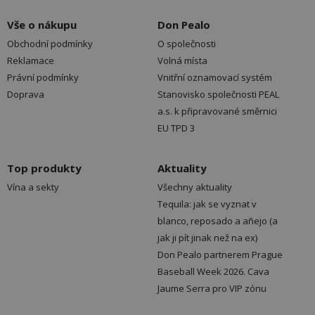
Vše o nákupu
Don Pealo
Obchodní podmínky
O společnosti
Reklamace
Volná místa
Právní podmínky
Vnitřní oznamovací systém
Doprava
Stanovisko společnosti PEAL
a.s. k připravované směrnici
EU TPD 3
Top produkty
Aktuality
Vína a sekty
Všechny aktuality
Tequila: jak se vyznat v
blanco, reposado a añejo (a
jak ji pít jinak než na ex)
Don Pealo partnerem Prague
Baseball Week 2026. Cava
Jaume Serra pro VIP zónu