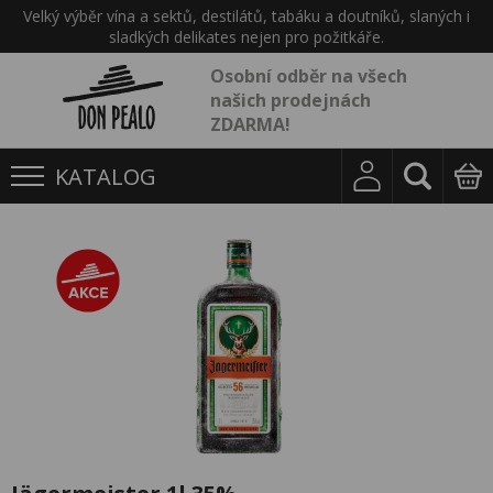
Velký výběr vína a sektů, destilátů, tabáku a doutníků, slaných i
sladkých delikates nejen pro požitkáře.
Osobní odběr na všech
našich prodejnách
ZDARMA!
KATALOG