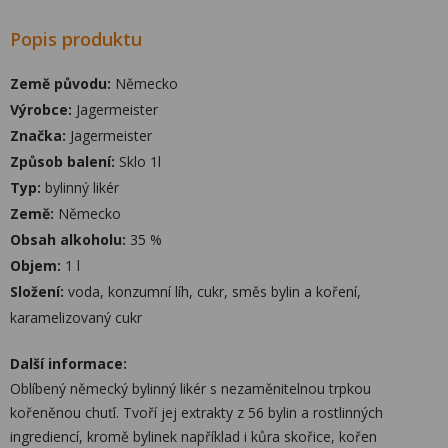
Popis produktu
Země původu:
Německo
Výrobce:
Jagermeister
Značka:
Jagermeister
Způsob balení:
Sklo 1l
Typ:
bylinný likér
Země:
Německo
Obsah alkoholu:
35 %
Objem:
1 l
Složení:
voda, konzumní líh, cukr, směs bylin a koření,
karamelizovaný cukr
Další informace:
Oblíbený německý bylinný likér s nezaměnitelnou trpkou
kořeněnou chuťí. Tvoří jej extrakty z 56 bylin a rostlinných
ingrediencí, kromě bylinek například i kůra skořice, kořen