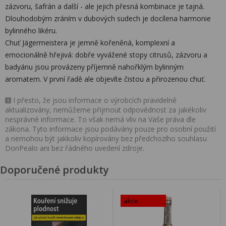
zázvoru, šafrán a další - ale jejich přesná kombinace je tajná.
Dlouhodobým zráním v dubových sudech je docílena harmonie
bylinného likéru.
Chuť Jägermeistera je jemně kořeněná, komplexní a
emocionálně hřejivá: dobře vyvážené stopy citrusů, zázvoru a
badyánu jsou provázeny příjemně nahořklým bylinným
aromatem. V první řadě ale objevíte čistou a přirozenou chuť.
I přesto, že jsou informace o výrobcích pravidelně
aktualizovány, nemůžeme přijmout odpovědnost za jakékoliv
nesprávné informace. To však nemá vliv na Vaše práva dle
zákona. Tyto informace jsou podávány pouze pro osobní použití
a nemohou být jakkoliv kopírovány bez předchozího souhlasu
DonPealo ani bez řádného uvedení zdroje.
Doporučené produkty
akce