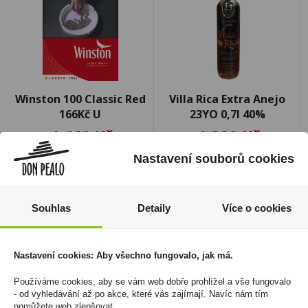
Winston 100 Classic Red
Villa Rica Extra Anejo
166Kč U
23YO 0,7l 40%
1 660 Kč
1 399 Kč
Cena za:
balení (10 ks)
Cena za:
1 ks
Nastavení souborů cookies
Skladem:
více než 500
Skladem:
5 - 50 ks
balení
Souhlas
Detaily
Více o cookies
Nastavení cookies: Aby všechno fungovalo, jak má.
Používáme cookies, aby se vám web dobře prohlížel a vše fungovalo
- od vyhledávání až po akce, které vás zajímají. Navíc nám tím
pomůžete web zlepšovat.