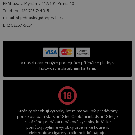
PEAL a.s., U Plynárny 412/101, Praha 10
Telefon: +420 725 744 315
E-mail: objednavky@donpealo.cz
DIČ: CZ25775634
V našich kamenných prodejnách přijímáme platby v
hotovosti a platebními kartami.
Stránky obsahují výrobky, které mohou být prodávány
pouze osobám starším 18 let. Osobám mladším 18 let je
zakázáno prodávat tabákové výrobky, kuřácké
pomůcky, bylinné výrobky určené ke kouření,
elektronické cigarety a alkoholické nápoje.