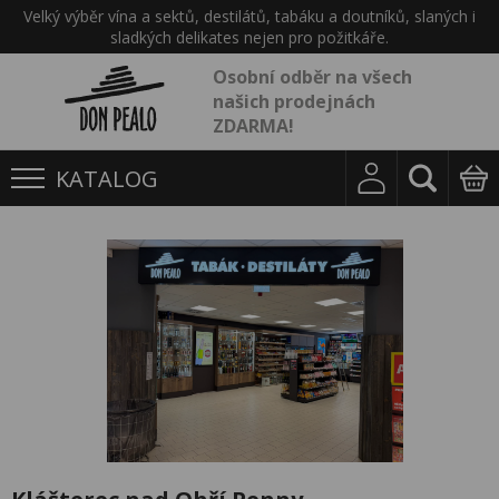
Velký výběr vína a sektů, destilátů, tabáku a doutníků, slaných i
sladkých delikates nejen pro požitkáře.
Osobní odběr na všech
našich prodejnách
ZDARMA!
KATALOG