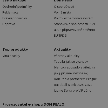
Vše o nákupu
Don Pealo
Obchodní podmínky
O společnosti
Reklamace
Volná místa
Právní podmínky
Vnitřní oznamovací systém
Doprava
Stanovisko společnosti PEAL
a.s. k připravované směrnici
EU TPD 3
Top produkty
Aktuality
Vína a sekty
Všechny aktuality
Tequila: jak se vyznat v
blanco, reposado a añejo (a
jak ji pít jinak než na ex)
Don Pealo partnerem Prague
Baseball Week 2026. Cava
Jaume Serra pro VIP zónu
Provozovatel e-shopu DON PEALO: