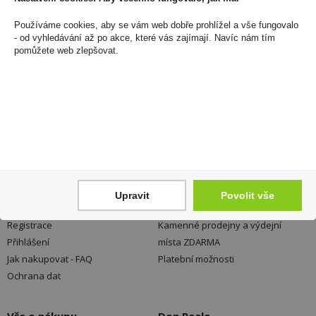
+420 725 744 315
Používáme cookies, aby se vám web dobře prohlížel a vše fungovalo
denně 6:00 – 15:30 hod
- od vyhledávání až po akce, které vás zajímají. Navíc nám tím
pomůžete web zlepšovat.
Newsletter
Zde se můžete registrovat k odběru novinek a
neunikne Vám žádná akční nabídka a sleva!
Registrovat
Upravit
Povolit vše
Váš nákup
Prodejny
Registrace
Kamenné prodejny a výdejní
Přihlášení
místa ZDARMA
Jak nakupovat - FAQ
Platební možnosti
Ochrana dat