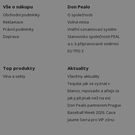
Vše o nákupu
Don Pealo
Obchodní podmínky
O společnosti
Reklamace
Volná místa
Právní podmínky
Vnitřní oznamovací systém
Doprava
Stanovisko společnosti PEAL
a.s. k připravované směrnici
EU TPD 3
Top produkty
Aktuality
Vína a sekty
Všechny aktuality
Tequila: jak se vyznat v
blanco, reposado a añejo (a
jak ji pít jinak než na ex)
Don Pealo partnerem Prague
Baseball Week 2026. Cava
Jaume Serra pro VIP zónu