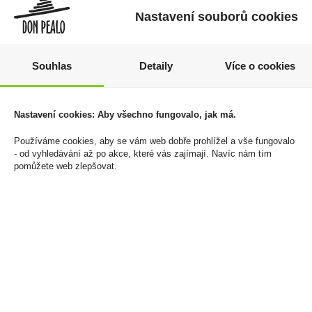
Nastavení souborů cookies
Souhlas
Detaily
Více o cookies
Chocolady Cappuccino
Haribo Miami Fizz 85g
čokoládové pralinky s
19 Kč
Nastavení cookies: Aby všechno fungovalo, jak má.
krémovou náplní 170g
Cena za:
1 ks
129 Kč
Používáme cookies, aby se vám web dobře prohlížel a vše fungovalo
Skladem:
100 - 500 ks
- od vyhledávání až po akce, které vás zajímají. Navíc nám tím
Cena za:
1 ks
pomůžete web zlepšovat.
Skladem:
5 - 50 ks