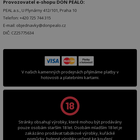
Provozovatel e-shopu DON PEALO:
PEAL a.s., U Plynárny 412/101, Praha 10
Telefon: +420 725 744 315
E-mail: objednavky@donpealo.cz
DIČ: CZ25775634
V našich kamenných prodejnách přijímáme platby v
hotovosti a platebními kartami.
Stránky obsahují výrobky, které mohou být prodávány
pouze osobám starším 18 let. Osobám mladším 18 let je
zakázáno prodávat tabákové výrobky, kuřácké
pomůcky, bylinné výrobky určené ke kouření,