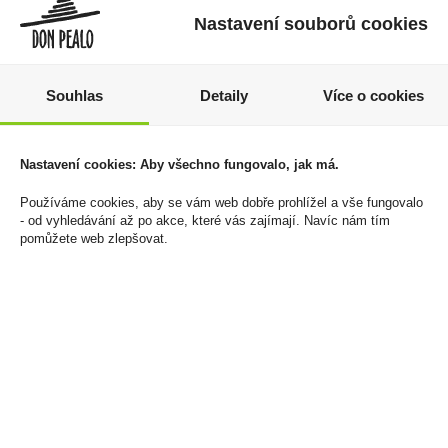
Nastavení souborů cookies
Souhlas
Detaily
Více o cookies
Tatratea 0,7l 22%
Bohemia Sekt Brut
Nastavení cookies: Aby všechno fungovalo, jak má.
Kokos
0,375l 12,5%
459 Kč
89 Kč
Používáme cookies, aby se vám web dobře prohlížel a vše fungovalo
- od vyhledávání až po akce, které vás zajímají. Navíc nám tím
Cena za:
1 ks
Cena za:
1 ks
pomůžete web zlepšovat.
Skladem:
5 - 50 ks
Skladem:
50 - 100 ks