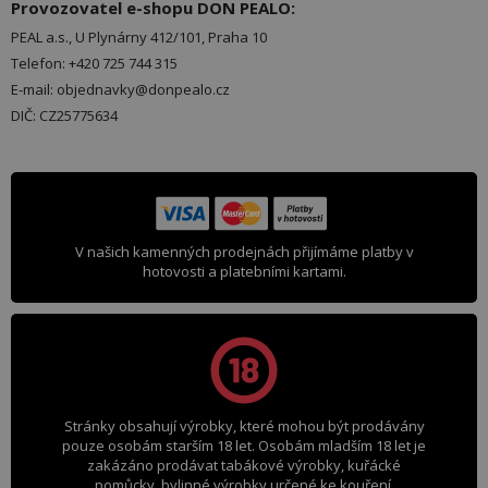
Provozovatel e-shopu DON PEALO:
PEAL a.s., U Plynárny 412/101, Praha 10
Telefon: +420 725 744 315
E-mail: objednavky@donpealo.cz
DIČ: CZ25775634
V našich kamenných prodejnách přijímáme platby v
hotovosti a platebními kartami.
Stránky obsahují výrobky, které mohou být prodávány
pouze osobám starším 18 let. Osobám mladším 18 let je
zakázáno prodávat tabákové výrobky, kuřácké
pomůcky, bylinné výrobky určené ke kouření,