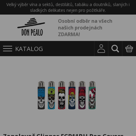
Velký výběr vína a sektů, destilátů, tabáku a doutníků, slaných i
sladkých delikates nejen pro požitkáře.
Osobní odběr na všech
našich prodejnách
ZDARMA!
KATALOG