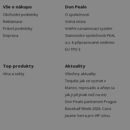
Vše o nákupu
Don Pealo
Obchodní podmínky
O společnosti
Reklamace
Volná místa
Právní podmínky
Vnitřní oznamovací systém
Doprava
Stanovisko společnosti PEAL
a.s. k připravované směrnici
EU TPD 3
Top produkty
Aktuality
Vína a sekty
Všechny aktuality
Tequila: jak se vyznat v
blanco, reposado a añejo (a
jak ji pít jinak než na ex)
Don Pealo partnerem Prague
Baseball Week 2026. Cava
Jaume Serra pro VIP zónu