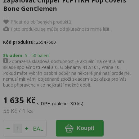
Zapalovač Clipper FCP11RH Pop Covers
Bone Gentlemen
Přidat do oblíbených produktů
Foto produktu se může od skutečnosti mírně lišit.
Kód produktu:
25547600
Skladem:
5 - 50 balení
Zobrazená skladová dostupnost je aktuální na centrálním
skladě společnosti Peal a.s., U plynárny 412/101, Praha 10.
Pokud máte vybrán osobní odběr na některé jiné naší prodejně,
nemusí mít Vámi objednané zboží skladem a zakázka pro Vás
bude připravena v co nejkratší možné době.
1 635 Kč
s DPH (balení - 30 ks)
55 Kč / 1 ks
BAL
Koupit