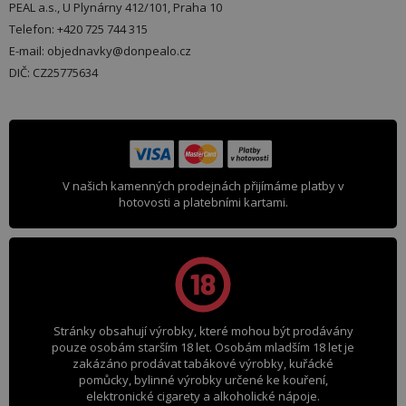
PEAL a.s., U Plynárny 412/101, Praha 10
Telefon: +420 725 744 315
E-mail: objednavky@donpealo.cz
DIČ: CZ25775634
V našich kamenných prodejnách přijímáme platby v
hotovosti a platebními kartami.
Stránky obsahují výrobky, které mohou být prodávány
pouze osobám starším 18 let. Osobám mladším 18 let je
zakázáno prodávat tabákové výrobky, kuřácké
pomůcky, bylinné výrobky určené ke kouření,
elektronické cigarety a alkoholické nápoje.