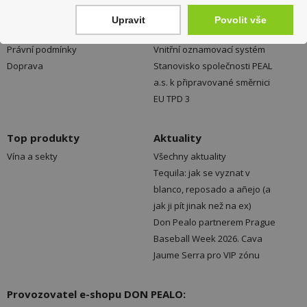
Obchodní podmínky
O společnosti
Upravit
Povolit vše
Reklamace
Volná místa
Právní podmínky
Vnitřní oznamovací systém
Doprava
Stanovisko společnosti PEAL
a.s. k připravované směrnici
EU TPD 3
Top produkty
Aktuality
Vína a sekty
Všechny aktuality
Tequila: jak se vyznat v
blanco, reposado a añejo (a
jak ji pít jinak než na ex)
Don Pealo partnerem Prague
Baseball Week 2026. Cava
Jaume Serra pro VIP zónu
Provozovatel e-shopu DON PEALO: