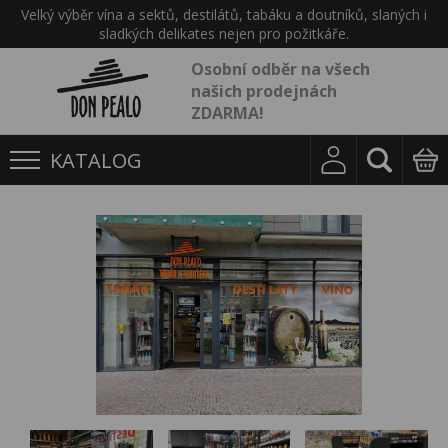
Velký výběr vína a sektů, destilátů, tabáku a doutníků, slaných i
sladkých delikates nejen pro požitkáře.
Osobní odběr na všech
našich prodejnách
ZDARMA!
KATALOG