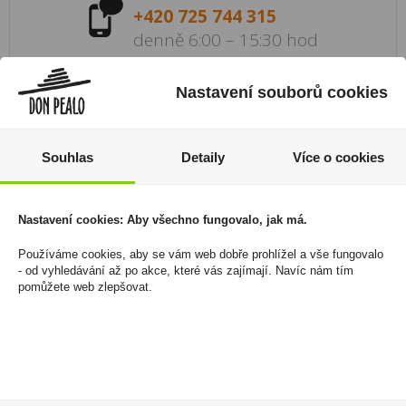
+420 725 744 315
denně 6:00 – 15:30 hod
Newsletter
Nastavení souborů cookies
Zde se můžete registrovat k odběru novinek a
neunikne Vám žádná akční nabídka a sleva!
Souhlas
Detaily
Více o cookies
Registrovat
Nastavení cookies: Aby všechno fungovalo, jak má.
Používáme cookies, aby se vám web dobře prohlížel a vše fungovalo
Váš nákup
Prodejny
- od vyhledávání až po akce, které vás zajímají. Navíc nám tím
Registrace
Kamenné prodejny a výdejní
pomůžete web zlepšovat.
Přihlášení
místa ZDARMA
Jak nakupovat - FAQ
Platební možnosti
Ochrana dat
Vše o nákupu
Don Pealo