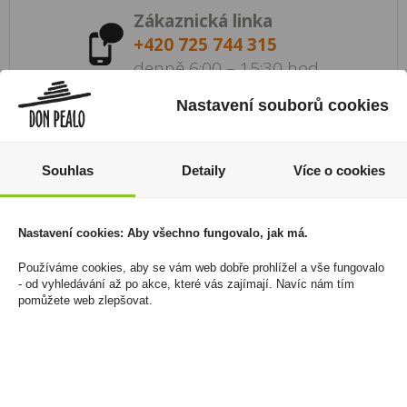
Zákaznická linka
+420 725 744 315
denně 6:00 – 15:30 hod
Nastavení souborů cookies
Newsletter
Zde se můžete registrovat k odběru novinek a
neunikne Vám žádná akční nabídka a sleva!
Souhlas
Detaily
Více o cookies
Registrovat
Nastavení cookies: Aby všechno fungovalo, jak má.
Používáme cookies, aby se vám web dobře prohlížel a vše fungovalo
- od vyhledávání až po akce, které vás zajímají. Navíc nám tím
Váš nákup
Prodejny
pomůžete web zlepšovat.
Registrace
Kamenné prodejny a výdejní
Přihlášení
místa ZDARMA
Jak nakupovat - FAQ
Platební možnosti
Ochrana dat