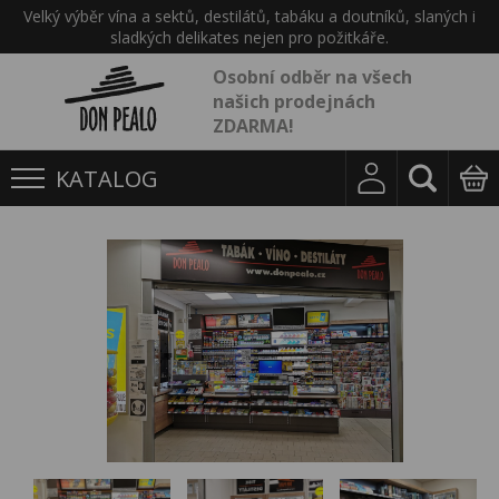
Velký výběr vína a sektů, destilátů, tabáku a doutníků, slaných i
sladkých delikates nejen pro požitkáře.
Osobní odběr na všech
našich prodejnách
ZDARMA!
KATALOG