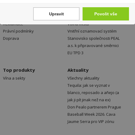
Vše o nákupu
Don Pealo
Upravit
Povolit vše
Obchodní podmínky
O společnosti
Reklamace
Volná místa
Právní podmínky
Vnitřní oznamovací systém
Doprava
Stanovisko společnosti PEAL
a.s. k připravované směrnici
EU TPD 3
Top produkty
Aktuality
Vína a sekty
Všechny aktuality
Tequila: jak se vyznat v
blanco, reposado a añejo (a
jak ji pít jinak než na ex)
Don Pealo partnerem Prague
Baseball Week 2026. Cava
Jaume Serra pro VIP zónu