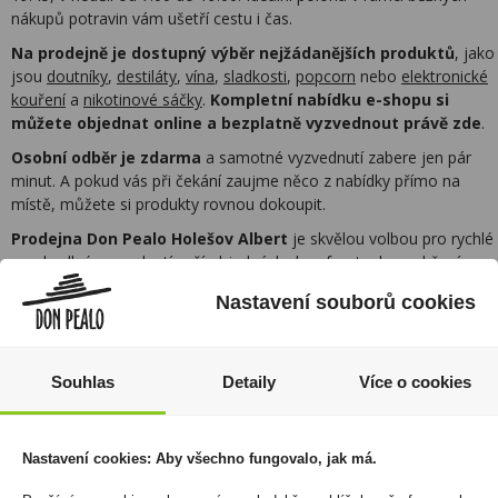
nákupů potravin vám ušetří cestu i čas.
Na prodejně je dostupný výběr nejžádanějších produktů
, jako
jsou
doutníky
,
destiláty
,
vína
,
sladkosti
,
popcorn
nebo
elektronické
kouření
a
nikotinové sáčky
.
Kompletní nabídku e-shopu si
můžete objednat online a bezplatně vyzvednout právě zde
.
Osobní odběr je zdarma
a samotné vyzvednutí zabere jen pár
minut. A pokud vás při čekání zaujme něco z nabídky přímo na
místě, můžete si produkty rovnou dokoupit.
Prodejna Don Pealo Holešov Albert
je skvělou volbou pro rychlé
a pohodlné vyzvednutí vaší objednávky bez front a bez zdržení.
Nastavení souborů cookies
Rozsáhlá síť prodejen
Souhlas
Detaily
Více o cookies
Zákaznická linka
+420 725 744 315
Nastavení cookies: Aby všechno fungovalo, jak má.
denně 6:00 – 15:30 hod