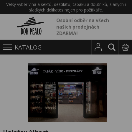
Velký výběr vína a sektů, destilátů, tabáku a doutníků, slaných i
sladkých delikates nejen pro požitkáře.
Osobní odběr na všech
našich prodejnách
ZDARMA!
KATALOG