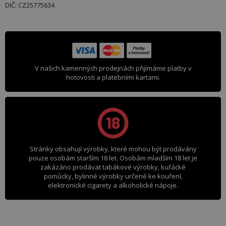
DIČ: CZ25775634
V našich kamenných prodejnách přijímáme platby v
hotovosti a platebními kartami.
Stránky obsahují výrobky, které mohou být prodávány
pouze osobám starším 18 let. Osobám mladším 18 let je
zakázáno prodávat tabákové výrobky, kuřácké
pomůcky, bylinné výrobky určené ke kouření,
elektronické cigarety a alkoholické nápoje.