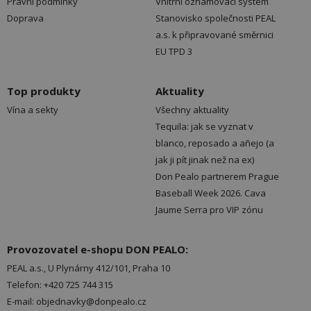
Právní podmínky
Vnitřní oznamovací systém
Doprava
Stanovisko společnosti PEAL
a.s. k připravované směrnici
EU TPD 3
Top produkty
Aktuality
Vína a sekty
Všechny aktuality
Tequila: jak se vyznat v
blanco, reposado a añejo (a
jak ji pít jinak než na ex)
Don Pealo partnerem Prague
Baseball Week 2026. Cava
Jaume Serra pro VIP zónu
Provozovatel e-shopu DON PEALO:
PEAL a.s., U Plynárny 412/101, Praha 10
Telefon: +420 725 744 315
E-mail: objednavky@donpealo.cz