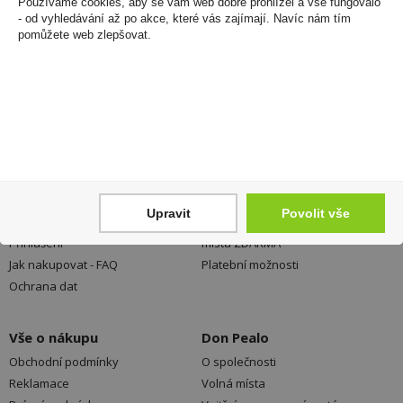
Používáme cookies, aby se vám web dobře prohlížel a vše fungovalo
- od vyhledávání až po akce, které vás zajímají. Navíc nám tím
Newsletter
pomůžete web zlepšovat.
Zde se můžete registrovat k odběru novinek a
neunikne Vám žádná akční nabídka a sleva!
Registrovat
Váš nákup
Prodejny
Upravit
Povolit vše
Registrace
Kamenné prodejny a výdejní
Přihlášení
místa ZDARMA
Jak nakupovat - FAQ
Platební možnosti
Ochrana dat
Vše o nákupu
Don Pealo
Obchodní podmínky
O společnosti
Reklamace
Volná místa