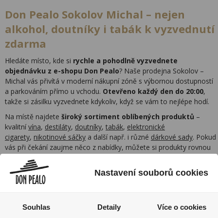
Don Pealo Sokolov Michal – nejen
alkohol, doutníky i tabák k vyzvednutí
zdarma
Hledáte místo, kde si
rychle a pohodlně vyzvednete
objednávku z e-shopu Don Pealo
? Naše prodejna Sokolov –
Michal vás přivítá v moderní nákupní zóně s výbornou dostupností
a parkováním přímo u vchodu.
Otevřeno každý den do 20:00
,
takže si zásilku vyzvednete kdykoliv, když se vám to nejlépe hodí.
Na místě najdete
široký sortiment oblíbených produktů
–
kvalitní
vína
,
destiláty
,
doutníky
,
tabák
,
elektronické
cigarety
,
nikotinové sáčky
a další např. i různé
dárkové sady
. Pokud
vás při čekání zaujme něco z nabídky, můžete si produkty rovnou
dokoupit na místě.
Nastavení souborů cookies
Prodejna Don Pealo v Sokolově nabízí
rychlý osobní odběr bez
front
, přehledné prostředí a vstřícnou obsluhu. Ideální volba pro
všechny, kteří oceňují pohodlí, přátelskou atmosféru a možnost
spojit nákup s každodenními pochůzkami.
Souhlas
Detaily
Více o cookies