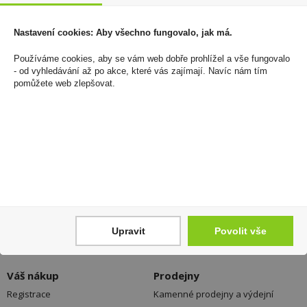
Rozsáhlá síť prodejen
Nastavení cookies: Aby všechno fungovalo, jak má.
Používáme cookies, aby se vám web dobře prohlížel a vše fungovalo
Zákaznická linka
- od vyhledávání až po akce, které vás zajímají. Navíc nám tím
pomůžete web zlepšovat.
+420 725 744 315
denně 6:00 – 15:30 hod
Newsletter
Zde se můžete registrovat k odběru novinek a
neunikne Vám žádná akční nabídka a sleva!
Registrovat
Upravit
Povolit vše
Váš nákup
Prodejny
Registrace
Kamenné prodejny a výdejní