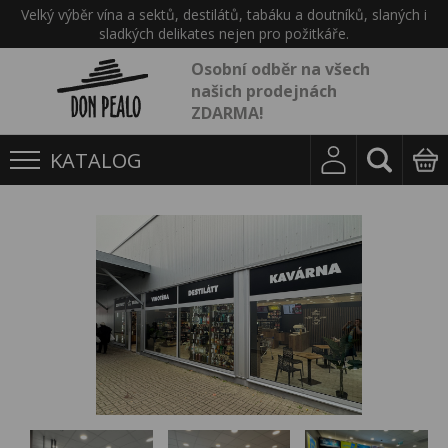
Velký výběr vína a sektů, destilátů, tabáku a doutníků, slaných i
sladkých delikates nejen pro požitkáře.
Osobní odběr na všech
našich prodejnách
ZDARMA!
KATALOG