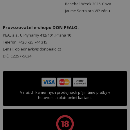
Baseball Week 2026. Cava
Jaume Serra pro VIP zónu
Provozovatel e-shopu DON PEALO:
PEAL a.s., U Plynárny 412/101, Praha 10
Telefon: +420 725 744 315
E-mail: objednavky@donpealo.cz
DIČ: CZ25775634
V našich kamenných prodejnách přijímáme platby v
hotovosti a platebními kartami.