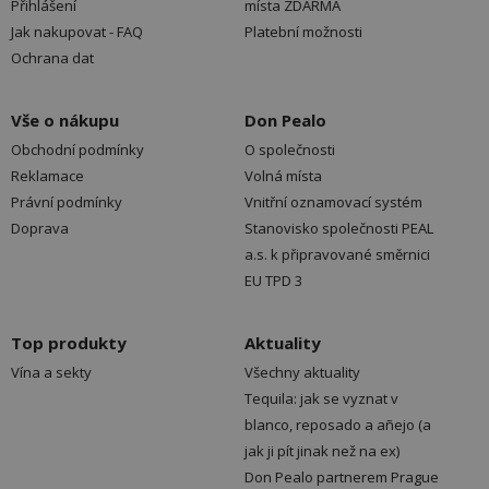
Přihlášení
místa ZDARMA
Jak nakupovat - FAQ
Platební možnosti
Ochrana dat
Vše o nákupu
Don Pealo
Obchodní podmínky
O společnosti
Reklamace
Volná místa
Právní podmínky
Vnitřní oznamovací systém
Doprava
Stanovisko společnosti PEAL
a.s. k připravované směrnici
EU TPD 3
Top produkty
Aktuality
Vína a sekty
Všechny aktuality
Tequila: jak se vyznat v
blanco, reposado a añejo (a
jak ji pít jinak než na ex)
Don Pealo partnerem Prague