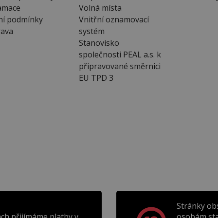
amace
Volná místa
ní podmínky
Vnitřní oznamovací
ava
systém
Stanovisko
společnosti PEAL a.s. k
připravované směrnici
EU TPD 3
Stránky ob
ch přijímáme platby v
osobám sta