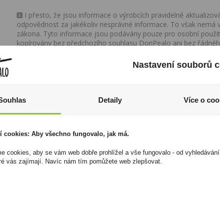
I přesto, že jsou informace o výrobcích pravidelně aktualiz
odpovědnost za jakékoliv nesprávné informace. To však nemá vl
zákona. Tyto informace jsou podávány pouze pro osobní použit
kopírovány bez předchozího souhlasu DonPealo ani bez řádnéh
Nastavení souborů c
Souhlas
Detaily
Více o coo
í cookies: Aby všechno fungovalo, jak má.
 cookies, aby se vám web dobře prohlížel a vše fungovalo - od vyhledávání
ré vás zajímají. Navíc nám tím pomůžete web zlepšovat.
Zapalovač Clipper
Jim Beam 0,7l 40%
CP11RH Karlsbad
449 Kč