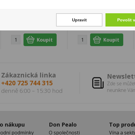
544 Kč
Cena za:
1 ks
Skladem:
5 - 50 ks
Cena za:
balení (24 ks)
Skladem:
5 - 50 balení
Upravit
Povolit 
Zákaznická linka
Newslet
+420 725 744 315
Zde se můžet
denně 6:00 – 15:30 hod
neunikne Vám
 o nákupu
Don Pealo
Top prod
odní podmínky
O společnosti
Vína a sekt