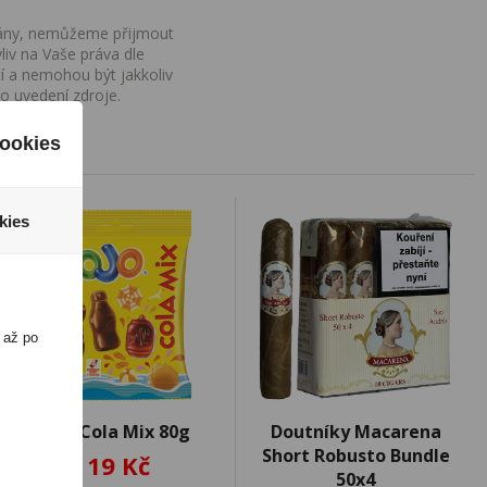
ovány, nemůžeme přijmout
iv na Vaše práva dle
í a nemohou být jakkoliv
o uvedení zdroje.
ookies
kies
 až po
Jojo Cola Mix 80g
Doutníky Macarena
Short Robusto Bundle
19 Kč
50x4