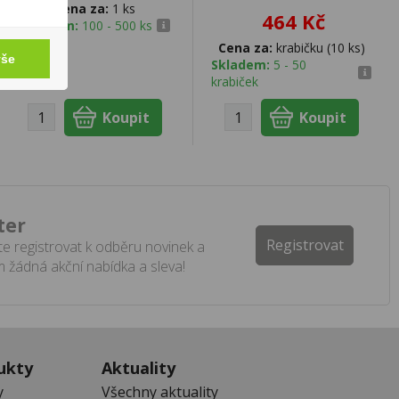
Cena za:
1 ks
464 Kč
Skladem:
100 - 500 ks
Cena za:
krabičku (10 ks)
vše
Skladem:
5 - 50
krabiček
ter
Registrovat
e registrovat k odběru novinek a
 žádná akční nabídka a sleva!
ukty
Aktuality
y
Všechny aktuality