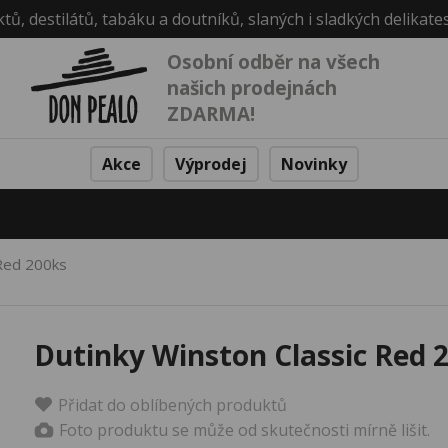
ktů, destilátů, tabáku a doutníků, slaných i sladkých delikate
Osobní odběr na všech
našich prodejnách
ZDARMA!
Akce
Výprodej
Novinky
 Red 200ks
Dutinky Winston Classic Red 
Přidat do oblíbených produktů
Foto produktu se může od skutečnosti mírně lišit.