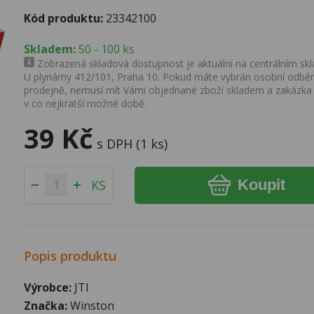
Kód produktu:
23342100
Skladem:
50 - 100 ks
Zobrazená skladová dostupnost je aktuální na centrálním skla
U plynárny 412/101, Praha 10. Pokud máte vybrán osobní odběr 
prodejně, nemusí mít Vámi objednané zboží skladem a zakázka
v co nejkratší možné době.
39 Kč
s DPH (1 ks)
Koupit
KS
Popis produktu
Výrobce:
JTI
Značka:
Winston