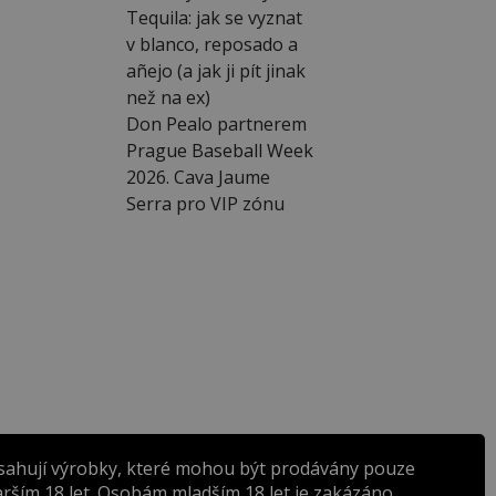
Tequila: jak se vyznat
v blanco, reposado a
añejo (a jak ji pít jinak
než na ex)
Don Pealo partnerem
Prague Baseball Week
2026. Cava Jaume
Serra pro VIP zónu
sahují výrobky, které mohou být prodávány pouze
rším 18 let. Osobám mladším 18 let je zakázáno