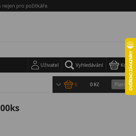
s nejen pro požitkáře.
Uživatel
Vyhledávání
Košík
0
0 Kč
Platit
200ks