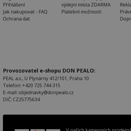
Přihlášení
výdejní místa ZDARMA
Rekl
Jak nakupovat - FAQ
Platební možnosti
Práv
Ochrana dat
Dopr
Provozovatel e-shopu DON PEALO:
PEAL a.s., U Plynárny 412/101, Praha 10
Telefon: +420 725 744 315
E-mail: objednavky@donpealo.cz
DIČ: CZ25775634
V našich kamenných prodejná