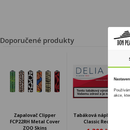
Doporučené produkty
Nastaven
Používáme
akce, kte
Zapalovač Clipper
Tabáková náplň Delia
FCP22RH Metal Cover
Classic Red U
ZOO Skins